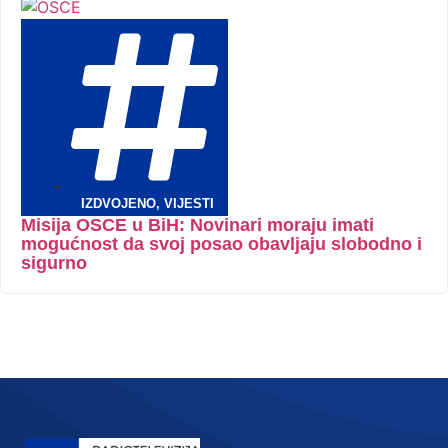
IZDVOJENO
,
VIJESTI
Misija OSCE u BiH: Novinari moraju imati
mogućnost da svoj posao obavljaju slobodno i
sigurno