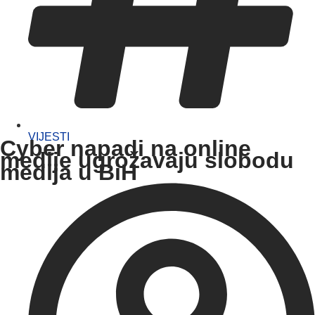
VIJESTI
Cyber napadi na online
medije ugrožavaju slobodu
medija u BiH