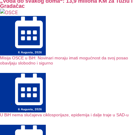
„Voda do svakog doma“: 13,9 miliona KM za Tuzlu i
Gradačac
6 Augusta, 2026
Misija OSCE u BiH: Novinari moraju imati mogućnost da svoj posao
obavljaju slobodno i sigurno
6 Augusta, 2026
U BiH nema slučajeva ciklosporijaze, epidemija i dalje traje u SAD-u