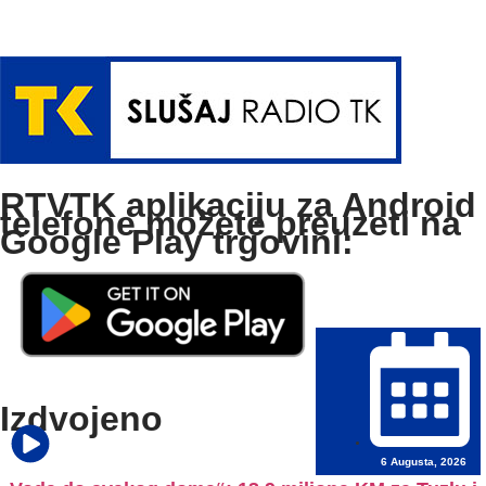
RTVTK aplikaciju za Android
telefone možete preuzeti na
Google Play trgovini:
Izdvojeno
6 Augusta, 2026