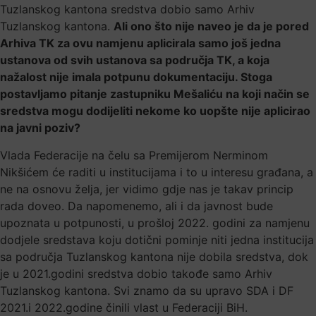
Tuzlanskog kantona sredstva dobio samo Arhiv
Tuzlanskog kantona.
Ali ono što nije naveo je da je pored
Arhiva TK za ovu namjenu aplicirala samo još jedna
ustanova od svih ustanova sa područja TK, a koja
nažalost nije imala potpunu dokumentaciju. Stoga
postavljamo pitanje zastupniku Mešaliću na koji način se
sredstva mogu dodijeliti nekome ko uopšte nije aplicirao
na javni poziv?
Vlada Federacije na čelu sa Premijerom Nerminom
Nikšićem će raditi u institucijama i to u interesu građana, a
ne na osnovu želja, jer vidimo gdje nas je takav princip
rada doveo. Da napomenemo, ali i da javnost bude
upoznata u potpunosti, u prošloj 2022. godini za namjenu
dodjele sredstava koju dotični pominje niti jedna institucija
sa područja Tuzlanskog kantona nije dobila sredstva, dok
je u 2021.godini sredstva dobio takođe samo Arhiv
Tuzlanskog kantona. Svi znamo da su upravo SDA i DF
2021.i 2022.godine činili vlast u Federaciji BiH.