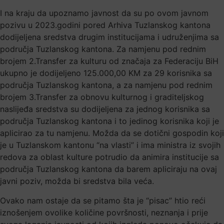
I na kraju da upoznamo javnost da su po ovom javnom
pozivu u 2023.godini pored Arhiva Tuzlanskog kantona
dodijeljena sredstva drugim institucijama i udruženjima sa
područja Tuzlanskog kantona. Za namjenu pod rednim
brojem 2.Transfer za kulturu od značaja za Federaciju BiH
ukupno je dodijeljeno 125.000,00 KM za 29 korisnika sa
područja Tuzlanskog kantona, a za namjenu pod rednim
brojem 3.Transfer za obnovu kulturnog i graditeljskog
naslijeđa sredstva su dodijeljena za jednog korisnika sa
područja Tuzlanskog kantona i to jedinog korisnika koji je
aplicirao za tu namjenu. Možda da se dotični gospodin koji
je u Tuzlanskom kantonu “na vlasti” i ima ministra iz svojih
redova za oblast kulture potrudio da animira institucije sa
područja Tuzlanskog kantona da barem apliciraju na ovaj
javni poziv, možda bi sredstva bila veća.
Ovako nam ostaje da se pitamo šta je “pisac” htio reći
iznošenjem ovolike količine površnosti, neznanja i prije