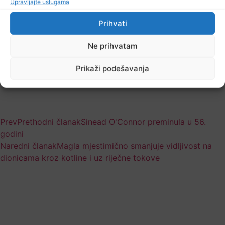
Upravljajte uslugama
Prihvati
Ne prihvatam
Prikaži podešavanja
Prev
Prethodni članak
Sinead O'Connor preminula u 56.
godini
Naredni članak
Magla mjestimično smanjuje vidljivost na
dionicama kroz kotline i uz riječne tokove