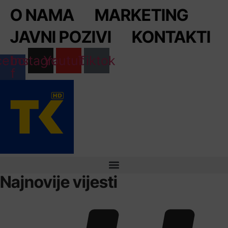
Skip
O NAMA
MARKETING
to
content
JAVNI POZIVI
KONTAKTI
cebook-
Instagram
Youtube
Tiktok
f
Najnovije vijesti