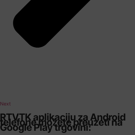
Next
RTVTK aplikaciju za Android
telefone možete preuzeti na
Google Play trgovini: