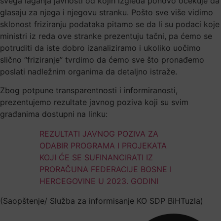
svega laganja javnosti od kojih izgleda ponovo očekuje da
glasaju za njega i njegovu stranku. Pošto sve više vidimo
sklonost friziranju podataka pitamo se da li su podaci koje
ministri iz reda ove stranke prezentuju tačni, pa ćemo se
potruditi da iste dobro izanaliziramo i ukoliko uočimo
slično “friziranje” tvrdimo da ćemo sve što pronađemo
poslati nadležnim organima da detaljno istraže.
Zbog potpune transparentnosti i informiranosti,
prezentujemo rezultate javnog poziva koji su svim
građanima dostupni na linku:
REZULTATI JAVNOG POZIVA ZA
ODABIR PROGRAMA I PROJEKATA
KOJI ĆE SE SUFINANCIRATI IZ
PRORAČUNA FEDERACIJE BOSNE I
HERCEGOVINE U 2023. GODINI
(Saopštenje/ Služba za informisanje KO SDP BiHTuzla)