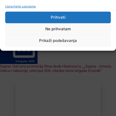
Upravljajte uslugama
Prihvati
Ne prihvatam
Prikaži podešavanja
9 Augusta, 2026
Sapna: Održana promocija filma Avde Hiseinovića „„Sapna – između
čekića i nakovnja, ratni put 206. viteške ratne brigade Zvornik“