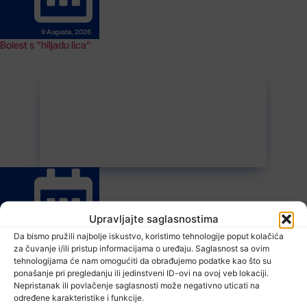
9 Augusta, 2026
Bolest s ”hiljadu lica”
Upravljajte saglasnostima
Da bismo pružili najbolje iskustvo, koristimo tehnologije poput kolačića
9 Augusta, 2026
za čuvanje i/ili pristup informacijama o uređaju. Saglasnost sa ovim
Divlje životinje u naseljenim mjestima: Ko je odgovoran za štete na
tehnologijama će nam omogućiti da obrađujemo podatke kao što su
poljoprivrednim usjevima?
ponašanje pri pregledanju ili jedinstveni ID-ovi na ovoj veb lokaciji.
Nepristanak ili povlačenje saglasnosti može negativno uticati na
određene karakteristike i funkcije.