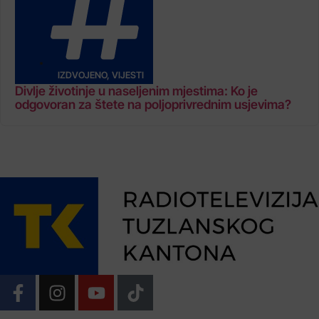
IZDVOJENO
,
VIJESTI
Divlje životinje u naseljenim mjestima: Ko je
odgovoran za štete na poljoprivrednim usjevima?