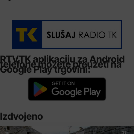
RTVTK aplikaciju za Android
telefone možete preuzeti na
Google Play trgovini:
Izdvojeno