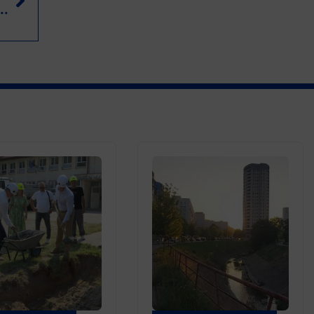
dnik uzgojio šareni kukuruz (FOTO)