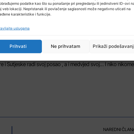
k u planine Ejub Fako kaže u izjavi za Fenu da su susreti s
obrađujemo podatke kao što su ponašanje pri pregledanju ili jedinstveni ID-ovi n
j veb lokaciji. Nepristanak ili povlačenje saglasnosti može negativno uticati na
eđene karakteristike i funkcije.
koji s Fakom često pohodi Zelengoru.
avljajte uslugama
nica. Osvježenje na jezeru tokom ljeta je godilo i medvjedu 
jući kako za njega i Zaima Bešovića s kojim planinari po Zelen
Prihvati
Ne prihvatam
Prikaži podešavan
e i Sutjeske radi svoj posao , a i medvjed svoj… I niko nikom
NAREDNI ČLAN