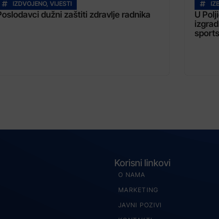
IZDVOJENO
,
VIJESTI
IZ
Poslodavci dužni zaštiti zdravlje radnika
U Polj
izgrad
sports
Korisni linkovi
O NAMA
MARKETING
JAVNI POZIVI