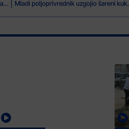
Hram vatre Aspakhu u Iranu: Uspomena na dinastiju Sasanida stara 1.750 godina
Mladi poljoprivre