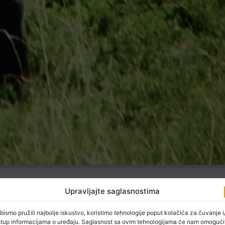
a području Zelengore imaju “bliske susrete”, ali niko nikome n
Upravljajte saglasnostima
bismo pružili najbolje iskustvo, koristimo tehnologije poput kolačića za čuvanje i/
su našli kompromis i u branju borovnica i korištenju vode na
stup informacijama o uređaju. Saglasnost sa ovim tehnologijama će nam omogući