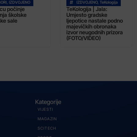
BORI
,
IZDVOJENO
IZDVOJENO
,
TeKologija
icu počinje
TeKologija | Jala:
nja školske
Umjesto gradske
ke sale
ljepotice nastale podno
majevičkih obronaka
izvor neugodnih prizora
(FOTO/VIDEO)
Kategorije
VIJESTI
MAGAZIN
SCITECH