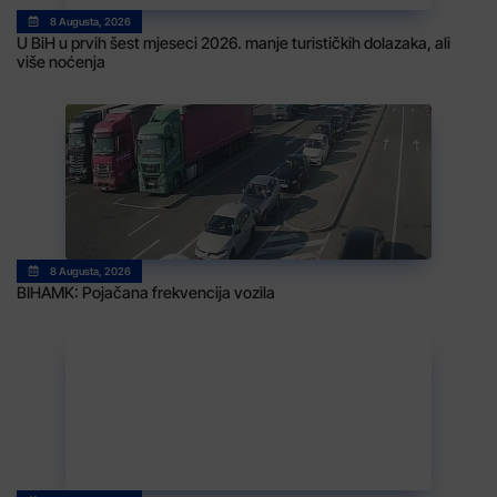
8 Augusta, 2026
U BiH u prvih šest mjeseci 2026. manje turističkih dolazaka, ali
više noćenja
8 Augusta, 2026
BIHAMK: Pojačana frekvencija vozila