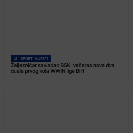
SPORT
,
VIJESTI
Željezničar savladao BSK, večeras nova dva
duela prvog kola WWIN lige BiH