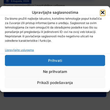
8 Augusta, 2026
Danas promjenjljivo i nestabilno vrijeme
Upravljajte saglasnostima
Da bismo pružili najbolje iskustvo, koristimo tehnologije poput kolačića
za čuvanje i/ili pristup informacijama o uređaju. Saglasnost sa ovim
tehnologijama će nam omogućiti da obrađujemo podatke kao što su
ponašanje pri pregledanju ili jedinstveni ID-ovi na ovoj veb lokaciji.
Nepristanak ili povlačenje saglasnosti može negativno uticati na
određene karakteristike i funkcije.
Upravljajte uslugama
7 Augusta, 2026
U Kalesiji u toku rekonstrukcija puteva
Prihvati
Ne prihvatam
Prikaži podešavanja
TV RASPORED