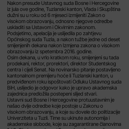
Nakon presude Ustavnog suda Bosne i Hercegovine
iz jula ove godine, Tuzlanski kanton, Vlada i Skupština
dužni su u roku od 6 mjeseci izmijeniti Zakon o
visokom obrazovanju, odnosno njegove odredbe
uskladiti sa Ustavom i Okvirnim zakonom.
Podsjetimo, apelacija je uslijedila po zahtjevu
Općinskog suda Tuzla, a nakon tužbe jedne od deset
smijenjenih dekana nakon Izmjena zakona o visokom
obrazovanju iz spetembra 2016. godine.
Osim dekana, u vrlo kratkom roku, smijenjeni su tada
prodekani, rektor, prorektori, direktor Studentskog
centra i cijeli Senat. Na novinarsko pitanje postavljeno
kantonalnom premijeru hoće li Tuzlanski kanton, u
predviđenom roku ispoštovati Odluku Ustavnog suda
BiH, uslijedio je odgovor kako je upravo akademska
zajednica predložila postepeni slijed stvari.
Ustavni sud Bosne i Hercegovine protuustavnim je
našao dvije odredbe koje postoje u Zakonu o
visokom obrazovanju, a koje su dovele do politizacije
Univerziteta u Tuzli. Time su ukinute autonomija i
akademske slobode, koje su zagarantirane članovima