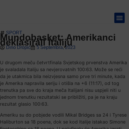
SPORT
TELEVIZIJA 📺
Mundobasket: Amerikanci
deklasirali Italiju
Dino Dropić
5 Septembra, 2023
U drugom meču četvrtfinala Svjetskog prvenstva Amerika
je svaladala Italiju sa nevjerovatnih 100:63. Može se reći
da je utakmica bila neizvjesna samo prve tri minute, kada
je Amerika napravila seriju i otišla na +6 (11:17), od tog
trenutka pa sve do kraja meča Italijani nisu uspjeli niti u
jednom trenutku rezultatski se približiti, pa je na kraju
rezultat glasio 100:63.
Ameriku su do pobjede vodili Mikal Bridges sa 24 i Tyrese
Haliburton sa 18 poena, dok se kod Italije istakao Simone
Fontecchino sa 18 poena. U polufinalu će Amerika igrati