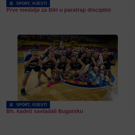
SPORT
,
VIJESTI
Prve medalje za BiH u paratrap disciplini
SPORT
,
VIJESTI
Bh. kadeti savladali Bugarsku