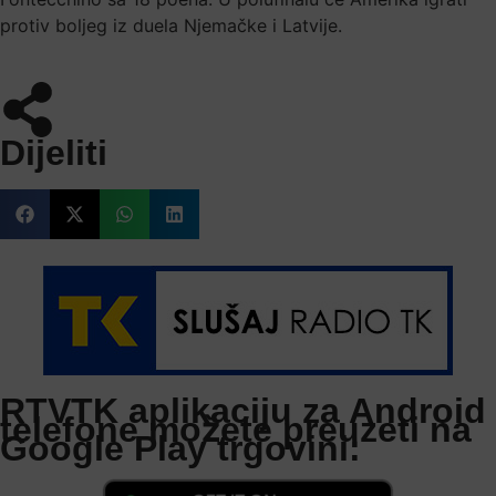
protiv boljeg iz duela Njemačke i Latvije.
Dijeliti
RTVTK aplikaciju za Android
telefone možete preuzeti na
Google Play trgovini: