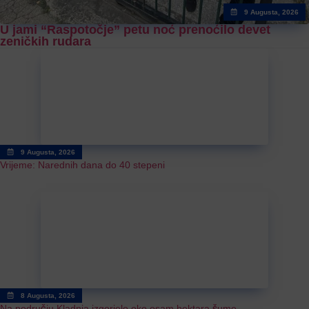
9 Augusta, 2026
U jami “Raspotočje” petu noć prenoćilo devet
zeničkih rudara
9 Augusta, 2026
Vrijeme: Narednih dana do 40 stepeni
8 Augusta, 2026
Na području Kladnja izgorjelo oko osam hektara šume