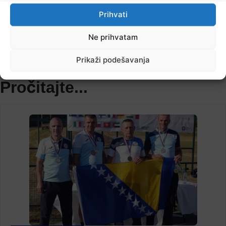
noćenja
Prihvati
Ne prihvatam
TV RASPORED
Prikaži podešavanja
Pročitajte...