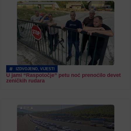
IZDVOJENO
,
VIJESTI
U jami “Raspotočje” petu noć prenoćilo devet
zeničkih rudara