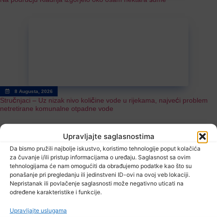
8 Augusta, 2026
Stručnjaci – Uz nizak nivo količine vode u rijekama, najveći problem
netretirane komunalne otpadne vode
Upravljajte saglasnostima
Da bismo pružili najbolje iskustvo, koristimo tehnologije poput kolačića
za čuvanje i/ili pristup informacijama o uređaju. Saglasnost sa ovim
tehnologijama će nam omogućiti da obrađujemo podatke kao što su
ponašanje pri pregledanju ili jedinstveni ID-ovi na ovoj veb lokaciji.
Nepristanak ili povlačenje saglasnosti može negativno uticati na
određene karakteristike i funkcije.
8 Augusta, 2026
U BiH u prvih šest mjeseci 2026. manje turističkih dolazaka, ali više
Upravljajte uslugama