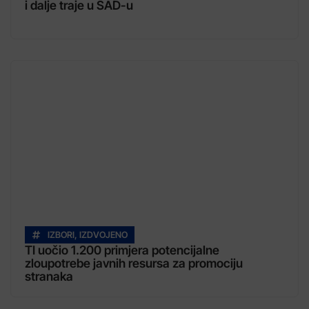
i dalje traje u SAD-u
IZBORI
,
IZDVOJENO
TI uočio 1.200 primjera potencijalne
zloupotrebe javnih resursa za promociju
stranaka