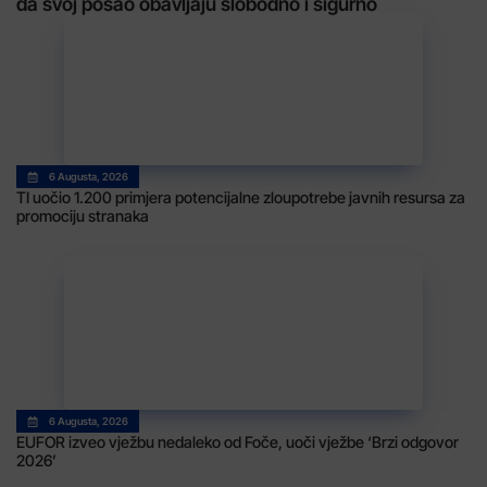
da svoj posao obavljaju slobodno i sigurno
6 Augusta, 2026
TI uočio 1.200 primjera potencijalne zloupotrebe javnih resursa za
promociju stranaka
6 Augusta, 2026
EUFOR izveo vježbu nedaleko od Foče, uoči vježbe ‘Brzi odgovor
2026’