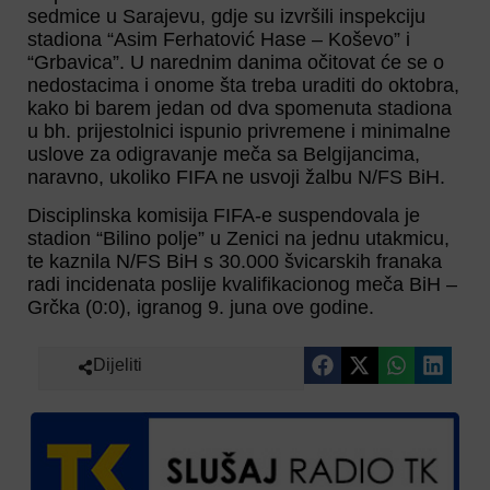
sedmice u Sarajevu, gdje su izvršili inspekciju
stadiona “Asim Ferhatović Hase – Koševo” i
“Grbavica”. U narednim danima očitovat će se o
nedostacima i onome šta treba uraditi do oktobra,
kako bi barem jedan od dva spomenuta stadiona
u bh. prijestolnici ispunio privremene i minimalne
uslove za odigravanje meča sa Belgijancima,
naravno, ukoliko FIFA ne usvoji žalbu N/FS BiH.
Disciplinska komisija FIFA-e suspendovala je
stadion “Bilino polje” u Zenici na jednu utakmicu,
te kaznila N/FS BiH s 30.000 švicarskih franaka
radi incidenata poslije kvalifikacionog meča BiH –
Grčka (0:0), igranog 9. juna ove godine.
Dijeliti