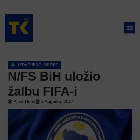
TELEVIZIJA 📺
IZDVOJENO
,
SPORT
N/FS BiH uložio
žalbu FIFA-i
Almir Huric
2 Augusta, 2017