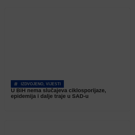
IZDVOJENO
,
VIJESTI
U BiH nema slučajeva ciklosporijaze,
epidemija i dalje traje u SAD-u