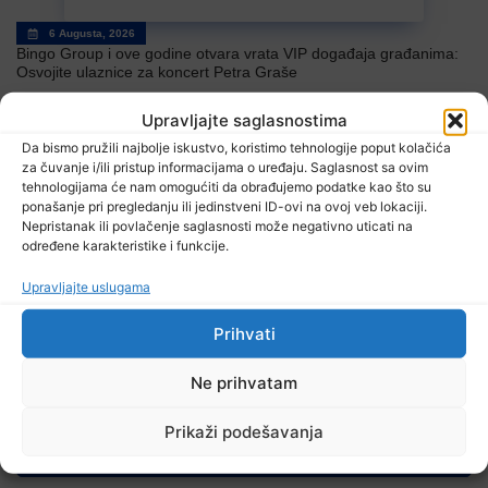
6 Augusta, 2026
Bingo Group i ove godine otvara vrata VIP događaja građanima:
Osvojite ulaznice za koncert Petra Graše
Upravljajte saglasnostima
Da bismo pružili najbolje iskustvo, koristimo tehnologije poput kolačića
za čuvanje i/ili pristup informacijama o uređaju. Saglasnost sa ovim
tehnologijama će nam omogućiti da obrađujemo podatke kao što su
ponašanje pri pregledanju ili jedinstveni ID-ovi na ovoj veb lokaciji.
Nepristanak ili povlačenje saglasnosti može negativno uticati na
određene karakteristike i funkcije.
6 Augusta, 2026
Upravljajte uslugama
Danas u BiH sunčano i vruće, temperature od 34 do 41 stepen
Prihvati
Ne prihvatam
TV RASPORED
Prikaži podešavanja