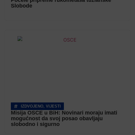
Počele pripreme rukometaša tuzlanske
Slobode
IZDVOJENO
,
VIJESTI
Misija OSCE u BiH: Novinari moraju imati
mogućnost da svoj posao obavljaju
slobodno i sigurno