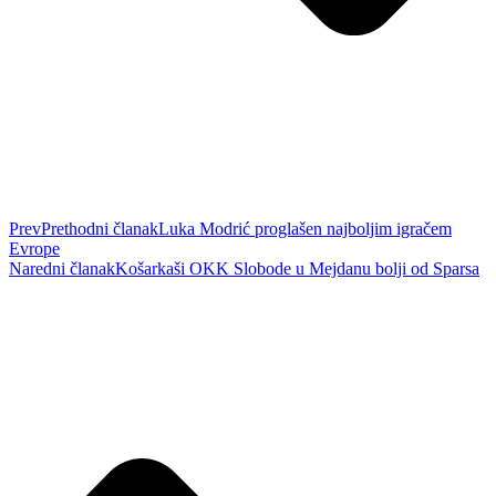
Prev
Prethodni članak
Luka Modrić proglašen najboljim igračem
Evrope
Naredni članak
Košarkaši OKK Slobode u Mejdanu bolji od Sparsa