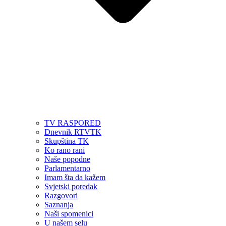
TV RASPORED
Dnevnik RTVTK
Skupština TK
Ko rano rani
Naše popodne
Parlamentarno
Imam šta da kažem
Svjetski poredak
Razgovori
Saznanja
Naši spomenici
U našem selu