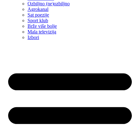
Ozbiljno (ne)ozbiljno
Agrokanal
Sat poezije
Sport klub
Brže više bolje
Mala televizija
Izbori