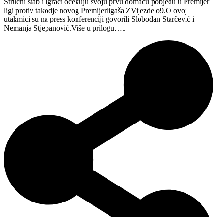
Stručni štab i igrači očekuju svoju prvu domaću pobjedu u Premijer
ligi protiv takodje novog Premijerligaša ZVijezde o9.O ovoj
utakmici su na press konferenciji govorili Slobodan Starčević i
Nemanja Stjepanović.Više u prilogu…..