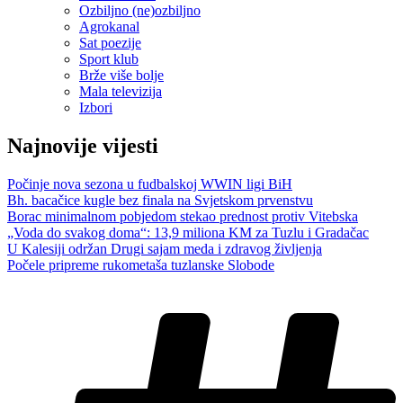
Ozbiljno (ne)ozbiljno
Agrokanal
Sat poezije
Sport klub
Brže više bolje
Mala televizija
Izbori
Najnovije vijesti
Počinje nova sezona u fudbalskoj WWIN ligi BiH
Bh. bacačice kugle bez finala na Svjetskom prvenstvu
Borac minimalnom pobjedom stekao prednost protiv Vitebska
„Voda do svakog doma“: 13,9 miliona KM za Tuzlu i Gradačac
U Kalesiji održan Drugi sajam meda i zdravog življenja
Počele pripreme rukometaša tuzlanske Slobode