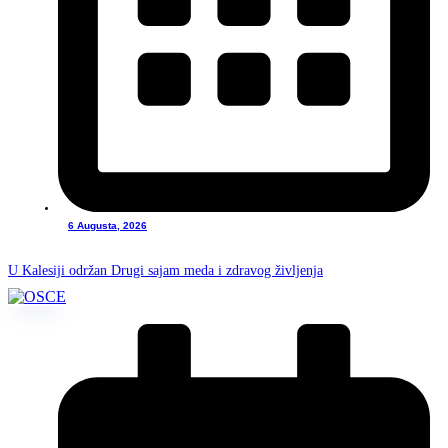
6 Augusta, 2026
U Kalesiji održan Drugi sajam meda i zdravog življenja