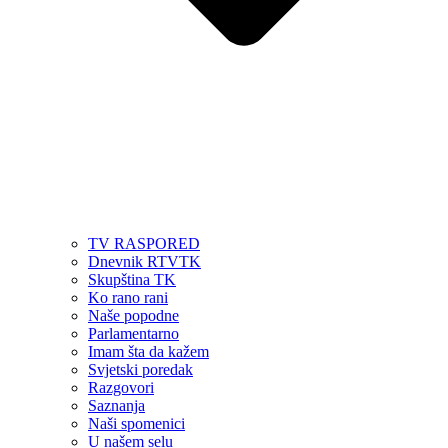
TV RASPORED
Dnevnik RTVTK
Skupština TK
Ko rano rani
Naše popodne
Parlamentarno
Imam šta da kažem
Svjetski poredak
Razgovori
Saznanja
Naši spomenici
U našem selu