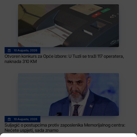
10 Augusta, 2026
Otvoren konkurs za Opće izbore: U Tuzli se traži 117 operatera,
naknada 310 KM
10 Augusta, 2026
Suljagić o postupcima protiv zaposlenika Memorijalnog centra:
Nećete uspjeti, sada znamo