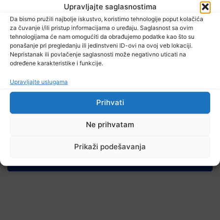
Upravljajte saglasnostima
Da bismo pružili najbolje iskustvo, koristimo tehnologije poput kolačića
za čuvanje i/ili pristup informacijama o uređaju. Saglasnost sa ovim
tehnologijama će nam omogućiti da obrađujemo podatke kao što su
ponašanje pri pregledanju ili jedinstveni ID-ovi na ovoj veb lokaciji.
Nepristanak ili povlačenje saglasnosti može negativno uticati na
određene karakteristike i funkcije.
Upravljajte uslugama
10 Augusta, 2026
Danas isplata invalidnina za juli u Federaciji BiH
Prihvati
Ne prihvatam
Prikaži podešavanja
TV RASPORED