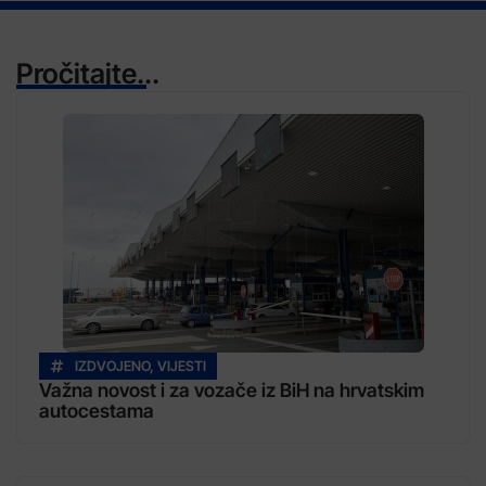
Pročitajte...
IZDVOJENO
,
VIJESTI
Važna novost i za vozače iz BiH na hrvatskim
autocestama