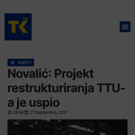
TELEVIZIJA 📺
VIJESTI
Novalić: Projekt
restrukturiranja TTU-
a je uspio
DESK
27 Septembra, 2017