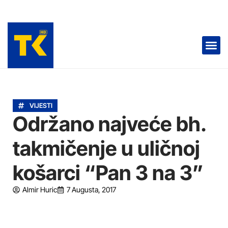
TELEVIZIJA 📺
VIJESTI
Održano najveće bh.
takmičenje u uličnoj
košarci “Pan 3 na 3”
Almir Huric
7 Augusta, 2017