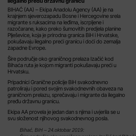
ilegalno pređu državnu granicu
BIHAĆ (AA) – Ekipa Anadolu Agency (AA) je na
krajnjem sjeverozapadu Bosne i Hercegovine srela
migrante s ruksacima na leđima, iscrpljene i
razočarane, kako preko šumovitih predjela planine
Plješevice, koja je prirodna granica BiH i Hrvatske,
pokušavaju ilegalno preći granicu i doći do zemalja
zapadne Evrope.
Šire područje oko graničnog prelaza Izačić kod
Bihaća ruta je kojom migranti pokušavaju preći u
Hrvatsku.
Pripadnici Granične policije BiH svakodnevno
patroliraju i pored svojim svakodnevnih obaveza na
graničnom prelazu, sprečavaju i migrante da ilegalno
pređu državnu granicu.
Ekipa AA provela je jedan dan s njima i uvjerila se u
svu složenost njihovog svakodnevnog posla.
Bihać, BiH – 24.oktobar 2019: