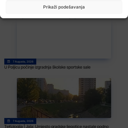
Prikaži podešavanja
7 Augusta, 2026
U Kalesiji u toku rekonstrukcija puteva
7 Augusta, 2026
U Poljicu počinje izgradnja školske sportske sale
7 Augusta, 2026
TeKologija | Jala: Umjesto gradske ljepotice nastale podno