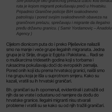
Šire područje oko graničnog prelaza Izačić kod Bihać
ruta je kojom migranti pokušavaju preći u Hrvatsku.
Pripadnici Granične policije BiH svakodnevno
patroliraju i pored svojim svakodnevnih obaveza na
graničnom prelazu, sprečavaju i migrante da ilegalno
pređu državnu granicu. ( Samir Yordamoviç – Anadolu
Agency )
Cijelom dionicom puta do i preko Plješevice nailazili
smo na manje i veće grupe ilegalnih migranata. Jedna
grupa je iz Sirije, druga iz Egipta i Pakistana… Radi se
o muškarcima tridesetih godina koji s torbama i
ruksacima pokušavaju doći do evropskih zemalja.
Pored onih koji idu prema hrvatskoj granici, naišli smo
i na grupu koja je išla u suprotnom smjeru. Kako su
kazali, vratili su ih hrvatski graničari.
Bh. graničari su ih opomenuli, evidentirali i zatražili od
njih da se vrate i odustanu od namjere da dođu do
hrvatske granice. Ilegalni migranti nisu stvarali
probleme i vratili su se kako su od njih tražili graničari.