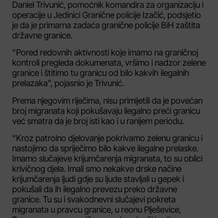
Daniel Trivunić, pomoćnik komandira za organizaciju i
operacije u Jedinici Granične policije Izačić, podsjetio
je da je primarna zadaća granične policije BiH zaštita
državne granice.
“Pored redovnih aktivnosti koje imamo na graničnoj
kontroli pregleda dokumenata, vršimo i nadzor zelene
granice i štitimo tu granicu od bilo kakvih ilegalnih
prelazaka”, pojasnio je Trivunić.
Prema njegovim riječima, nisu primijetili da je povećan
broj migranata koji pokušavaju ilegalno preći granicu
već smatra da je broj isti kao i u ranijem periodu.
“Kroz patrolno djelovanje pokrivamo zelenu granicu i
nastojimo da spriječimo bilo kakve ilegalne prelaske.
Imamo slučajeve krijumčarenja migranata, to su oblici
krivičnog djela. Imali smo nekakve drske načine
krijumčarenja ljudi gdje su ljude stavljali u gepek i
pokušali da ih ilegalno prevezu preko državne
granice. Tu su i svakodnevni slučajevi pokreta
migranata u pravcu granice, u reonu Plješevice,