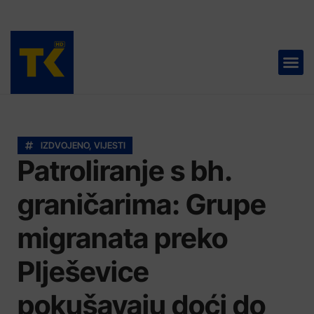
TELEVIZIJA 📺
IZDVOJENO
,
VIJESTI
Patroliranje s bh.
graničarima: Grupe
migranata preko
Plješevice
pokušavaju doći do