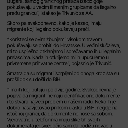
Bugara, samog graničnog prelaza Izačić gdje
pokušavaju u većim ili manjim grupicama da ilegalno
pređu granicu”, istakao je Trivunić za AA.
Skoro pa svakodnevno, kako je kazao, imaju
migrante koji ilegalno pokušavaju preći.
“Koristeći se ovim žbunjem i visokom travom
pokušavaju se probiti do Hrvatske. U većini slučajeva,
mi to uspiješno otklanjamo i sprečavamo ih u ilegalnim
prelascima. Kada ih otkrijemo mi ih upućujemo u
privremene prihvatne centre”, pojasnio je Trivunić.
Smatra da su migranti iscrpljeni od onoga kroz šta su
prošli dok su došli do BiH.
“Ima ih koji putuju i po dvije godine. Svakodnevna je
pojava da migranti nemaju identifikacione dokumente
i to stvara najveći problem u našem radu. Neko ih je
dobro nasavjetovao prilikom ulaska u BiH, negdje na
istočnoj granici, da dokumente ne nose sa sobom.
Vjerovatno u telefonima imaju slike tih svojih
dokumenata jer svjedočio sam da podižu novac u