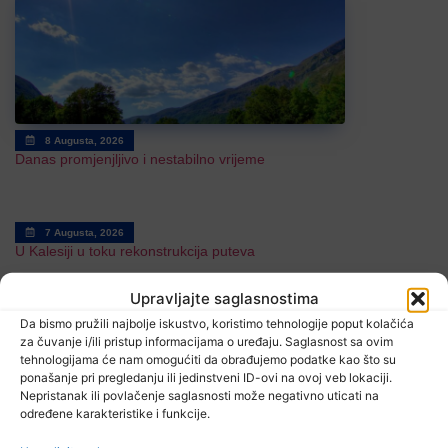
8 Augusta, 2026
Danas promjenjljivo i nestabilno vrijeme
7 Augusta, 2026
U Kalesiji u toku rekonstrukcija puteva
Upravljajte saglasnostima
Da bismo pružili najbolje iskustvo, koristimo tehnologije poput kolačića
za čuvanje i/ili pristup informacijama o uređaju. Saglasnost sa ovim
tehnologijama će nam omogućiti da obrađujemo podatke kao što su
TV RASPORED
ponašanje pri pregledanju ili jedinstveni ID-ovi na ovoj veb lokaciji.
Nepristanak ili povlačenje saglasnosti može negativno uticati na
određene karakteristike i funkcije.