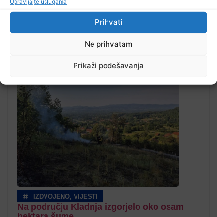
Upravljajte uslugama
Prihvati
Ne prihvatam
Pročitajte...
Prikaži podešavanja
IZDVOJENO
,
VIJESTI
Na području Kladnja izgorjelo oko osam
hektara šume