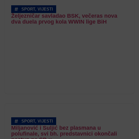
SPORT
,
VIJESTI
Željezničar savladao BSK, večeras nova
dva duela prvog kola WWIN lige BiH
SPORT
,
VIJESTI
Miljanović i Suljić bez plasmana u
polufinale, svi bh. predstavnici okončali