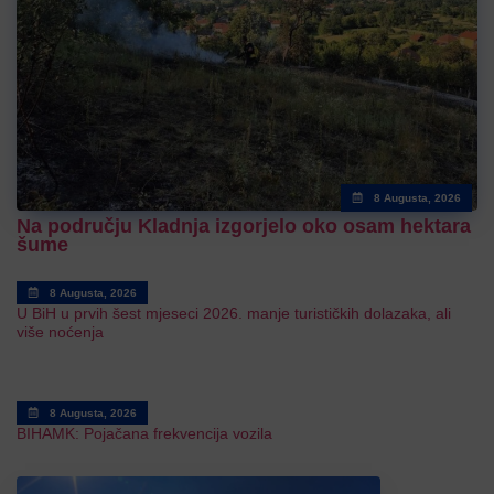
8 Augusta, 2026
Na području Kladnja izgorjelo oko osam hektara
šume
8 Augusta, 2026
U BiH u prvih šest mjeseci 2026. manje turističkih dolazaka, ali
više noćenja
8 Augusta, 2026
BIHAMK: Pojačana frekvencija vozila