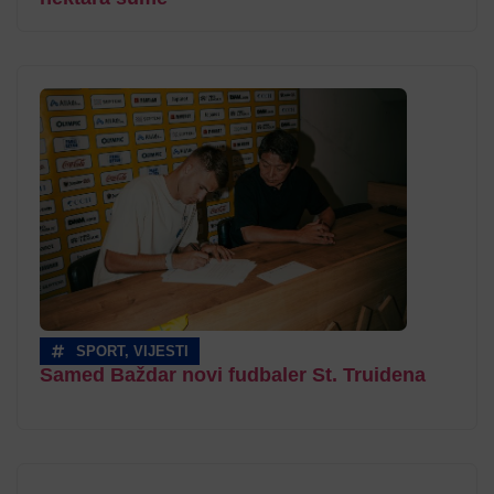
SPORT
,
VIJESTI
Samed Baždar novi fudbaler St. Truidena