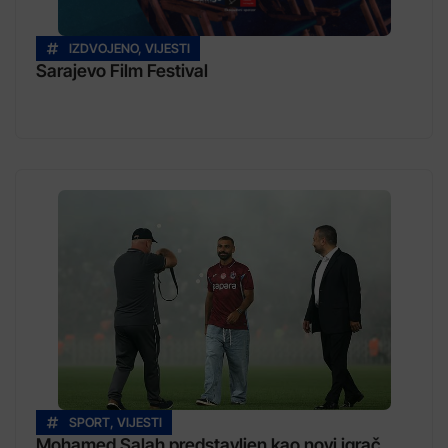
IZDVOJENO
,
VIJESTI
Sarajevo Film Festival
SPORT
,
VIJESTI
Mohamed Salah predstavljen kao novi igrač