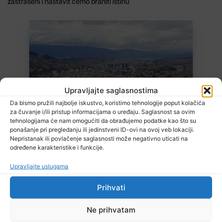
zastrašeni i nastavit ćemo braniti istinu
Upravljajte saglasnostima
7 Augusta, 2026
Da bismo pružili najbolje iskustvo, koristimo tehnologije poput kolačića
Stiže blagi predah od vrelina, ali ne zadugo
za čuvanje i/ili pristup informacijama o uređaju. Saglasnost sa ovim
tehnologijama će nam omogućiti da obrađujemo podatke kao što su
ponašanje pri pregledanju ili jedinstveni ID-ovi na ovoj veb lokaciji.
Nepristanak ili povlačenje saglasnosti može negativno uticati na
određene karakteristike i funkcije.
Upravljajte uslugama
Prihvati
7 Augusta, 2026
Zenički rudari još uvijek u jami, poznato zdravstveno stanje
Ne prihvatam