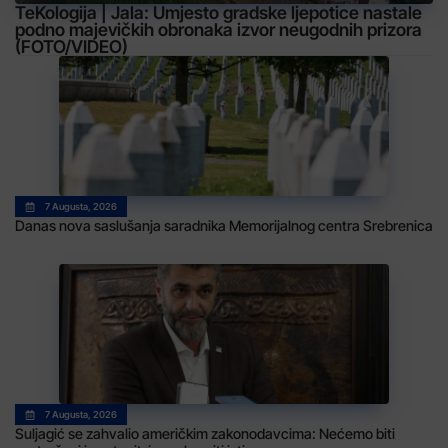
TeKologija | Jala: Umjesto gradske ljepotice nastale
podno majevičkih obronaka izvor neugodnih prizora
(FOTO/VIDEO)
7 Augusta, 2026
Danas nova saslušanja saradnika Memorijalnog centra Srebrenica
7 Augusta, 2026
Suljagić se zahvalio američkim zakonodavcima: Nećemo biti