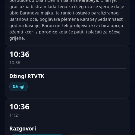
porodice od Dilan Demir i Barana Karabeya. Dilan je,
graciozna bistra mlada žena za čijeg oca se vjeruje da je
ubio Baranovu majku, te ranio i ostavio paraliziranog
Baranova oca, poglavara plemena Karabey.Sedamnaest
godina kasnije, Baran ne želi prolijevati krv i bira opciju
oženiti kćer iz porodice koja će patiti i plaćati za očeve
grijehe.
10:36
10:36
Džingl RTVTK
Džingl
10:36
11:21
Razgovori