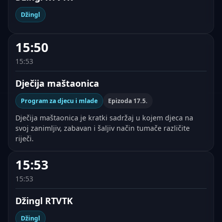
Džingl
15:50
15:53
Dječija maštaonica
Program za djecu i mlade
Epizoda 17.5.
Dječija maštaonica je kratki sadržaj u kojem djeca na
svoj zanimljiv, zabavan i šaljiv način tumače različite
riječi.
15:53
15:53
Džingl RTVTK
Džingl