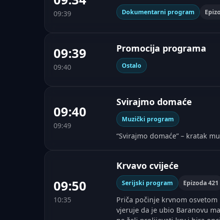
Dokumentarni program
Epiz
09:39
Promocija programa
09:39
Ostalo
09:40
Svirajmo domaće
09:40
Muzički program
09:49
“Svirajmo domaće” – kratak mu
Krvavo cvijeće
09:50
Serijski program
Epizoda 421
10:35
Priča počinje krvnom osvetom u
vjeruje da je ubio Baranovu ma