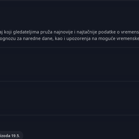
j koji gledateljima pruža najnovije i najtačnije podatke o vremen
prognozu za naredne dane, kao i upozorenja na moguće vremensk
izoda 19.5.