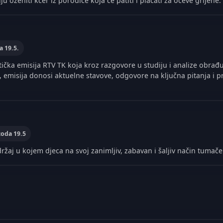
ciju oženiti kćer iz porodice koja će patiti i plaćati za očeve grijehe.
a 19.5.
tička emisija RTV TK koja kroz razgovore u studiju i analize obrađ
a, emisija donosi аktuelne stavove, odgovore na ključna pitanja i 
zoda 19.5
ržaj u kojem djeca na svoj zanimljiv, zabavan i šaljiv način tumače r