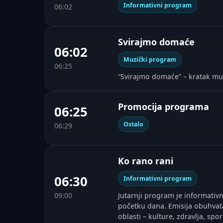
Informativni program
06:02
Svirajmo domaće
06:02
Muzički program
06:25
“Svirajmo domaće” – kratak mu
Promocija programa
06:25
Ostalo
06:29
Ko rano rani
06:30
Informativni program
09:00
Jutarnji program je informativn
početku dana. Emisija obuhvata
oblasti – kulture, zdravlja, spor