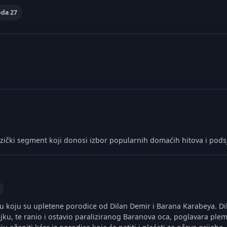
oda 27
zički segment koji donosi izbor popularnih domaćih hitova i pods
 koju su upletene porodice od Dilan Demir i Barana Karabeya. Dila
jku, te ranio i ostavio paraliziranog Baranova oca, poglavara p