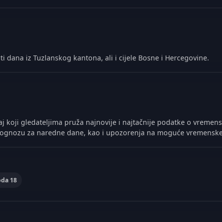
ti dana iz Tuzlanskog kantona, ali i cijele Bosne i Hercegovine.
j koji gledateljima pruža najnovije i najtačnije podatke o vremen
prognozu za naredne dane, kao i upozorenja na moguće vremensk
oda 18