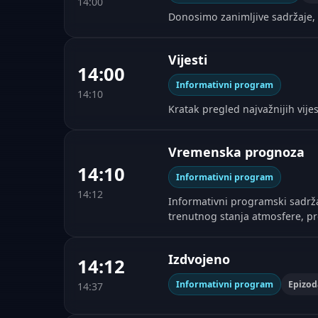
14:00
Donosimo zanimljive sadržaje, 
Vijesti
14:00
Informativni program
14:10
Kratak pregled najvažnijih vijes
Vremenska prognoza
14:10
Informativni program
14:12
Informativni programski sadrža
trenutnog stanja atmosfere, 
Izdvojeno
14:12
Informativni program
Epizod
14:37