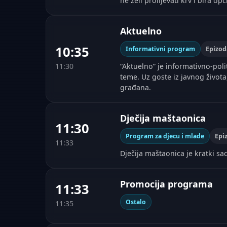
ne želi prolijevati krv i bira op
Aktuelno
10:35
Informativni program
Epizod
11:30
“Aktuelno” je informativno-poli
teme. Uz goste iz javnog život
građana.
Dječija maštaonica
11:30
Program za djecu i mlade
Epi
11:33
Dječija maštaonica je kratki sad
Promocija programa
11:33
Ostalo
11:35