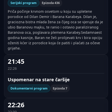
Serijski program
Epizoda 436
Priča počinje krvnom osvetom u koju su upletene
porodice od Dilan Demir i Barana Karabeya. Dilan je,
graciozna bistra mlada žena za čijeg oca se vjeruje da je
ubio Baranovu majku, te ranio i ostavio paraliziranog
Baranova oca, poglavara plemena Karabey.Sedamnaest
godina kasnije, Baran ne želi prolijevati krv i bira opciju
oženiti kćer iz porodice koja će patiti i plaćati za očeve
grijehe.
21:45
22:26
Uspomenar na stare čaršije
Dokumentarni program
Epizoda 7
22:26
22:30