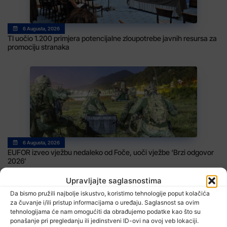
6 Augusta, 2026
TI uočio 1.200 primjera potencijalne zloupotrebe javnih resursa za
promociju stranaka
6 Augusta, 2026
EUFOR izveo vježbu nedaleko od Foče, uoči vježbe ‘Brzi odgovor
2026’
Upravljajte saglasnostima
Da bismo pružili najbolje iskustvo, koristimo tehnologije poput kolačića
za čuvanje i/ili pristup informacijama o uređaju. Saglasnost sa ovim
tehnologijama će nam omogućiti da obrađujemo podatke kao što su
TV RASPORED
ponašanje pri pregledanju ili jedinstveni ID-ovi na ovoj veb lokaciji.