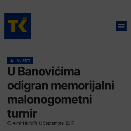
TELEVIZIJA 📺
VIJESTI
U Banovićima
odigran memorijalni
malonogometni
turnir
Almir Huric
10 Septembra, 2017