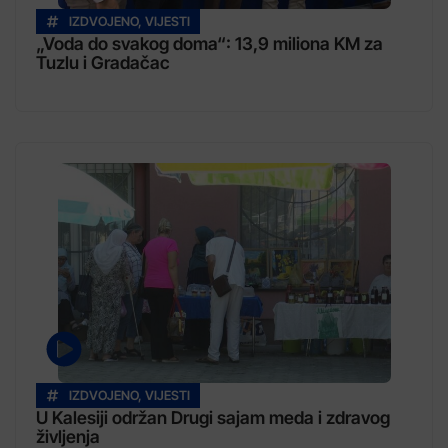
IZDVOJENO
,
VIJESTI
„Voda do svakog doma“: 13,9 miliona KM za
Tuzlu i Gradačac
IZDVOJENO
,
VIJESTI
U Kalesiji održan Drugi sajam meda i zdravog
življenja