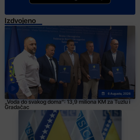
Izdvojeno
6 Augusta, 2026
„Voda do svakog doma“: 13,9 miliona KM za Tuzlu i
Gradačac