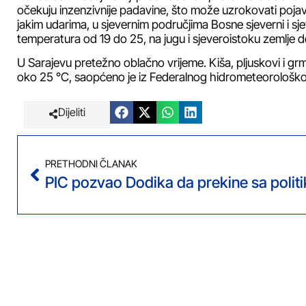
očekuju inzenzivnije padavine, što može uzrokovati pojav
jakim udarima, u sjevernim područjima Bosne sjeverni i sje
temperatura od 19 do 25, na jugu i sjeveroistoku zemlje d
U Sarajevu pretežno oblačno vrijeme. Kiša, pljuskovi i g
oko 25 °C, saopćeno je iz Federalnog hidrometeorološk
Dijeliti
PRETHODNI ČLANAK