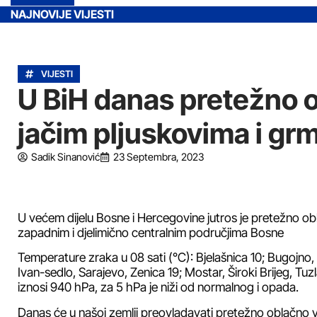
NAJNOVIJE VIJESTI
VIJESTI
U BiH danas pretežno o
jačim pljuskovima i gr
Sadik Sinanović
23 Septembra, 2023
U većem dijelu Bosne i Hercegovine jutros je pretežno oblač
zapadnim i djelimično centralnim područjima Bosne
Temperature zraka u 08 sati (°C): Bjelašnica 10; Bugojno,
Ivan-sedlo, Sarajevo, Zenica 19; Mostar, Široki Brijeg, Tu
iznosi 940 hPa, za 5 hPa je niži od normalnog i opada.
Danas će u našoj zemlji preovladavati pretežno oblačno v