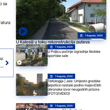
o sa
ratura
7 Augusta, 2026
U Kalesiji u toku rekonstrukcija puteva
7 Augusta, 2026
U Poljicu počinje izgradnja školske
sportske sale
AK
 mokrog kolovoza prilagoditi vožnju uvjetima na putu
7 Augusta, 2026
TeKologija | Jala: Umjesto gradske
ljepotice nastale podno majevičkih
obronaka izvor neugodnih prizora
(FOTO/VIDEO)
7 Augusta, 2026