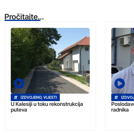
Pročitajte...
IZDVOJENO
,
VIJESTI
IZDVO
U Kalesiji u toku rekonstrukcija
Poslodavc
puteva
radnika