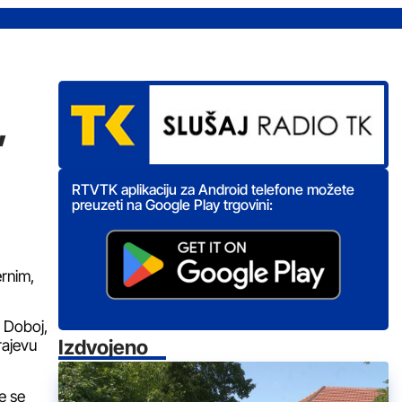
,
RTVTK aplikaciju za Android telefone možete
preuzeti na Google Play trgovini:
ernim,
; Doboj,
Izdvojeno
rajevu
e se