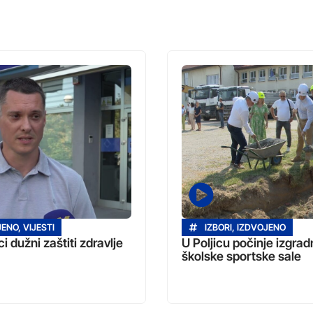
JENO
,
VIJESTI
IZBORI
,
IZDVOJENO
i dužni zaštiti zdravlje
U Poljicu počinje izgrad
školske sportske sale