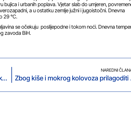
u bujica i urbanih poplava. Vjetar slab do umjeren, povremen
verozapadni, a u ostatku zemlje južni i jugoistočni. Dnevna
o 29 °C.
rmljavina se očekuju poslijepodne i tokom noći. Dnevna tempe
og zavoda BiH.
NAREDNI ČLAN
PIC pozvao Dodika da prekine sa politikom nepriznavanja visokog predstavnika
Zbog kiše i