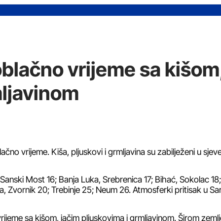
blačno vrijeme sa kišom
mljavinom
no vrijeme. Kiša, pljuskovi i grmljavina su zabilježeni u sjev
 Sanski Most 16; Banja Luka, Srebrenica 17; Bihać, Sokolac 18
zla, Zvornik 20; Trebinje 25; Neum 26. Atmosferki pritisak u Sa
rijeme sa kišom, jačim pljuskovima i grmljavinom. Širom zemlj