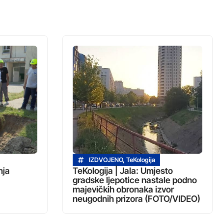
IZDVOJENO
,
TeKologija
nja
TeKologija | Jala: Umjesto
gradske ljepotice nastale podno
majevičkih obronaka izvor
neugodnih prizora (FOTO/VIDEO)