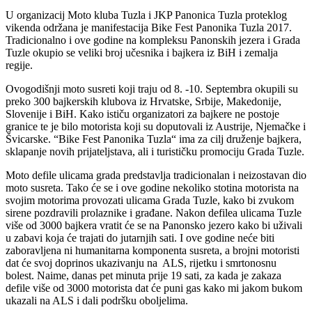
U organizacij Moto kluba Tuzla i JKP Panonica Tuzla proteklog
vikenda održana je manifestacija Bike Fest Panonika Tuzla 2017.
Tradicionalno i ove godine na kompleksu Panonskih jezera i Grada
Tuzle okupio se veliki broj učesnika i bajkera iz BiH i zemalja
regije.
Ovogodišnji moto susreti koji traju od 8. -10. Septembra okupili su
preko 300 bajkerskih klubova iz Hrvatske, Srbije, Makedonije,
Slovenije i BiH. Kako ističu organizatori za bajkere ne postoje
granice te je bilo motorista koji su doputovali iz Austrije, Njemačke i
Švicarske. “Bike Fest Panonika Tuzla“ ima za cilj druženje bajkera,
sklapanje novih prijateljstava, ali i turističku promociju Grada Tuzle.
Moto defile ulicama grada predstavlja tradicionalan i neizostavan dio
moto susreta. Tako će se i ove godine nekoliko stotina motorista na
svojim motorima provozati ulicama Grada Tuzle, kako bi zvukom
sirene pozdravili prolaznike i građane. Nakon defilea ulicama Tuzle
više od 3000 bajkera vratit će se na Panonsko jezero kako bi uživali
u zabavi koja će trajati do jutarnjih sati. I ove godine neće biti
zaboravljena ni humanitarna komponenta susreta, a brojni motoristi
dat će svoj doprinos ukazivanju na ALS, rijetku i smrtonosnu
bolest. Naime, danas pet minuta prije 19 sati, za kada je zakaza
defile više od 3000 motorista dat će puni gas kako mi jakom bukom
ukazali na ALS i dali podršku oboljelima.