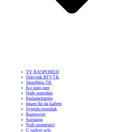
TV RASPORED
Dnevnik RTVTK
Skupština TK
Ko rano rani
Naše popodne
Parlamentarno
Imam šta da kažem
Svjetski poredak
Razgovori
Saznanja
Naši spomenici
U našem selu