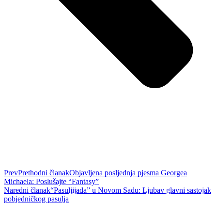
Prev
Prethodni članak
Objavljena posljednja pjesma Georgea
Michaela: Poslušajte “Fantasy”
Naredni članak
“Pasuljijada” u Novom Sadu: Ljubav glavni sastojak
pobjedničkog pasulja