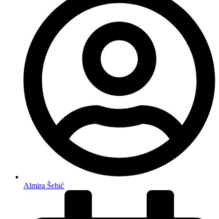
Almira Šehić