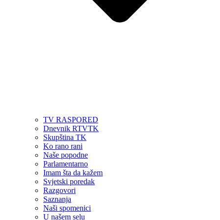
TV RASPORED
Dnevnik RTVTK
Skupština TK
Ko rano rani
Naše popodne
Parlamentarno
Imam šta da kažem
Svjetski poredak
Razgovori
Saznanja
Naši spomenici
U našem selu