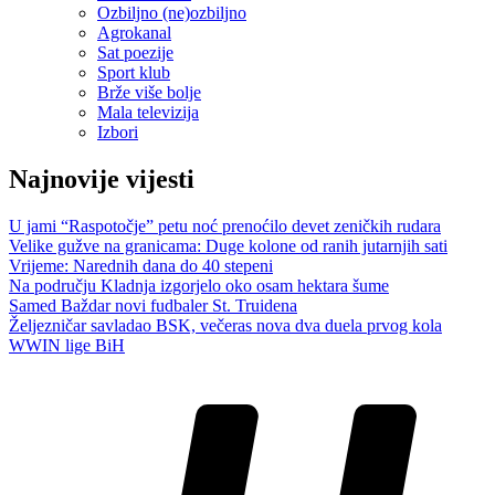
Ozbiljno (ne)ozbiljno
Agrokanal
Sat poezije
Sport klub
Brže više bolje
Mala televizija
Izbori
Najnovije vijesti
U jami “Raspotočje” petu noć prenoćilo devet zeničkih rudara
Velike gužve na granicama: Duge kolone od ranih jutarnjih sati
Vrijeme: Narednih dana do 40 stepeni
Na području Kladnja izgorjelo oko osam hektara šume
Samed Baždar novi fudbaler St. Truidena
Željezničar savladao BSK, večeras nova dva duela prvog kola
WWIN lige BiH