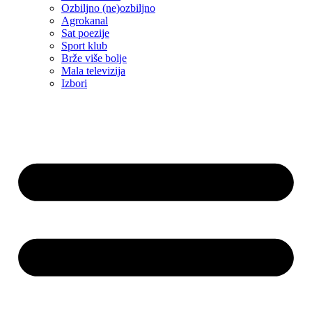
Ozbiljno (ne)ozbiljno
Agrokanal
Sat poezije
Sport klub
Brže više bolje
Mala televizija
Izbori