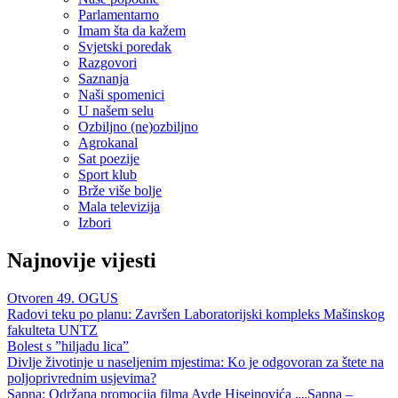
Parlamentarno
Imam šta da kažem
Svjetski poredak
Razgovori
Saznanja
Naši spomenici
U našem selu
Ozbiljno (ne)ozbiljno
Agrokanal
Sat poezije
Sport klub
Brže više bolje
Mala televizija
Izbori
Najnovije vijesti
Otvoren 49. OGUS
Radovi teku po planu: Završen Laboratorijski kompleks Mašinskog
fakulteta UNTZ
Bolest s ”hiljadu lica”
Divlje životinje u naseljenim mjestima: Ko je odgovoran za štete na
poljoprivrednim usjevima?
Sapna: Održana promocija filma Avde Hiseinovića „„Sapna –