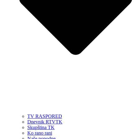
TV RASPORED
Dnevnik RTVTK
Skupština TK
Ko rano rani
Naše popodne