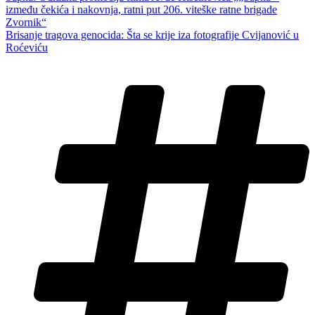
između čekića i nakovnja, ratni put 206. viteške ratne brigade
Zvornik“
Brisanje tragova genocida: Šta se krije iza fotografije Cvijanović u
Roćeviću