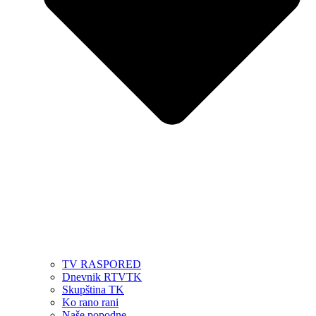
TV RASPORED
Dnevnik RTVTK
Skupština TK
Ko rano rani
Naše popodne