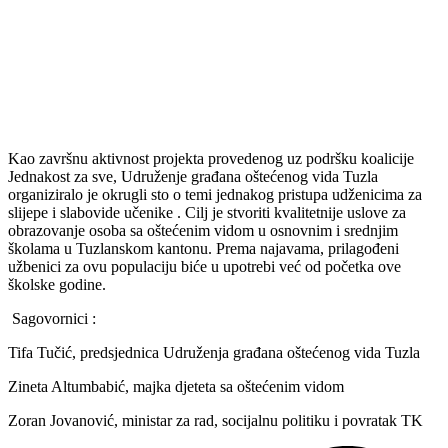
Kao završnu aktivnost projekta provedenog uz podršku koalicije
Jednakost za sve, Udruženje građana oštećenog vida Tuzla
organiziralo je okrugli sto o temi jednakog pristupa udženicima za
slijepe i slabovide učenike . Cilj je stvoriti kvalitetnije uslove za
obrazovanje osoba sa oštećenim vidom u osnovnim i srednjim
školama u Tuzlanskom kantonu. Prema najavama, prilagođeni
užbenici za ovu populaciju biće u upotrebi već od početka ove
školske godine.
Sagovornici :
Tifa Tučić, predsjednica Udruženja građana oštećenog vida Tuzla
Zineta Altumbabić, majka djeteta sa oštećenim vidom
Zoran Jovanović, ministar za rad, socijalnu politiku i povratak TK