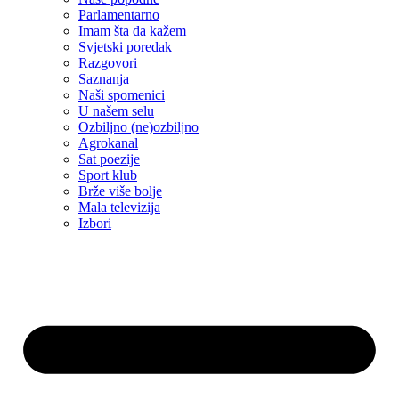
Parlamentarno
Imam šta da kažem
Svjetski poredak
Razgovori
Saznanja
Naši spomenici
U našem selu
Ozbiljno (ne)ozbiljno
Agrokanal
Sat poezije
Sport klub
Brže više bolje
Mala televizija
Izbori