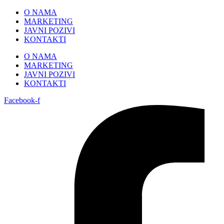
Skip
O NAMA
to
MARKETING
content
JAVNI POZIVI
KONTAKTI
O NAMA
MARKETING
JAVNI POZIVI
KONTAKTI
Facebook-f