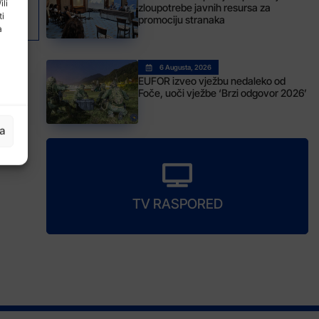
juč da ubrza kretanje bh. društva u svoje članstvo
ili
zloupotrebe javnih resursa za
ti
promociju stranaka
a
6 Augusta, 2026
EUFOR izveo vježbu nedaleko od
Foče, uoči vježbe ‘Brzi odgovor 2026’
ja
TV RASPORED