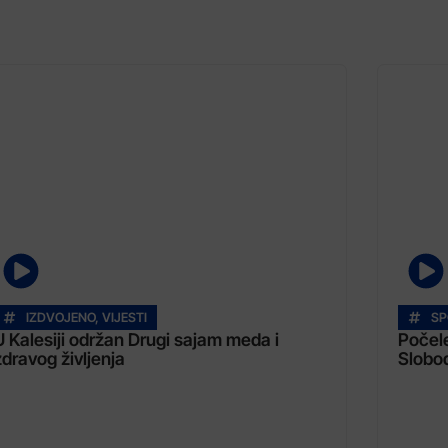
IZDVOJENO
,
VIJESTI
SP
U Kalesiji održan Drugi sajam meda i
Počel
zdravog življenja
Slobo