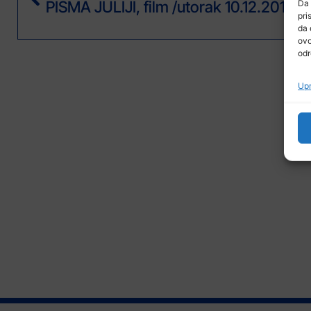
Da 
pri
da 
ovo
odr
Upr