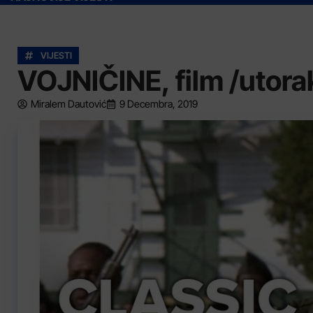
VIJESTI
VOJNIČINE, film /utora
Miralem Dautović
9 Decembra, 2019