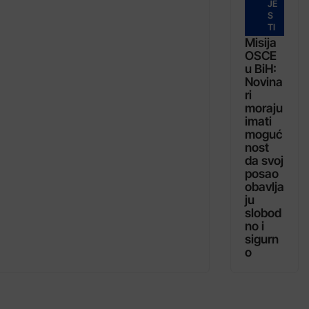
JE
S
TI
Misija
OSCE
u BiH:
Novina
ri
moraju
imati
moguć
nost
da svoj
posao
obavlja
ju
slobod
no i
sigurn
o