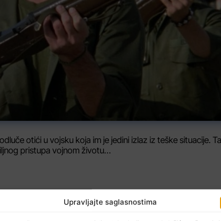
dluče otići u vojsku koja im je jedini izlaz iz teške situacije. 
biljnog pristupa vojnom životu…
Upravljajte saglasnostima
NAREDNI ČLAN