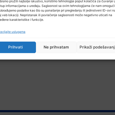
PISMA JULIJI, film /utorak 10.12.2019. 21:00/
Pejanović: EU ima kl
bismo pružili najbolje iskustvo, koristimo tehnologije poput kolačića za čuvanje i/
stup informacijama o uređaju. Saglasnost sa ovim tehnologijama će nam omogući
obrađujemo podatke kao što su ponašanje pri pregledanju ili jedinstveni ID-ovi n
j veb lokaciji. Nepristanak ili povlačenje saglasnosti može negativno uticati na
eđene karakteristike i funkcije.
avljajte uslugama
Prihvati
Ne prihvatam
Prikaži podešavan