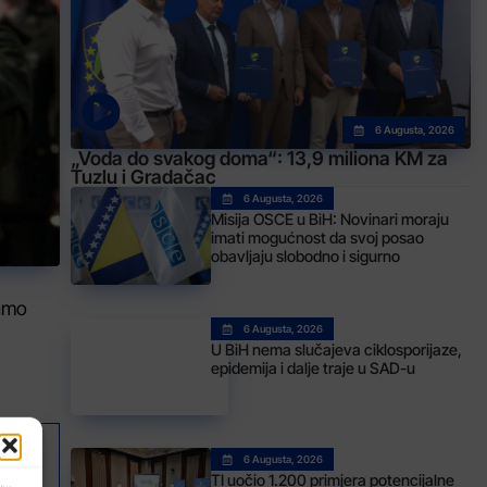
6 Augusta, 2026
„Voda do svakog doma“: 13,9 miliona KM za
Tuzlu i Gradačac
6 Augusta, 2026
Misija OSCE u BiH: Novinari moraju
imati mogućnost da svoj posao
obavljaju slobodno i sigurno
Tamo
6 Augusta, 2026
U BiH nema slučajeva ciklosporijaze,
epidemija i dalje traje u SAD-u
6 Augusta, 2026
AK
TI uočio 1.200 primjera potencijalne