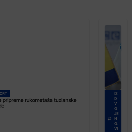
ORT
IZ
D
e pripreme rukometaša tuzlanske
V
de
O
JE
N
O
,
VI