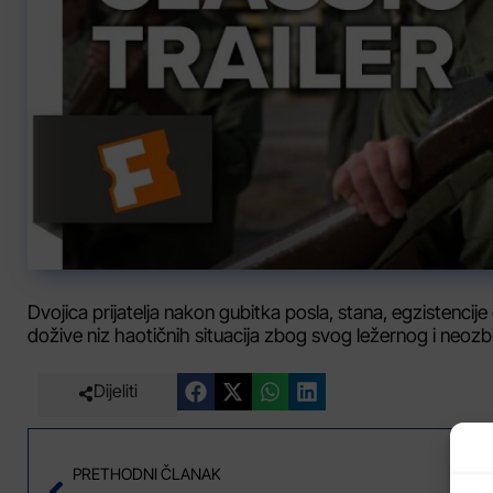
Dvojica prijatelja nakon gubitka posla, stana, egzistencije o
dožive niz haotičnih situacija zbog svog ležernog i neoz
Dijeliti
PRETHODNI ČLANAK