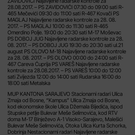
ZAVIDOVIĆI Najavljene radarske kontrole za
28.08.2017. – PS ZAVIDOVIĆI 07:30 do 09:00 sati R-
465 Mečevići 09:30 do 11:00 sati R-467 Kovači PS
MAGLAJ Najavljene radarske kontrole za 28. 08.
2017. – PS MAGLAJ 10:00 do 11:30 sati R-465
Omerdino Polje. 19:00 do 20:30 sati M-17 Moševac
PS DOBOJ JUG Najavljene radarske kontrole za 28.
08. 2017. – PS DOBOJ JUG 19:30 do 20:30 sati ul.21
august PS OLOVO M-18 Najavljene radarske kontrole
za 28. 08. 2017. – PS OLOVO 00:00 do 24:00 sati R-
467 Careva Ćuprija PS VAREŠ Najavljene radarske
kontrole za 28.08.2017. – PS VAREŠ 10:00 do 12:00
sati Zvijezda 12:00 do 14:00 sati Rudarska 16:00 do
18:00 sati Metalska
MUP KANTONA SARAJEVO Stacionarni radari Ulica
Zmaja od Bosne, “Kampus” Ulica Zmaja od Bosne,
kod ekonomske škole Ulica Džemala Bijedića, ispod
Stupske petlje Bulevar Meše Selimovića, kod RTV
doma M-17 Binježevo A-1 Visoko-Sarajevo, Malešići
Bulevar Meše Selimovića, Otoka Ulica Kurta Schorka,
Dobrinja Nestacionarni radari Najavljene radarske