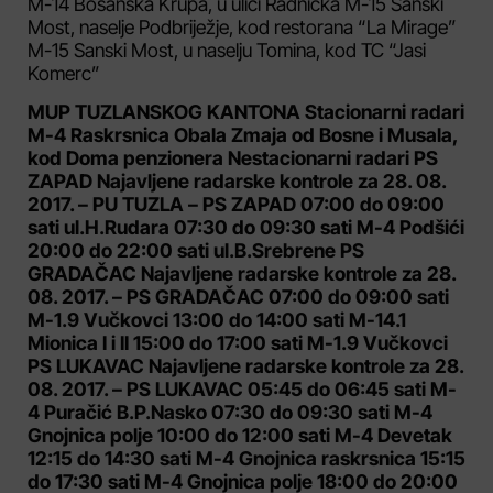
M-14 Bosanska Krupa, u ulici Radnička M-15 Sanski
Most, naselje Podbriježje, kod restorana “La Mirage”
M-15 Sanski Most, u naselju Tomina, kod TC “Jasi
Komerc”
MUP TUZLANSKOG KANTONA Stacionarni radari
M-4 Raskrsnica Obala Zmaja od Bosne i Musala,
kod Doma penzionera Nestacionarni radari PS
ZAPAD Najavljene radarske kontrole za 28. 08.
2017. – PU TUZLA – PS ZAPAD 07:00 do 09:00
sati ul.H.Rudara 07:30 do 09:30 sati M-4 Podšići
20:00 do 22:00 sati ul.B.Srebrene PS
GRADAČAC Najavljene radarske kontrole za 28.
08. 2017. – PS GRADAČAC 07:00 do 09:00 sati
M-1.9 Vučkovci 13:00 do 14:00 sati M-14.1
Mionica I i II 15:00 do 17:00 sati M-1.9 Vučkovci
PS LUKAVAC Najavljene radarske kontrole za 28.
08. 2017. – PS LUKAVAC 05:45 do 06:45 sati M-
4 Puračić B.P.Nasko 07:30 do 09:30 sati M-4
Gnojnica polje 10:00 do 12:00 sati M-4 Devetak
12:15 do 14:30 sati M-4 Gnojnica raskrsnica 15:15
do 17:30 sati M-4 Gnojnica polje 18:00 do 20:00