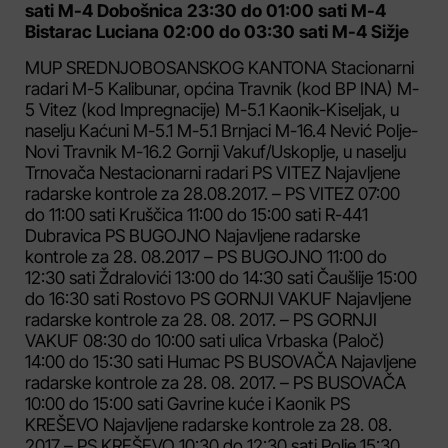
sati M-4 Dobošnica 23:30 do 01:00 sati M-4
Bistarac Luciana 02:00 do 03:30 sati M-4 Sižje
MUP SREDNJOBOSANSKOG KANTONA Stacionarni
radari M-5 Kalibunar, općina Travnik (kod BP INA) M-
5 Vitez (kod Impregnacije) M-5.1 Kaonik-Kiseljak, u
naselju Kaćuni M-5.1 M-5.1 Brnjaci M-16.4 Nević Polje-
Novi Travnik M-16.2 Gornji Vakuf/Uskoplje, u naselju
Trnovača Nestacionarni radari PS VITEZ Najavljene
radarske kontrole za 28.08.2017. – PS VITEZ 07:00
do 11:00 sati Kruščica 11:00 do 15:00 sati R-441
Dubravica PS BUGOJNO Najavljene radarske
kontrole za 28. 08.2017 – PS BUGOJNO 11:00 do
12:30 sati Ždralovići 13:00 do 14:30 sati Čaušlije 15:00
do 16:30 sati Rostovo PS GORNJI VAKUF Najavljene
radarske kontrole za 28. 08. 2017. – PS GORNJI
VAKUF 08:30 do 10:00 sati ulica Vrbaska (Paloč)
14:00 do 15:30 sati Humac PS BUSOVAČA Najavljene
radarske kontrole za 28. 08. 2017. – PS BUSOVAČA
10:00 do 15:00 sati Gavrine kuće i Kaonik PS
KREŠEVO Najavljene radarske kontrole za 28. 08.
2017 – PS KREŠEVO 10:30 do 12:30 sati Polje 15:30