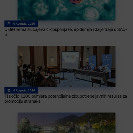
6 Augusta, 2026
U BiH nema slučajeva ciklosporijaze, epidemija i dalje traje u SAD-
u
6 Augusta, 2026
TI uočio 1.200 primjera potencijalne zloupotrebe javnih resursa za
promociju stranaka