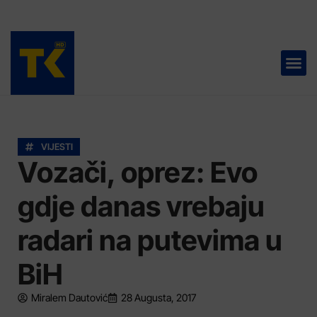
TELEVIZIJA 📺
VIJESTI
Vozači, oprez: Evo
gdje danas vrebaju
radari na putevima u
BiH
Miralem Dautović
28 Augusta, 2017