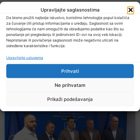
Upravljajte saglasnostima
Da bismo pružili najbolje iskustvo, koristimo tehnologije poput kolačića
za čuvanje i/ili pristup informacijama o uređaju. Saglasnost sa ovim
tehnologijama će nam omogućiti da obrađujemo podatke kao što su
ponašanje pri pregledanju ili jedinstveni ID-ovi na ovoj veb lokaciji.
Nepristanak ili povlačenje saglasnosti može negativno uticati na
RTVTK aplikaciju za Android telefone možete preuzeti
određene karakteristike i funkcije.
na Google Play trgovini:
Upravljajte uslugama
Prihvati
Ne prihvatam
Izdvojeno
Prikaži podešavanja