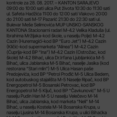
kontrole za 28. 08. 2017. – KANTON SARAJEVO
09:00 do 10:00 sati ulica Put života 10:30 do 11:30 sati
ul. Safeta Hadžića 11:00 do 12:00 sati Vlakovo 20:00
do 21:00 sati M-17 Pazarić 21:30 do 22:30 sati ul.
Bulevar Meše Selimovića MUP UNSKO-SANSKOG
KANTONA Stacionarni radari M-4.2 Velika Kladuša (ul.
Ibrahima Mržljaka-kod škole, u naselju Polje) M-4.2
Cazin (Huremagići-kod BP “Euro Jet”) M-4.2 Cazin
(Kličić-kod supermarketa “Alinea”) M-4.2 Cazin
(Ćuprija-kod BP “Ina”) M-4.2 Cazin (Ostrožac, kod
škole) M-4.2 Bihać, ulica Dr.Irfana Ljubljankića M-5
Bihać, ulica Jablanska M-5 Bihać, naselje Jasika (kod
restorana “Stari mlin”) M-5 Ulica Hasan paše
Predojevića, kod BP “Petrol Prođić M-5 Ulica Bedem,
kod autobuskog stajališta M-5 Naselje Ripač, kod BP
Energopetrol M-5 Bosanski Petrovac, kod BP
Energopetrol M-5 Ključ, kod BP “Čavkunović” M-5 U
naselju Pudin Han M-5 U naselju Velečevo M-14
Bihać, ulica Jablanska, kod marketa “Neli” M-14
Bihać, u naselju Kostela M-14 Bosanska Krupa, u
naselju Ljusina M-14 Bosanska Krupa, u ulici Bihaćka