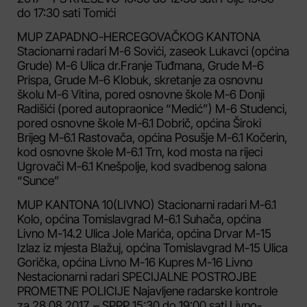
do 17:30 sati Tomići
MUP ZAPADNO-HERCEGOVAČKOG KANTONA
Stacionarni radari M-6 Sovići, zaseok Lukavci (općina
Grude) M-6 Ulica dr.Franje Tuđmana, Grude M-6
Prispa, Grude M-6 Klobuk, skretanje za osnovnu
školu M-6 Vitina, pored osnovne škole M-6 Donji
Radišići (pored autopraonice “Medić”) M-6 Studenci,
pored osnovne škole M-6.1 Dobrič, općina Široki
Brijeg M-6.1 Rastovača, općina Posušje M-6.1 Kočerin,
kod osnovne škole M-6.1 Trn, kod mosta na rijeci
Ugrovači M-6.1 Knešpolje, kod svadbenog salona
“Sunce”
MUP KANTONA 10(LIVNO) Stacionarni radari M-6.1
Kolo, općina Tomislavgrad M-6.1 Suhača, općina
Livno M-14.2 Ulica Jole Marića, općina Drvar M-15
Izlaz iz mjesta Blažuj, općina Tomislavgrad M-15 Ulica
Gorička, općina Livno M-16 Kupres M-16 Livno
Nestacionarni radari SPECIJALNE POSTROJBE
PROMETNE POLICIJE Najavljene radarske kontrole
za 28.08.2017. – SPPP 15:30 do 19:00 sati Livno-