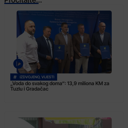
IZDVOJENO
,
VIJESTI
„Voda do svakog doma“: 13,9 miliona KM za
Tuzlu i Gradačac