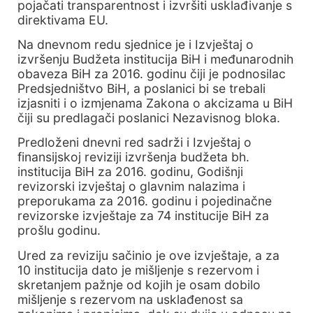
pojačati transparentnost i izvršiti usklađivanje s
direktivama EU.
Na dnevnom redu sjednice je i Izvještaj o
izvršenju Budžeta institucija BiH i međunarodnih
obaveza BiH za 2016. godinu čiji je podnosilac
Predsjedništvo BiH, a poslanici bi se trebali
izjasniti i o izmjenama Zakona o akcizama u BiH
čiji su predlagači poslanici Nezavisnog bloka.
Predloženi dnevni red sadrži i Izvještaj o
finansijskoj reviziji izvršenja budžeta bh.
institucija BiH za 2016. godinu, Godišnji
revizorski izvještaj o glavnim nalazima i
preporukama za 2016. godinu i pojedinačne
revizorske izvještaje za 74 institucije BiH za
prošlu godinu.
Ured za reviziju sačinio je ove izvještaje, a za
10 institucija dato je mišljenje s rezervom i
skretanjem pažnje od kojih je osam dobilo
mišljenje s rezervom na usklađenost sa