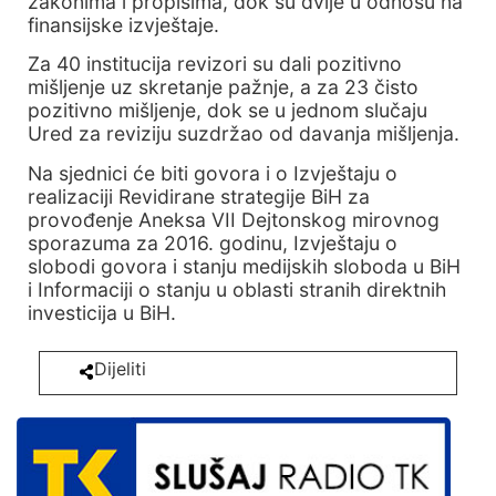
zakonima i propisima, dok su dvije u odnosu na
finansijske izvještaje.
Za 40 institucija revizori su dali pozitivno
mišljenje uz skretanje pažnje, a za 23 čisto
pozitivno mišljenje, dok se u jednom slučaju
Ured za reviziju suzdržao od davanja mišljenja.
Na sjednici će biti govora i o Izvještaju o
realizaciji Revidirane strategije BiH za
provođenje Aneksa VII Dejtonskog mirovnog
sporazuma za 2016. godinu, Izvještaju o
slobodi govora i stanju medijskih sloboda u BiH
i Informaciji o stanju u oblasti stranih direktnih
investicija u BiH.
Dijeliti