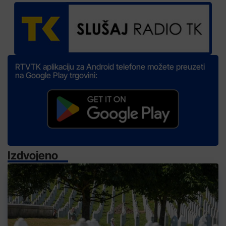
RTVTK aplikaciju za Android telefone možete preuzeti
na Google Play trgovini:
Izdvojeno