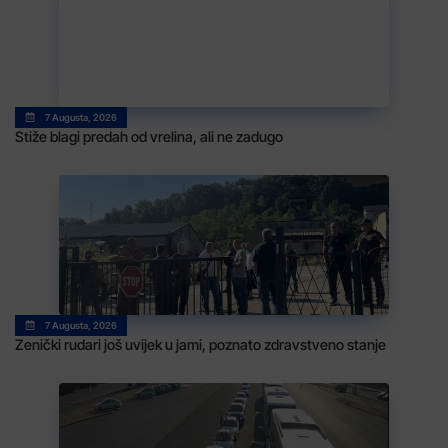
7 Augusta, 2026
Stiže blagi predah od vrelina, ali ne zadugo
7 Augusta, 2026
Zenički rudari još uvijek u jami, poznato zdravstveno stanje