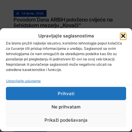
14 Aprila, 2026
Povodom Dana ARBiH položeno cvijeće na
šehidskom mezarju „Kovači“
Upravljajte saglasnostima
Da bismo pružili najbolje iskustvo, koristimo tehnologije poput kolačića
za čuvanje i/ili pristup informacijama o uređaju. Saglasnost sa ovim
tehnologijama će nam omogućiti da obrađujemo podatke kao što su
ponašanje pri pregledanju ili jedinstveni ID-ovi na ovoj veb lokaciji.
Nepristanak ili povlačenje saglasnosti može negativno uticati na
određene karakteristike i funkcije.
Upravljajte uslugama
Prihvati
Ne prihvatam
Prikaži podešavanja
14 Aprila, 2026