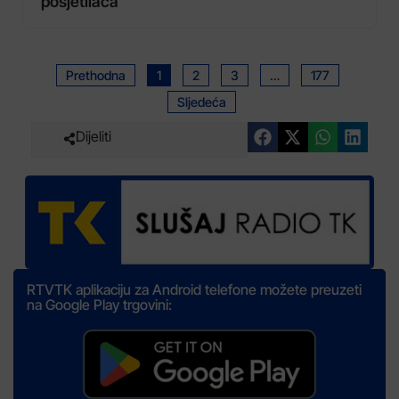
posjetilaca
Prethodna
1
2
3
…
177
Sljedeća
Dijeliti
RTVTK aplikaciju za Android telefone možete preuzeti
na Google Play trgovini: