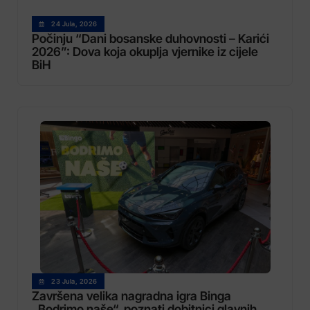
24 Jula, 2026
Počinju “Dani bosanske duhovnosti – Karići
2026”: Dova koja okuplja vjernike iz cijele
BiH
23 Jula, 2026
Završena velika nagradna igra Binga
„Bodrimo naše“, poznati dobitnici glavnih