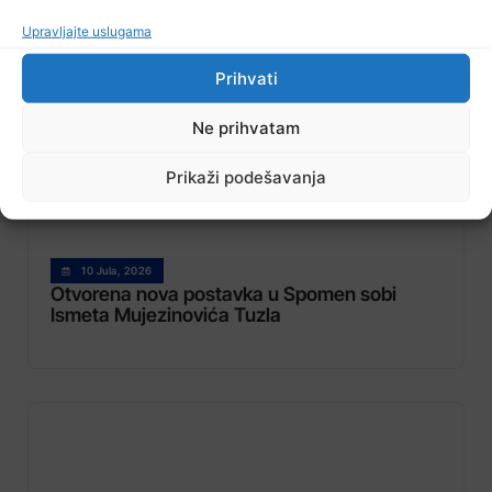
Upravljajte uslugama
Prihvati
Ne prihvatam
Prikaži podešavanja
10 Jula, 2026
Otvorena nova postavka u Spomen sobi
Ismeta Mujezinovića Tuzla