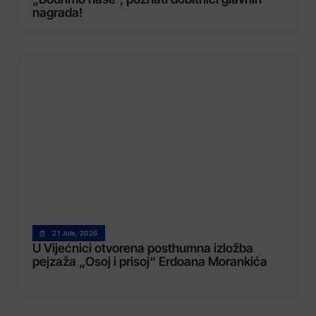
nagrada!
21 Jula, 2026
U Vijećnici otvorena posthumna izložba
pejzaža „Osoj i prisoj“ Erdoana Morankića