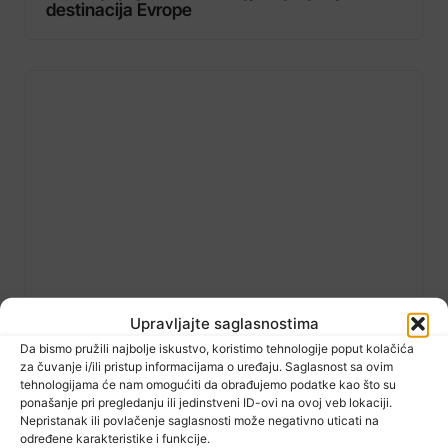
destinacija Evrope
Upravljajte saglasnostima
16 Jula, 2026
Koliko kilograma možete izgubiti nakon
Da bismo pružili najbolje iskustvo, koristimo tehnologije poput kolačića
smanjenja želuca?
za čuvanje i/ili pristup informacijama o uređaju. Saglasnost sa ovim
tehnologijama će nam omogućiti da obrađujemo podatke kao što su
ponašanje pri pregledanju ili jedinstveni ID-ovi na ovoj veb lokaciji.
Nepristanak ili povlačenje saglasnosti može negativno uticati na
određene karakteristike i funkcije.