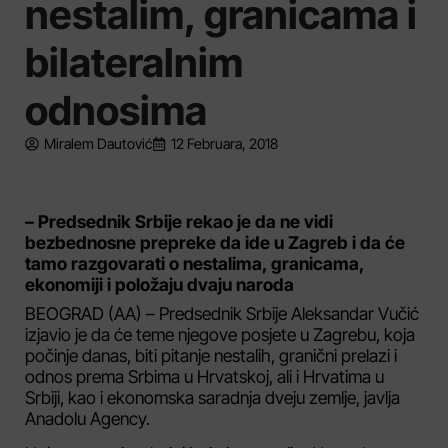
nestalim, granicama i
bilateralnim
odnosima
Miralem Dautović
12 Februara, 2018
– Predsednik Srbije rekao je da ne vidi
bezbednosne prepreke da ide u Zagreb i da će
tamo razgovarati o nestalima, granicama,
ekonomiji i položaju dvaju naroda
BEOGRAD (AA) – Predsednik Srbije Aleksandar Vučić
izjavio je da će teme njegove posjete u Zagrebu, koja
počinje danas, biti pitanje nestalih, granični prelazi i
odnos prema Srbima u Hrvatskoj, ali i Hrvatima u
Srbiji, kao i ekonomska saradnja dveju zemlje, javlja
Anadolu Agency.