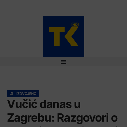
IZDVOJENO
Vučić danas u
Zagrebu: Razgovori o