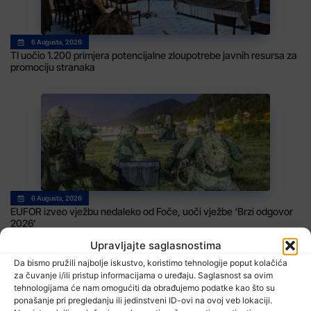
6 Augusta, 2026
TI uočio 1.200 primjera potencijalne zloupotrebe javnih resursa za
promociju stranaka
6 Augusta, 2026
EUFOR izveo vježbu nedaleko od Foče, uoči vježbe ‘Brzi odgovor
2026’
Upravljajte saglasnostima
Da bismo pružili najbolje iskustvo, koristimo tehnologije poput kolačića
za čuvanje i/ili pristup informacijama o uređaju. Saglasnost sa ovim
tehnologijama će nam omogućiti da obrađujemo podatke kao što su
ponašanje pri pregledanju ili jedinstveni ID-ovi na ovoj veb lokaciji.