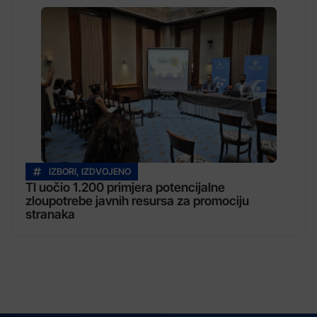
IZBORI
,
IZDVOJENO
TI uočio 1.200 primjera potencijalne
zloupotrebe javnih resursa za promociju
stranaka