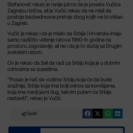
Stefanović rekao je ranije jutros da je poseta Vučića
Zagrebu rizična, ali je Vučić rekao da ne misli da
postoje bezbednosne pretnje zbog kojih ne bi otišao
u Zagreb.
Vučić je rekao i da je mislio da Srbija i Hrvatska imaju
samo različito viđenje ratova 1990-ih godina na
prostoru Jugoslavije, ali ne i da je to slučaj sa Drugim
svetskim ratom.
On je rekao da želi da radi za Srbiju koja je u dobrim
odnosima sa susedima.
“Posao je naš da vodimo Srbiju koja će da bude
snažnija, Srbija koja ima bolji odnos sa komšijama,
koja ima manji javni dug, takvim putem će Srbija
nastaviti”, rekao je Vučić.
Dijeliti