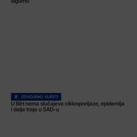
sigurno
IZDVOJENO
,
VIJESTI
U BiH nema slučajeva ciklosporijaze, epidemija
i dalje traje u SAD-u