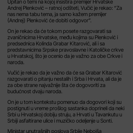
Upitan o temi na kojoj insistira premijer Hrvatske
Andrej Plenković – ratnoj odšteti, Vučić je rekao: “Za
nas nema tabu tema, ja samo kažem premijer
(Andrej) Plenković će dobiti odgovor”.
On je rekao da će tokom posete razgovarati sa
zvaničnicima Hrvatske, među kojima su Plenković i
predsednica Kolinda Grabar Kitarović, ali i sa
predstavnicima Srpske pravoslavne i Katoličke crkve
u Hrvatskoj, što je ocenio da je važno za obe Crkve i
naroda.
Vučić je rekao da je važno da će sa Grabar Kitarović
razgovarati o pitanju nestalih i Srba i Hrvata, ali da je
za obe strane najvažnije šta će dogovoriti za
budućnost dvaju naroda.
On je u tom kontekstu pomenuo da dogovori koji su
postignuti u vreme prošlog sastanka doprineli da neki
Srbi u Hrvatskoj dobiju struju, a Hrvati u Tavankutu u
Srbiji asfaltirane ulice i muzičko odeljenje u Sonti.
Ministar unutrašnjih poslova Srbije Nebojša