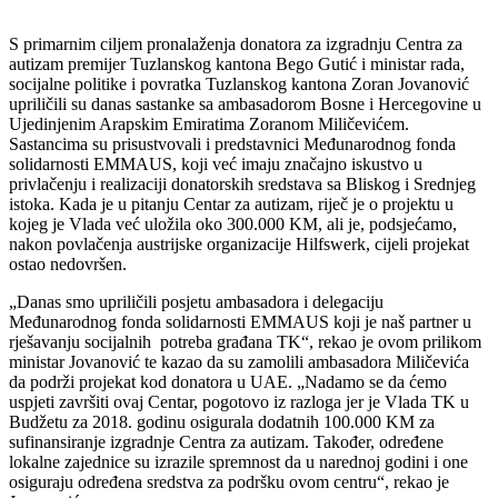
S primarnim ciljem pronalaženja donatora za izgradnju Centra za
autizam premijer Tuzlanskog kantona Bego Gutić i ministar rada,
socijalne politike i povratka Tuzlanskog kantona Zoran Jovanović
upriličili su danas sastanke sa ambasadorom Bosne i Hercegovine u
Ujedinjenim Arapskim Emiratima Zoranom Miličevićem.
Sastancima su prisustvovali i predstavnici Međunarodnog fonda
solidarnosti EMMAUS, koji već imaju značajno iskustvo u
privlačenju i realizaciji donatorskih sredstava sa Bliskog i Srednjeg
istoka. Kada je u pitanju Centar za autizam, riječ je o projektu u
kojeg je Vlada već uložila oko 300.000 KM, ali je, podsjećamo,
nakon povlačenja austrijske organizacije Hilfswerk, cijeli projekat
ostao nedovršen.
„Danas smo upriličili posjetu ambasadora i delegaciju
Međunarodnog fonda solidarnosti EMMAUS koji je naš partner u
rješavanju socijalnih potreba građana TK“, rekao je ovom prilikom
ministar Jovanović te kazao da su zamolili ambasadora Miličevića
da podrži projekat kod donatora u UAE. „Nadamo se da ćemo
uspjeti završiti ovaj Centar, pogotovo iz razloga jer je Vlada TK u
Budžetu za 2018. godinu osigurala dodatnih 100.000 KM za
sufinansiranje izgradnje Centra za autizam. Također, određene
lokalne zajednice su izrazile spremnost da u narednoj godini i one
osiguraju određena sredstva za podršku ovom centru“, rekao je