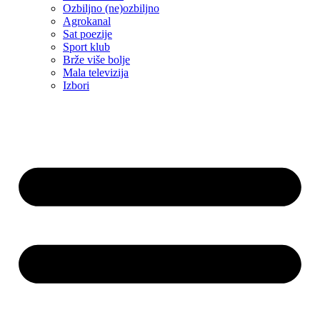
Ozbiljno (ne)ozbiljno
Agrokanal
Sat poezije
Sport klub
Brže više bolje
Mala televizija
Izbori