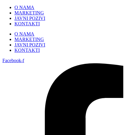
Skip
O NAMA
to
MARKETING
content
JAVNI POZIVI
KONTAKTI
O NAMA
MARKETING
JAVNI POZIVI
KONTAKTI
Facebook-f