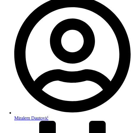
Miralem Dautović