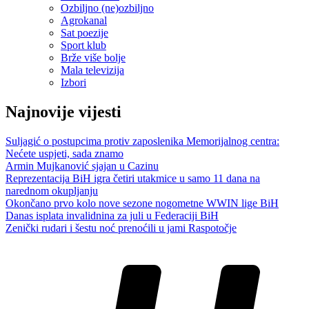
Ozbiljno (ne)ozbiljno
Agrokanal
Sat poezije
Sport klub
Brže više bolje
Mala televizija
Izbori
Najnovije vijesti
Suljagić o postupcima protiv zaposlenika Memorijalnog centra:
Nećete uspjeti, sada znamo
Armin Mujkanović sjajan u Cazinu
Reprezentacija BiH igra četiri utakmice u samo 11 dana na
narednom okupljanju
Okončano prvo kolo nove sezone nogometne WWIN lige BiH
Danas isplata invalidnina za juli u Federaciji BiH
Zenički rudari i šestu noć prenoćili u jami Raspotočje