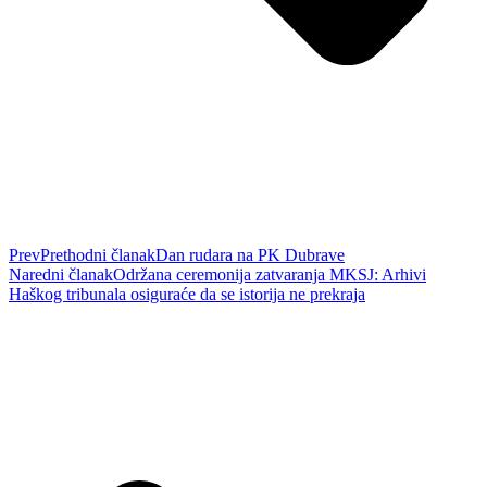
Prev
Prethodni članak
Dan rudara na PK Dubrave
Naredni članak
Održana ceremonija zatvaranja MKSJ: Arhivi
Haškog tribunala osiguraće da se istorija ne prekraja