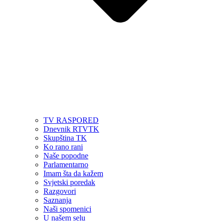
TV RASPORED
Dnevnik RTVTK
Skupština TK
Ko rano rani
Naše popodne
Parlamentarno
Imam šta da kažem
Svjetski poredak
Razgovori
Saznanja
Naši spomenici
U našem selu