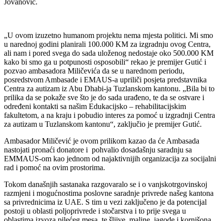
Jovanović.
„U ovom izuzetno humanom projektu nema mjesta politici. Mi smo
u narednoj godini planirali 100.000 KM za izgradnju ovog Centra,
ali nam i pored svega do sada uloženog nedostaje oko 500.000 KM
kako bi smo ga u potpunosti osposobili“ rekao je premijer Gutić i
pozvao ambasadora Miličevića da se u narednom periodu,
posredstvom Ambasade i EMAUS-a upriliči posjeta predstavnika
Centra za autizam iz Abu Dhabi-ja Tuzlanskom kantonu. „Bila bi to
prilika da se pokaže sve što je do sada urađeno, te da se ostvare i
određeni kontakti sa našim Edukacijsko – rehabilitacijskim
fakultetom, a na kraju i pobudio interes za pomoć u izgradnji Centra
za autizam u Tuzlanskom kantonu“, zaključio je premijer Gutić.
Ambasador Miličević je ovom prilikom kazao da će Ambasada
nastojati pronaći donatore i pohvalio dosadašnju saradnju sa
EMMAUS-om kao jednom od najaktivnijih organizacija za socijalni
rad i pomoć na ovim prostorima.
Tokom današnjih sastanaka razgovaralo se i o vanjskotrgovinskoj
razmjeni i mogućnostima poslovne saradnje privrede našeg kantona
sa privrednicima iz UAE. S tim u vezi zaključeno je da potencijal
postoji u oblasti poljoprivrede i stočarstva i to prije svega u
oblastima izvoza pilećeg mesa, te šljive, maline, jagode i kornišona.