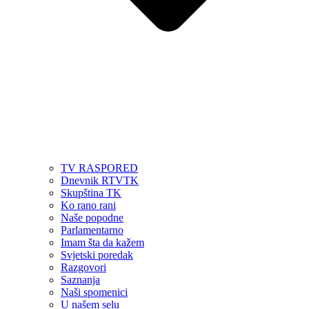
TV RASPORED
Dnevnik RTVTK
Skupština TK
Ko rano rani
Naše popodne
Parlamentarno
Imam šta da kažem
Svjetski poredak
Razgovori
Saznanja
Naši spomenici
U našem selu