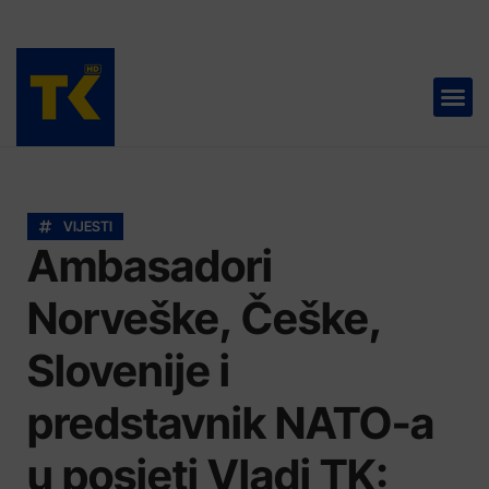
TELEVIZIJA 📺
VIJESTI
Ambasadori
Norveške, Češke,
Slovenije i
predstavnik NATO-a
u posjeti Vladi TK: