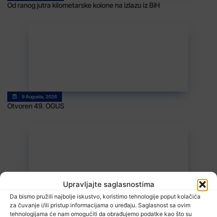
Od ranog jutra kilometarske kolone na izlazu iz BiH
9 Augusta, 2026
Otvoren 49. OGUS
Upravljajte saglasnostima
Da bismo pružili najbolje iskustvo, koristimo tehnologije poput kolačića
9 Augusta, 2026
za čuvanje i/ili pristup informacijama o uređaju. Saglasnost sa ovim
Radovi teku po planu: Završen Laboratorijski kompleks Mašinskog
tehnologijama će nam omogućiti da obrađujemo podatke kao što su
fakulteta UNTZ