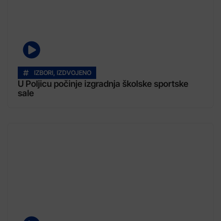
IZBORI
,
IZDVOJENO
U Poljicu počinje izgradnja školske sportske
sale