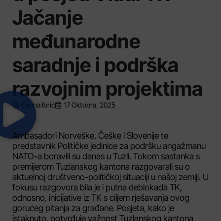
Jačanje
međunarodne
saradnje i podrška
razvojnim projektima
Emina Ibrić
17 Oktobra, 2025
Ambasadori Norveške, Češke i Slovenije te
predstavnik Političke jedinice za podršku angažmanu
NATO-a boravili su danas u Tuzli. Tokom sastanka s
premijerom Tuzlanskog kantona razgovarali su o
aktuelnoj društveno-političkoj situaciji u našoj zemlji. U
fokusu razgovora bila je i putna deblokada TK,
odnosno, inicijative iz TK s ciljem rješavanja ovog
gorućeg pitanja za građane. Posjeta, kako je
istaknuto, potvrđuje važnost Tuzlanskog kantona