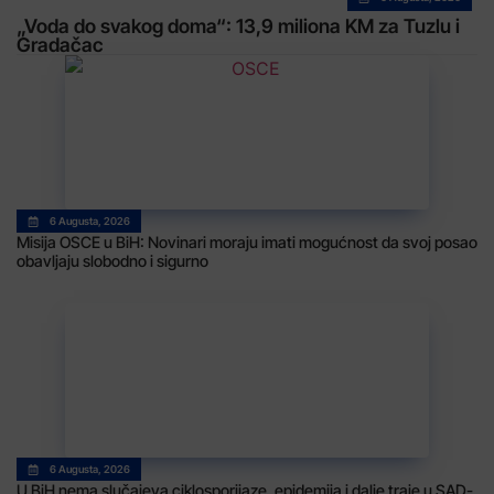
„Voda do svakog doma“: 13,9 miliona KM za Tuzlu i
Gradačac
6 Augusta, 2026
Misija OSCE u BiH: Novinari moraju imati mogućnost da svoj posao
obavljaju slobodno i sigurno
6 Augusta, 2026
U BiH nema slučajeva ciklosporijaze, epidemija i dalje traje u SAD-