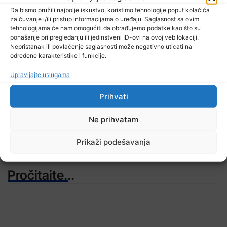
2026’
Da bismo pružili najbolje iskustvo, koristimo tehnologije poput kolačića
za čuvanje i/ili pristup informacijama o uređaju. Saglasnost sa ovim
tehnologijama će nam omogućiti da obrađujemo podatke kao što su
ponašanje pri pregledanju ili jedinstveni ID-ovi na ovoj veb lokaciji.
Nepristanak ili povlačenje saglasnosti može negativno uticati na
određene karakteristike i funkcije.
TV RASPORED
Upravljajte uslugama
Prihvati
Ne prihvatam
Prikaži podešavanja
Pročitajte...