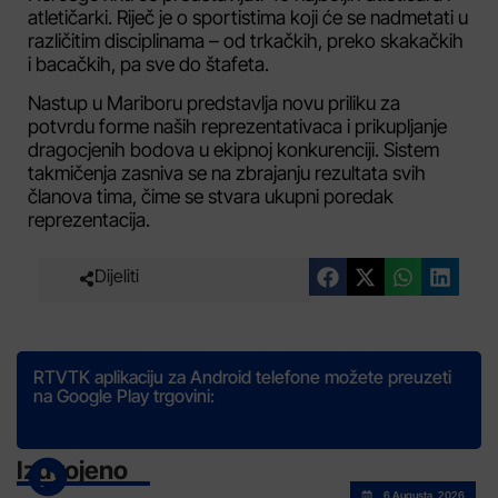
atletičarki. Riječ je o sportistima koji će se nadmetati u
različitim disciplinama – od trkačkih, preko skakačkih
i bacačkih, pa sve do štafeta.
Nastup u Mariboru predstavlja novu priliku za
potvrdu forme naših reprezentativaca i prikupljanje
dragocjenih bodova u ekipnoj konkurenciji. Sistem
takmičenja zasniva se na zbrajanju rezultata svih
članova tima, čime se stvara ukupni poredak
reprezentacija.
Dijeliti
RTVTK aplikaciju za Android telefone možete preuzeti
na Google Play trgovini:
Izdvojeno
6 Augusta, 2026