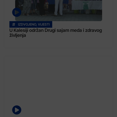
IZDVOJENO
,
VIJESTI
U Kalesiji održan Drugi sajam meda i zdravog
življenja