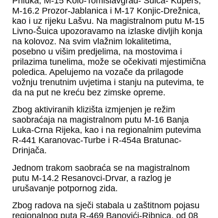
Priluka, M-15 Kolo-Tomislavgrad- Šuica- Kupers,
M-16.2 Prozor-Jablanica i M-17 Konjic-Drežnica,
kao i uz rijeku Lašvu. Na magistralnom putu M-15
Livno-Šuica upozoravamo na izlaske divljih konja
na kolovoz. Na svim vlažnim lokalitetima,
posebno u višim predjelima, na mostovima i
prilazima tunelima, može se očekivati mjestimična
poledica. Apelujemo na vozače da prilagode
vožnju trenutnim uvjetima i stanju na putevima, te
da na put ne kreću bez zimske opreme.
Zbog aktiviranih klizišta izmjenjen je režim
saobraćaja na magistralnom putu M-16 Banja
Luka-Crna Rijeka, kao i na regionalnim putevima
R-441 Karanovac-Turbe i R-454a Bratunac-
Drinjača.
Jednom trakom saobraća se na magistralnom
putu M-14.2 Resanovci-Drvar, a razlog je
urušavanje potpornog zida.
Zbog radova na sječi stabala u zaštitnom pojasu
regionalnog puta R-469 Banovići-Ribnica, od 08