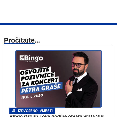
Pročitajte...
IZDVOJENO
,
VIJESTI
Bingo Group i ove godine otvara vrata VIP