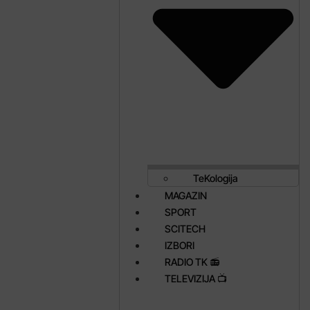
TeKologija
MAGAZIN
SPORT
SCITECH
IZBORI
RADIO TK 📻
TELEVIZIJA 📺