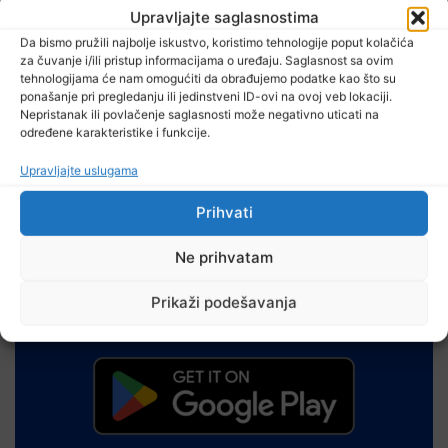
Upravljajte saglasnostima
Nermin Delagić, Predsjedavajući OV Banovići
Da bismo pružili najbolje iskustvo, koristimo tehnologije poput kolačića
Novinar: Edin Kovačević
za čuvanje i/ili pristup informacijama o uređaju. Saglasnost sa ovim
tehnologijama će nam omogućiti da obrađujemo podatke kao što su
Snimatelj i montaža: Fikret Kerić
ponašanje pri pregledanju ili jedinstveni ID-ovi na ovoj veb lokaciji.
Nepristanak ili povlačenje saglasnosti može negativno uticati na
određene karakteristike i funkcije.
Dijeliti
Upravljajte uslugama
Prihvati
Ne prihvatam
Prikaži podešavanja
RTVTK aplikaciju za Android telefone možete preuzeti
na Google Play trgovini: