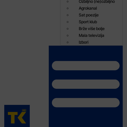
Ozbiljno (ne)ozbiljno
Agrokanal
Sat poezije
Sport klub
Brže više bolje
Mala televizija
Izbori