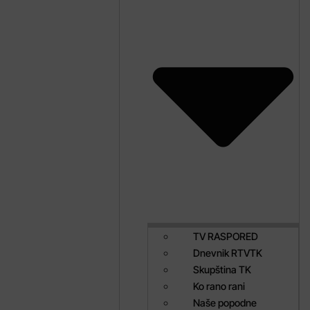
TV RASPORED
Dnevnik RTVTK
Skupština TK
Ko rano rani
Naše popodne