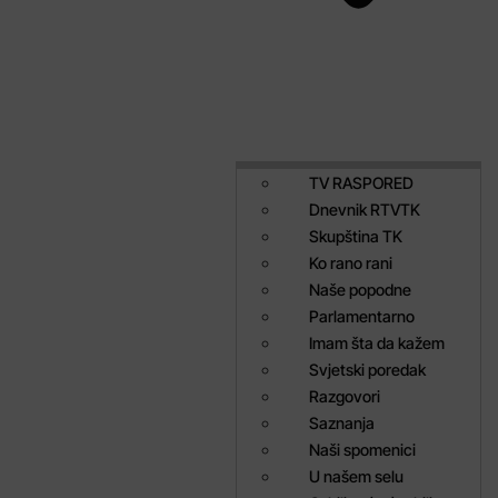
TV RASPORED
Dnevnik RTVTK
Skupština TK
Ko rano rani
Naše popodne
Parlamentarno
Imam šta da kažem
Svjetski poredak
Razgovori
Saznanja
Naši spomenici
U našem selu