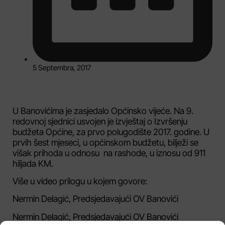
5 Septembra, 2017
U Banovićima je zasjedalo Općinsko vijeće. Na 9.
redovnoj sjednici usvojen je izvještaj o Izvršenju
budžeta Općine, za prvo polugodište 2017. godine. U
prvih šest mjeseci, u općinskom budžetu, bilježi se
višak prihoda u odnosu na rashode, u iznosu od 911
hiljada KM.
Više u video prilogu u kojem govore:
Nermin Delagić, Predsjedavajući OV Banovići
Nermin Delagić, Predsjedavajući OV Banovići