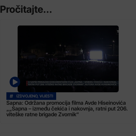
Pročitajte...
IZDVOJENO
,
VIJESTI
Sapna: Održana promocija filma Avde Hiseinovića
„„Sapna – između čekića i nakovnja, ratni put 206.
viteške ratne brigade Zvornik“