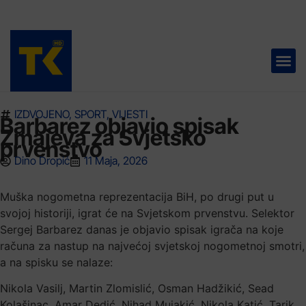
TELEVIZIJA 📺
IZDVOJENO
,
SPORT
,
VIJESTI
Barbarez objavio spisak
Zmajeva za Svjetsko
prvenstvo
Dino Dropić
11 Maja, 2026
Muška nogometna reprezentacija BiH, po drugi put u
svojoj historiji, igrat će na Svjetskom prvenstvu. Selektor
Sergej Barbarez danas je objavio spisak igrača na koje
računa za nastup na najvećoj svjetskoj nogometnoj smotri,
a na spisku se nalaze:
Nikola Vasilj, Martin Zlomislić, Osman Hadžikić, Sead
Kolašinac, Amar Dedić, Nihad Mujakić, Nikola Katić, Tarik