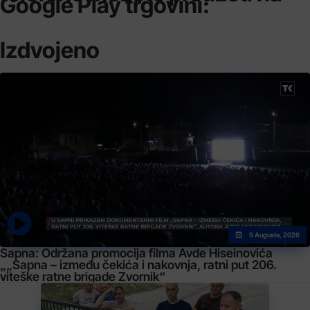
Google Play trgovini:
Izdvojeno
9 Augusta, 2026
Sapna: Održana promocija filma Avde Hiseinovića
„„Sapna – između čekića i nakovnja, ratni put 206.
viteške ratne brigade Zvornik“