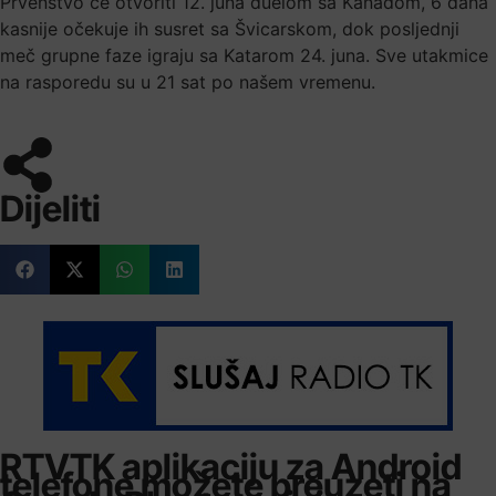
Prvenstvo će otvoriti 12. juna duelom sa Kanadom, 6 dana
kasnije očekuje ih susret sa Švicarskom, dok posljednji
meč grupne faze igraju sa Katarom 24. juna. Sve utakmice
na rasporedu su u 21 sat po našem vremenu.
Dijeliti
RTVTK aplikaciju za Android
telefone možete preuzeti na