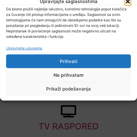
Upravljajte saglasnostima
Da bismo pružili najbolje iskustvo, koristimo tehnologije poput kolačića
za čuvanje i/ili pristup informacijama o uređaju. Saglasnost sa ovim
tehnologijama će nam omogućiti da obrađujemo podatke kao što su
9 Augusta, 2026
ponašanje pri pregledanju ili jedinstveni ID-ovi na ovoj veb lokaciji.
Vrijeme: Narednih dana do 40 stepeni
Nepristanak ili povlačenje saglasnosti može negativno uticati na
određene karakteristike i funkcije.
Upravljajte uslugama
Prihvati
Ne prihvatam
Prikaži podešavanja
8 Augusta, 2026
Na području Kladnja izgorjelo oko osam hektara šume
TV RASPORED