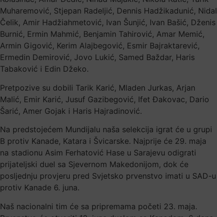
Muharemović, Stjepan Radeljić, Dennis Hadžikadunić, Nidal
Čelik, Amir Hadžiahmetović, Ivan Šunjić, Ivan Bašić, Dženis
Burnić, Ermin Mahmić, Benjamin Tahirović, Amar Memić,
Armin Gigović, Kerim Alajbegović, Esmir Bajraktarević,
Ermedin Demirović, Jovo Lukić, Samed Baždar, Haris
Tabaković i Edin Džeko.
Pretpozive su dobili Tarik Karić, Mladen Jurkas, Arjan
Malić, Emir Karić, Jusuf Gazibegović, Ifet Đakovac, Dario
Šarić, Amer Gojak i Haris Hajradinović.
Na predstojećem Mundijalu naša selekcija igrat će u grupi
B protiv Kanade, Katara i Švicarske. Najprije će 29. maja
na stadionu Asim Ferhatović Hase u Sarajevu odigrati
prijateljski duel sa Sjevernom Makedonijom, dok će
posljednju provjeru pred Svjetsko prvenstvo imati u SAD-u
protiv Kanade 6. juna.
Naš nacionalni tim će sa pripremama početi 23. maja.