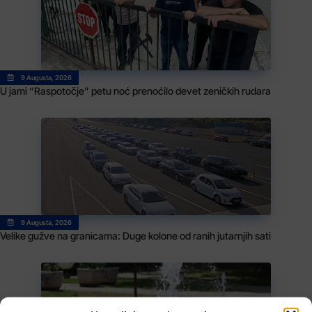
9 Augusta, 2026
U jami “Raspotočje” petu noć prenoćilo devet zeničkih rudara
9 Augusta, 2026
Velike gužve na granicama: Duge kolone od ranih jutarnjih sati