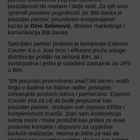
pouzdanosti da nastave i dalje rasti. Za njih smo
spremili posebne pogodnosti, jer BBI banka je
pouzdan partner, pouzdanim kompanijama“,
kazao je
Dino Selimović
, direktor marketinga i
komunikacija BBI banke.
Specijalni partner projekta je kompanija Express
Courier d.o.o. koja brzo i efikasno pruža usluge
distribucije pošiljki na teritoriji BiH, ali i
inostranstva i jedini je ovlašteni zastupnik za UPS
u BiH.
”Biti pouzdan prvenstveno znači biti iskren, voditi
brigu o ljudima sa kojima radite, poslujete,
ostvarujete poslovni odnos i partnerstvo. Express
Courier ima za cilj da bude prepoznat kao
pouzdan partner, dostojan svih izazova tržišta i
kompleksnosti branše. Zato nam konferencija
svima može i treba poslužiti kao prilika za nove
poslovne kontakte i dogovore za uspješne
buduće realizacije. Veoma je bitno za nas da