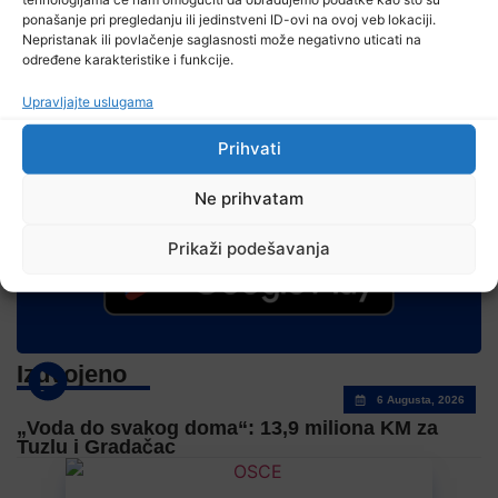
ponašanje pri pregledanju ili jedinstveni ID-ovi na ovoj veb lokaciji.
Nepristanak ili povlačenje saglasnosti može negativno uticati na
određene karakteristike i funkcije.
Upravljajte uslugama
Prihvati
RTVTK aplikaciju za Android telefone možete preuzeti
Ne prihvatam
na Google Play trgovini:
Prikaži podešavanja
Izdvojeno
6 Augusta, 2026
„Voda do svakog doma“: 13,9 miliona KM za
Tuzlu i Gradačac