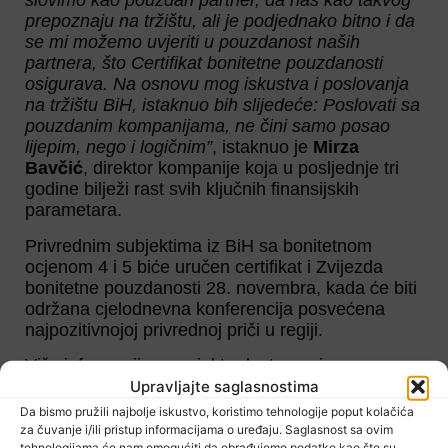
slovimo kao pouzdan partner, da nas kao takvog
prepoznaju na tržištu, ali je podjednako bitno i da
se mi možemo uvjeriti u pouzdanost naših
partnera, što Certifikat bonitetne pouzdanosti
osigurava. Na osnovu mog iskustva i poslovanja
na tržištu BiH, istaknuo bih slijedeće: Poslovati sa
pouzdanim kompanijama, ne čini samo posao
lijepim, nego i logičnim”
, istaknuo je
Mirza
Bavčić
, direktor kompanije koja u posljednje tri
godine bilježi rast svih ključnih finansijskih
parametara.
Privrednim subjektima iz BiH sa bonitetnom
ocjenom 4 i 5 biće uručen certifikat i Zvijezda
bonitetne pouzdanosti 28. novembra, kada će biti
održana cjelodnevna konferencija posvećena
najpozitivnojoj privrednoj priči u regiji.
Više informacija o projektu dostupno je na
www.pouzdanost.ba
Upravljajte saglasnostima
Da bismo pružili najbolje iskustvo, koristimo tehnologije poput kolačića
za čuvanje i/ili pristup informacijama o uređaju. Saglasnost sa ovim
Dijeliti
tehnologijama će nam omogućiti da obrađujemo podatke kao što su