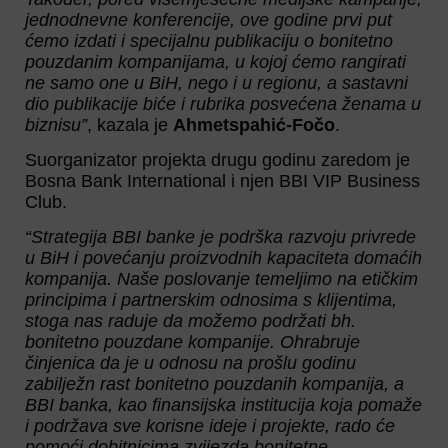
jednodnevne konferencije, ove godine prvi put
ćemo izdati i specijalnu publikaciju o bonitetno
pouzdanim kompanijama, u kojoj ćemo rangirati
ne samo one u BiH, nego i u regionu, a sastavni
dio publikacije biće i rubrika posvećena ženama u
biznisu”
, kazala je
Ahmetspahić-Fočo
.
Suorganizator projekta drugu godinu zaredom je
Bosna Bank International i njen BBI VIP Business
Club.
“Strategija BBI banke je podrška razvoju privrede
u BiH i povećanju proizvodnih kapaciteta domaćih
kompanija. Naše poslovanje temeljimo na etičkim
principima i partnerskim odnosima s klijentima,
stoga nas raduje da možemo podržati bh.
bonitetno pouzdane kompanije. Ohrabruje
činjenica da je u odnosu na prošlu godinu
zabilježn rast bonitetno pouzdanih kompanija, a
BBI banka, kao finansijska institucija koja pomaže
i podržava sve korisne ideje i projekte, rado će
pomoći dobitnicima zvijezda bonitetne