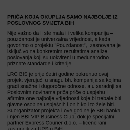
PRIČA KOJA OKUPLJA SAMO NAJBOLJE IZ
POSLOVNOG SVIJETA BIH
Nije važno da li ste mala ili velika kompanija –
pouzdanost je univerzalna vrijednost, a kada
govorimo o projektu ”Pouzdanost”, zasnovana je
isključivo na konkretnim rezultatima analize
poslovanja koji su uokvireni u međunarodno
priznate standarde i kriterije.
LRC BIS je prije četiri godine pokrenuo ovaj
projekt vjerujući u snagu bh. kompanija sa kojima
gradi snažne i dugoročne odnose, a u saradnji sa
Poslovnim novinama priča priče o uspjehu i
afirmira one najbolje vrijednosti koje bi trebale biti
glavne osobine uspješnih i onih koji to žele biti.
Suorganizator projekta i ove godine je BBI banka
i njen BBI VIP Business Club, dok je specijalni
partner Express Courier d.o.o. – licencirani
zastupnik za UPS u BiH.