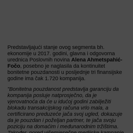
Predstavljajući stanje ovog segmenta bh.
ekonomije u 2017. godini, glavna i odgovorna
urednica Poslovnih novina
Alena Ahmetspahić-
Fočo
, posebno je naglasila da kontinuitet
bonitetne pouzdanosti u posljednje tri finansijske
godine ima čak 1.720 kompanija.
”Bonitetna pouzdanost predstavlja garanciju da
kompanija posluje natprosječno, da je
vjerovatnoća da će u idućoj godini zabilježiti
blokadu transakcijskog računa vrlo mala, a
certificirano preduzeće jača svoj ugled, dokazuje
da je pouzdan i poželjan partner, te jača svoju
poziciju na domaćim i međunarodnim tržištima
.
Također, pored višemjesečne medijske kampanje,