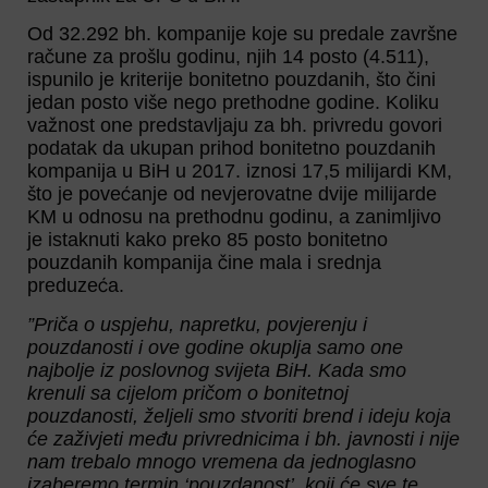
Od 32.292 bh. kompanije koje su predale završne
račune za prošlu godinu, njih 14 posto (4.511),
ispunilo je kriterije bonitetno pouzdanih, što čini
jedan posto više nego prethodne godine. Koliku
važnost one predstavljaju za bh. privredu govori
podatak da ukupan prihod bonitetno pouzdanih
kompanija u BiH u 2017. iznosi 17,5 milijardi KM,
što je povećanje od nevjerovatne dvije milijarde
KM u odnosu na prethodnu godinu, a zanimljivo
je istaknuti kako preko 85 posto bonitetno
pouzdanih kompanija čine mala i srednja
preduzeća.
”Priča o uspjehu, napretku, povjerenju i
pouzdanosti i ove godine okuplja samo one
najbolje iz poslovnog svijeta BiH. Kada smo
krenuli sa cijelom pričom o bonitetnoj
pouzdanosti, željeli smo stvoriti brend i ideju koja
će zaživjeti među privrednicima i bh. javnosti i nije
nam trebalo mnogo vremena da jednoglasno
izaberemo termin ‘pouzdanost’, koji će sve te