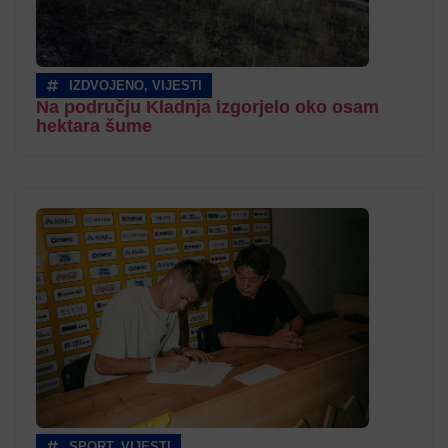
IZDVOJENO
,
VIJESTI
Na području Kladnja izgorjelo oko osam
hektara šume
SPORT
,
VIJESTI