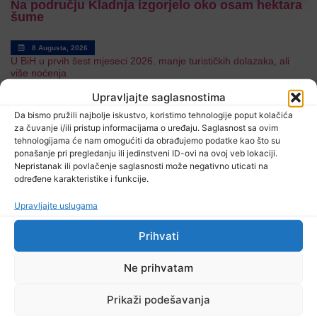
Na području Kladnja izgorjelo oko osam hektara
šume
8 Augusta, 2026
U BiH u prvih šest mjeseci 2026. manje turističkih dolazaka, ali
više noćenja
Upravljajte saglasnostima
Da bismo pružili najbolje iskustvo, koristimo tehnologije poput kolačića
8 Augusta, 2026
za čuvanje i/ili pristup informacijama o uređaju. Saglasnost sa ovim
BIHAMK: Pojačana frekvencija vozila
tehnologijama će nam omogućiti da obrađujemo podatke kao što su
ponašanje pri pregledanju ili jedinstveni ID-ovi na ovoj veb lokaciji.
Nepristanak ili povlačenje saglasnosti može negativno uticati na
određene karakteristike i funkcije.
8 Augusta, 2026
Danas promjenjljivo i nestabilno vrijeme
Upravljajte uslugama
Prihvati
7 Augusta, 2026
Ne prihvatam
U Kalesiji u toku rekonstrukcija puteva
Prikaži podešavanja