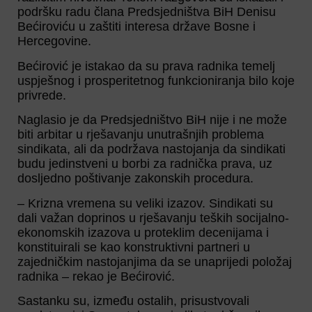
podršku radu člana Predsjedništva BiH Denisu
Bećiroviću u zaštiti interesa države Bosne i
Hercegovine.
Bećirović je istakao da su prava radnika temelj
uspješnog i prosperitetnog funkcioniranja bilo koje
privrede.
Naglasio je da Predsjedništvo BiH nije i ne može
biti arbitar u rješavanju unutrašnjih problema
sindikata, ali da podržava nastojanja da sindikati
budu jedinstveni u borbi za radnička prava, uz
dosljedno poštivanje zakonskih procedura.
– Krizna vremena su veliki izazov. Sindikati su
dali važan doprinos u rješavanju teških socijalno-
ekonomskih izazova u proteklim decenijama i
konstituirali se kao konstruktivni partneri u
zajedničkim nastojanjima da se unaprijedi položaj
radnika – rekao je Bećirović.
Sastanku su, između ostalih, prisustvovali