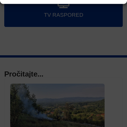
TV RASPORED
Pročitajte...