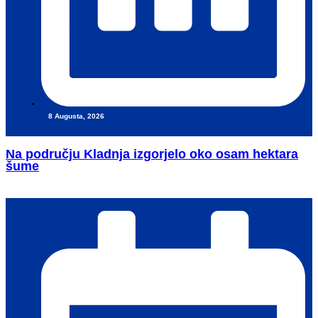
8 Augusta, 2026
Na području Kladnja izgorjelo oko osam hektara
šume