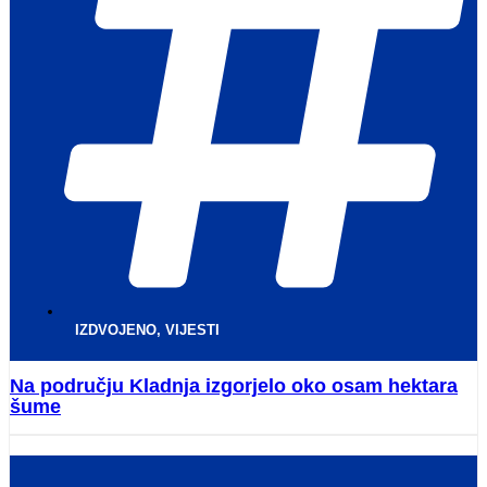
IZDVOJENO
,
VIJESTI
Na području Kladnja izgorjelo oko osam hektara
šume