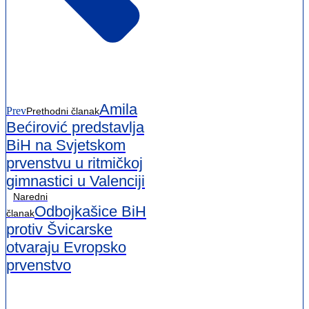
Amila
Prev
Prethodni članak
Bećirović predstavlja
BiH na Svjetskom
prvenstvu u ritmičkoj
gimnastici u Valenciji
Naredni
Odbojkašice BiH
članak
protiv Švicarske
otvaraju Evropsko
prvenstvo