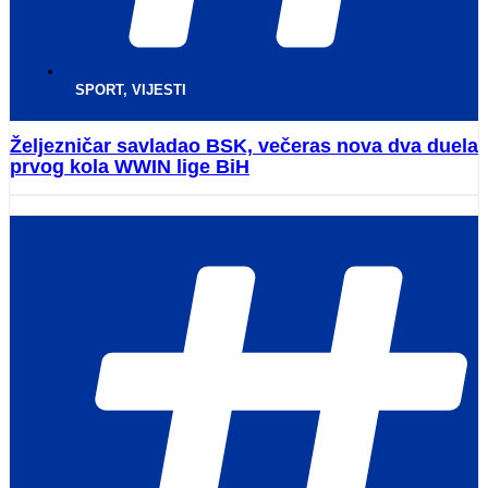
SPORT
,
VIJESTI
Željezničar savladao BSK, večeras nova dva duela
prvog kola WWIN lige BiH