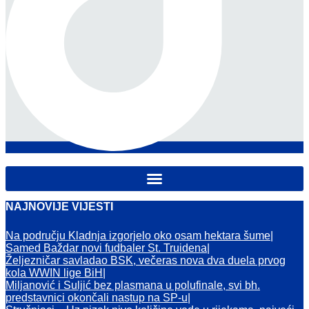
NAJNOVIJE VIJESTI
Na području Kladnja izgorjelo oko osam hektara šume
Samed Baždar novi fudbaler St. Truidena
Željezničar savladao BSK, večeras nova dva duela prvog
kola WWIN lige BiH
Miljanović i Suljić bez plasmana u polufinale, svi bh.
predstavnici okončali nastup na SP-u