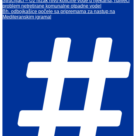
Stručnjaci – Uz nizak nivo količine vode u rijekama, najveći
problem netretirane komunalne otpadne vode
Bh. odbojkašice počele sa pripremama za nastup na
Mediteranskim igrama