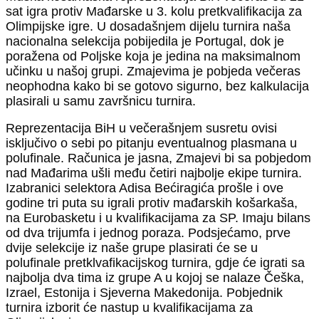
sat igra protiv Mađarske u 3. kolu pretkvalifikacija za
Olimpijske igre. U dosadašnjem dijelu turnira naša
nacionalna selekcija pobijedila je Portugal, dok je
poražena od Poljske koja je jedina na maksimalnom
učinku u našoj grupi. Zmajevima je pobjeda večeras
neophodna kako bi se gotovo sigurno, bez kalkulacija
plasirali u samu završnicu turnira.
Reprezentacija BiH u večerašnjem susretu ovisi
isključivo o sebi po pitanju eventualnog plasmana u
polufinale. Računica je jasna, Zmajevi bi sa pobjedom
nad Mađarima ušli među četiri najbolje ekipe turnira.
Izabranici selektora Adisa Bećiragića prošle i ove
godine tri puta su igrali protiv mađarskih košarkaša,
na Eurobasketu i u kvalifikacijama za SP. Imaju bilans
od dva trijumfa i jednog poraza. Podsjećamo, prve
dvije selekcije iz naše grupe plasirati će se u
polufinale pretklvafikacijskog turnira, gdje će igrati sa
najbolja dva tima iz grupe A u kojoj se nalaze Češka,
Izrael, Estonija i Sjeverna Makedonija. Pobjednik
turnira izborit će nastup u kvalifikacijama za