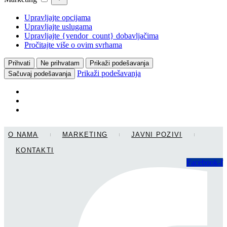
Upravljajte opcijama
Upravljajte uslugama
Upravljajte {vendor_count} dobavljačima
Pročitajte više o ovim svrhama
Prihvati
Ne prihvatam
Prikaži podešavanja
Prikaži podešavanja
Sačuvaj podešavanja
Skip
O NAMA
MARKETING
JAVNI POZIVI
to
content
KONTAKTI
Facebook-f