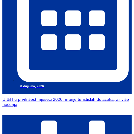
8 Augusta, 2026
U BiH u prvih šest mjeseci 2026. manje turističkih dolazaka, ali više
noćenja