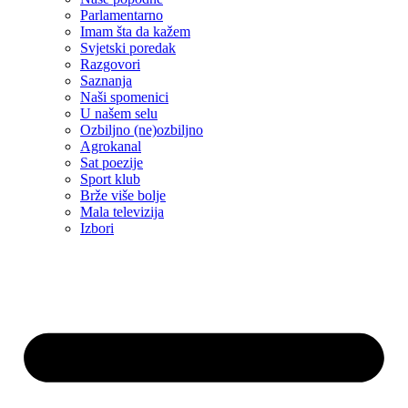
Parlamentarno
Imam šta da kažem
Svjetski poredak
Razgovori
Saznanja
Naši spomenici
U našem selu
Ozbiljno (ne)ozbiljno
Agrokanal
Sat poezije
Sport klub
Brže više bolje
Mala televizija
Izbori