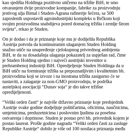
kao sjedišta Holdinga pozitivno utičemo na tržište BiH, te smo
otvaranjem dvije proizvodne kompanije, fabrike za proizvodnju
jestivog ulja Bimal i Studen-Agrana rafinerije šećera, sa 500
zaposlenih uspostavili agroindustrijski kompleks u Brčkom koji
svojim proizvodima snabdijeva pored domaćeg tržišta i zemlje širom
svijeta“, rekao je Studen.
On je dodao i da je priznanje koje mu je dodijelila Republika
Austrija potvrda da kontinuiranim ulaganjem Studen Holding
snažno utiče na unapređenje cjelokupnog privrednog ambijenta
BiH, te da su dosadašnja ulaganja pokazatelj za uspješan rad, čime
je Studen Holding ujedno i najveći austrijski investitor u
prehrambenoj industriji BiH. Opredjeljenje Studen Holdinga da u
BiH utiče na formiranje tržišta sa prepoznatljivim i kvalitetnim bh.
proizvodima koji se izvoze i na inostrana tržišta zasigurno će se
nastaviti, a zalaganje za non-GMO proizvodnju, te podrška
austrijskoj asocijaciji “Dunav soja“ je dio takve tržišne
opredijeljenosti.
“Veliki orden časti“ je najviše državno priznanje koje predsjednik
Austrije svake godine dodjeljuje političarima, oficirima, naučnicima,
umjetnicima, preduzetnicima i poslovnim ljudima za posebna
ostvarenja i doprinose. Studen je postao prvi bh. privrednik kojem je
postao laureat. Prošle godine nagradu “Veliki orden časti za zasluge
Republike Austrije“ dobilo je više od 100 nosilaca priznanja među