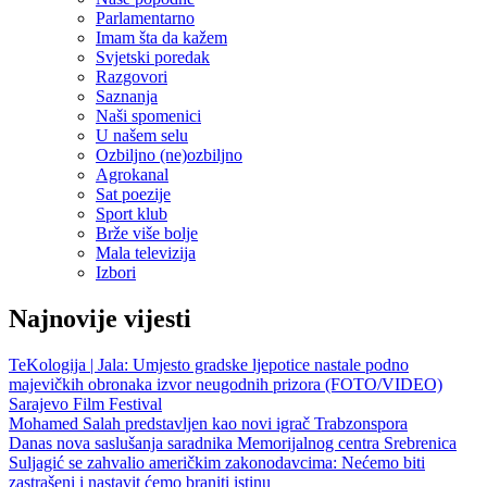
Parlamentarno
Imam šta da kažem
Svjetski poredak
Razgovori
Saznanja
Naši spomenici
U našem selu
Ozbiljno (ne)ozbiljno
Agrokanal
Sat poezije
Sport klub
Brže više bolje
Mala televizija
Izbori
Najnovije vijesti
TeKologija | Jala: Umjesto gradske ljepotice nastale podno
majevičkih obronaka izvor neugodnih prizora (FOTO/VIDEO)
Sarajevo Film Festival
Mohamed Salah predstavljen kao novi igrač Trabzonspora
Danas nova saslušanja saradnika Memorijalnog centra Srebrenica
Suljagić se zahvalio američkim zakonodavcima: Nećemo biti
zastrašeni i nastavit ćemo braniti istinu