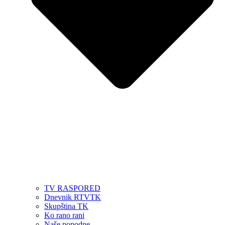
TV RASPORED
Dnevnik RTVTK
Skupština TK
Ko rano rani
Naše popodne