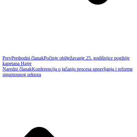
Prev
Prethodni članak
Počinje obilježavanje 25. godišnjice pogibije
kapetana Hajre
Naredni članak
Konferencija o jačanju procesa upravljanja i reforme
sigurnosnog sektora