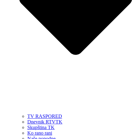
TV RASPORED
Dnevnik RTVTK
Skupština TK
Ko rano rani
Naše popodne