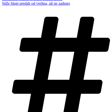
Stiže blagi predah od vrelina, ali ne zadugo