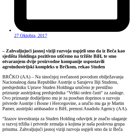
27 Oktobra, 2017
– Zahvaljujući jasnoj viziji razvoja uspjeli smo da iz Beča kao
sjedišta Holdinga pozitivno utičemo na tržište BiH, te smo
otvaranjem dvije proizvodne kompanije uspostavili
agroindustrijski kompleks u Brčkom, rekao Studen
BRČKO (AA) – Na sinoćnjoj svečanosti povodom obilježavanja
Nacionalnog dana Republike Austrije u Sarajevu Iliji Studenu,
predsjedniku Uprave Studen Holdinga uručeno je prestižno
priznanje austrijskog predsjednika “Veliki orden časti“ za zasluge.
Ovo priznanje dodijeljeno mu je za poseban doprinos u razvoju
privrede Austrije i Bosne i Hercegovine, a uručio mu ga je Martin
Pamer, austrijski ambasador u BiH, prenosi Anadolu Agency (AA).
“Izazov investiranja za Studen Holding oduvijek je značio ulaganje
u razvoj tržišta i privrede zemalja u kojima je naša poslovna grupa
prisutna. Zahvaljujući jasnoj viziji razvoja uspjeli smo da iz Beča