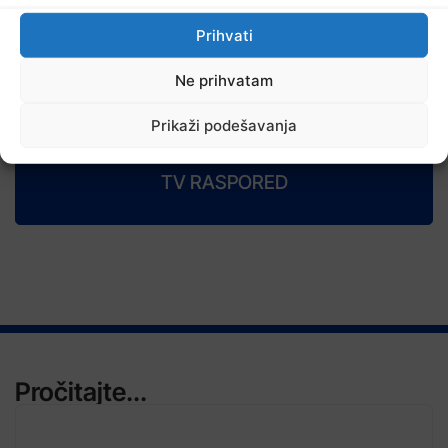
Prihvati
6 Augusta, 2026
Danas u BiH sunčano i vruće, temperature od 34 do 41 stepen
Ne prihvatam
Prikaži podešavanja
TV RASPORED
Pročitajte...