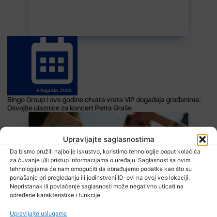
6 Augusta, 2026
Bingo Group i ove godine otvara vrata VIP događaja građanima:
Osvojite ulaznice za koncert Petra Graše
Upravljajte saglasnostima
Da bismo pružili najbolje iskustvo, koristimo tehnologije poput kolačića
za čuvanje i/ili pristup informacijama o uređaju. Saglasnost sa ovim
tehnologijama će nam omogućiti da obrađujemo podatke kao što su
ponašanje pri pregledanju ili jedinstveni ID-ovi na ovoj veb lokaciji.
Nepristanak ili povlačenje saglasnosti može negativno uticati na
određene karakteristike i funkcije.
Upravljajte uslugama