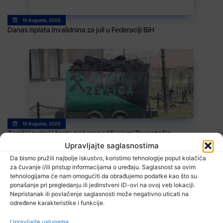
10 Augusta, 2026
Danas isplata invalidnina za juli u Federaciji BiH
10 Augusta, 2026
Zenički rudari i šestu noć prenoćili u jami Raspotočje
Upravljajte saglasnostima
Da bismo pružili najbolje iskustvo, koristimo tehnologije poput kolačića
za čuvanje i/ili pristup informacijama o uređaju. Saglasnost sa ovim
tehnologijama će nam omogućiti da obrađujemo podatke kao što su
ponašanje pri pregledanju ili jedinstveni ID-ovi na ovoj veb lokaciji.
TV RASPORED
Nepristanak ili povlačenje saglasnosti može negativno uticati na
određene karakteristike i funkcije.
Upravljajte uslugama