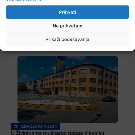
Prihvati
Ne prihvatam
Prikaži podešavanja
Pročitajte...
IZDVOJENO
,
VIJESTI
U Živinicama muškarac napao djevojku