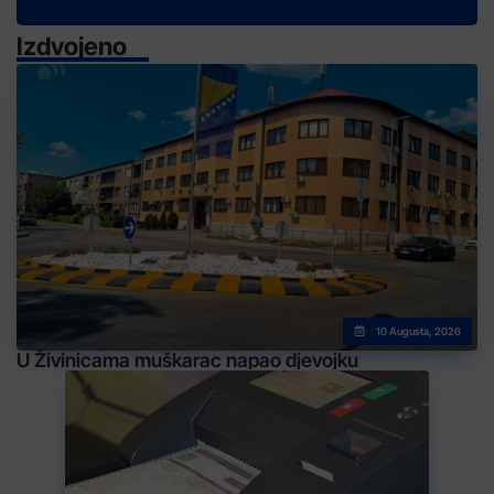
Izdvojeno
10 Augusta, 2026
U Živinicama muškarac napao djevojku