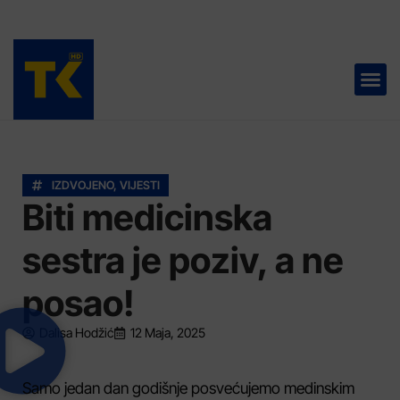
TELEVIZIJA 📺
IZDVOJENO
,
VIJESTI
Biti medicinska
sestra je poziv, a ne
posao!
Dalisa Hodžić
12 Maja, 2025
Samo jedan dan godišnje posvećujemo medinskim