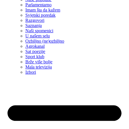
Parlamentarno
Imam šta da kažem
Svjetski poredak
Razgovori
Saznanja
Naši spomenici
U našem selu
Ozbiljno (ne)ozbiljno
Agrokanal
Sat poezije
Sport klub
Brže više bolje
Mala televizija
Izbori