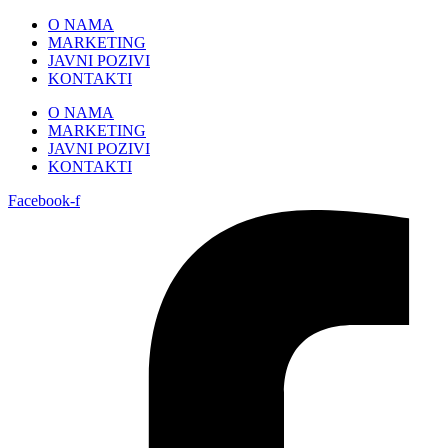
Skip
O NAMA
to
MARKETING
content
JAVNI POZIVI
KONTAKTI
O NAMA
MARKETING
JAVNI POZIVI
KONTAKTI
Facebook-f