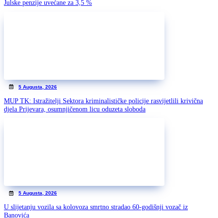
Julske penzije uvećane za 3,5 %
5 Augusta, 2026
MUP TK: Istražitelji Sektora kriminalističke policije rasvijetlili krivična
djela Prijevara, osumnjičenom licu oduzeta sloboda
5 Augusta, 2026
U slijetanju vozila sa kolovoza smrtno stradao 60-godišnji vozač iz
Banovića