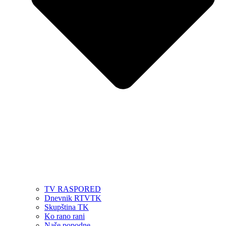
TV RASPORED
Dnevnik RTVTK
Skupština TK
Ko rano rani
Naše popodne