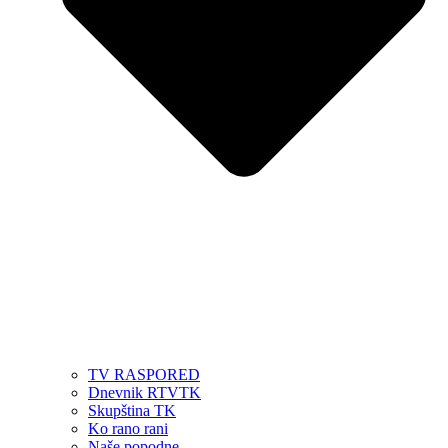
TV RASPORED
Dnevnik RTVTK
Skupština TK
Ko rano rani
Naše popodne