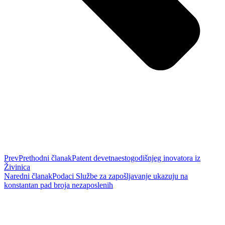
Prev
Prethodni članak
Patent devetnaestogodišnjeg inovatora iz
Živinica
Naredni članak
Podaci Službe za zapošljavanje ukazuju na
konstantan pad broja nezaposlenih