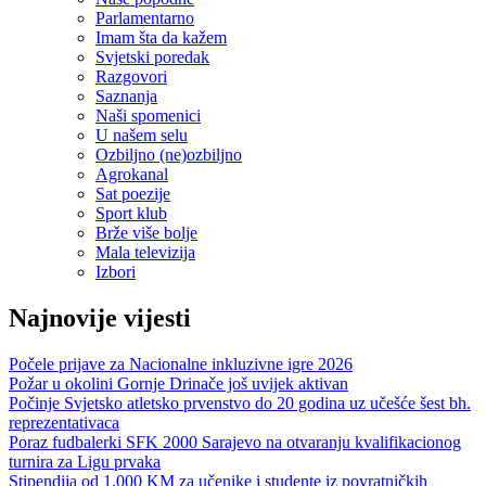
Parlamentarno
Imam šta da kažem
Svjetski poredak
Razgovori
Saznanja
Naši spomenici
U našem selu
Ozbiljno (ne)ozbiljno
Agrokanal
Sat poezije
Sport klub
Brže više bolje
Mala televizija
Izbori
Najnovije vijesti
Počele prijave za Nacionalne inkluzivne igre 2026
Požar u okolini Gornje Drinače još uvijek aktivan
Počinje Svjetsko atletsko prvenstvo do 20 godina uz učešće šest bh.
reprezentativaca
Poraz fudbalerki SFK 2000 Sarajevo na otvaranju kvalifikacionog
turnira za Ligu prvaka
Stipendija od 1.000 KM za učenike i studente iz povratničkih