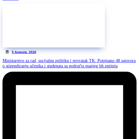
5 Augusta, 2026
Ministarstvo za rad, socijalnu politiku i povratak TK: Potpisano 48 ugovora
o stipendiranju učenika i studenata sa područja manjeg bh.entiteta