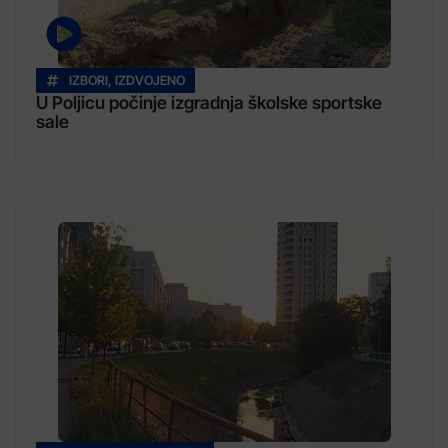
IZBORI
,
IZDVOJENO
U Poljicu počinje izgradnja školske sportske
sale