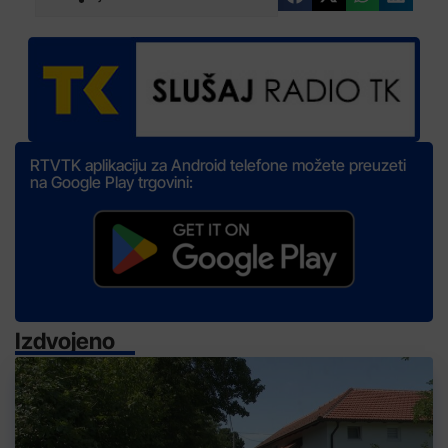
RTVTK aplikaciju za Android telefone možete preuzeti
na Google Play trgovini:
Izdvojeno