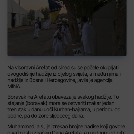
Na visoravni Arefat od sinoć su se počele okupljati
ovogodišnje hadžije iz cijelog svijeta, a među njima i
hadžije iz Bosne i Hercegovine, javila je agencija
MINA.
Boravak na Arefatu obaveza je svakog hadžije. To
stajanje (boravak) mora se ostvariti makar jedan
trenutak u danu uoči Kurban-bajrama, u periodu od
podne, pa do zore sljedećeg dana.
Muhammed, a.s., je izrekao brojne hadise koji govore
o važnosti i značaju Dana Arefata, a u jednom od njih