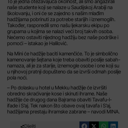
To je jedna otežavajuća okolnost, ali smo angažirali
naše studente koji se nalaze u Saudijskoj Arabiji na
školovanju, i oni će se zajedno s našim mlađim
hadžijama pobrinuti za potrebe starijih i iznemoglih.
Također, rasporedili smo našu ljekarsku ekipu po
grupama u kojima se nalazi veći broj takvih osoba.
Nećemo ostaviti nijednog hadžiju bez naše podrške i
pomoći – istakao je Halilović.
Na Mini će hadžije baciti kamenčiće. To je simbolično
kamenovanje šejtana koje treba obaviti poslije sabah-
namaza, ali je za starije, iznemogle osobe i one koji su
u njihovoj pratnji dopušteno da se izvrši odmah poslije
pola noći.
– Po dolasku u hotel u Mekku hadžije će izvršiti
obredno skraćivanje kose i skinuti ihrame. Naše
hadžije će drugog dana Bajrama obaviti Tavafu-l-
ifade i S’aj. Tek nakon što obave ovaj tavafa i S’aj,
hadžijama prestaju ihramske zabrane – navodi MINA.
Dijeliti