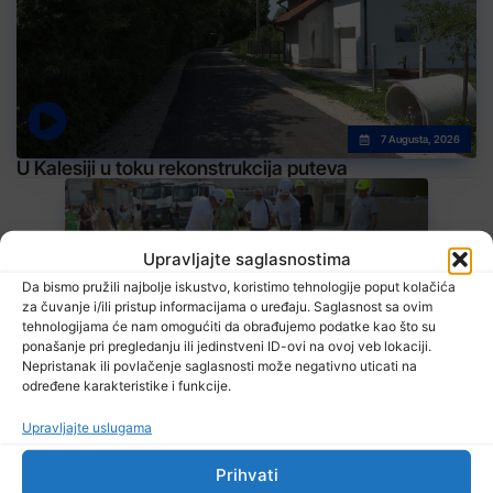
7 Augusta, 2026
U Kalesiji u toku rekonstrukcija puteva
Upravljajte saglasnostima
Da bismo pružili najbolje iskustvo, koristimo tehnologije poput kolačića
za čuvanje i/ili pristup informacijama o uređaju. Saglasnost sa ovim
tehnologijama će nam omogućiti da obrađujemo podatke kao što su
ponašanje pri pregledanju ili jedinstveni ID-ovi na ovoj veb lokaciji.
7 Augusta, 2026
U Poljicu počinje izgradnja školske sportske sale
Nepristanak ili povlačenje saglasnosti može negativno uticati na
određene karakteristike i funkcije.
Upravljajte uslugama
Prihvati