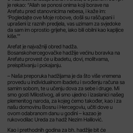
je rekao: “Allah se ponosi onima koji borave na
Arefatu pred stanovnicima nebesa, i kaže im:
‘Pogledajte ove Moje robove, došli su raščupani i
uprašeni iz raznih predjela, vas uzimam za svjedoke
da sam im oprostio grijehe, iako bili obilni kao kapljice
kiše.’”
Arefat je najvažniji obred hadža.
Bosanskohercegovačke hadžije većinu boravka na
Arefatu provest će u ibadetu, dovi, molitvama,
preispitivanju i pokajanju.
– Naša preporuka hadžijama je da što više vremena
provedu u individualnom ibadetu i svođenju računa sa
samim sobom, te u učenju dova za sebe i druge. Mi
smo gosti Milostivog, ali smo ujedno i izaslanici našeg
plemenitog naroda, za kojeg ćemo također, kao i za
našu domovinu Bosnu i Hercegoviu, učiti dove u
ovom odabranom danu u godini – kazao je
rukovodilac Ureda za hadž Nezim Halilović.
Kao i prethodnih godina za bh. hadžije bit će