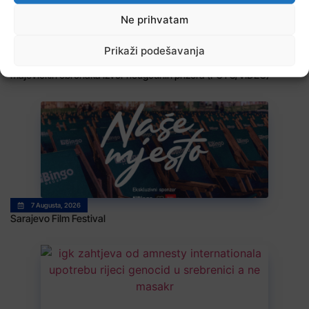
Ne prihvatam
Prikaži podešavanja
7 Augusta, 2026
TeKologija | Jala: Umjesto gradske ljepotice nastale podno
majevičkih obronaka izvor neugodnih prizora (FOTO/VIDEO)
7 Augusta, 2026
Sarajevo Film Festival