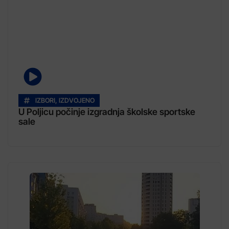
IZBORI
,
IZDVOJENO
U Poljicu počinje izgradnja školske sportske
sale