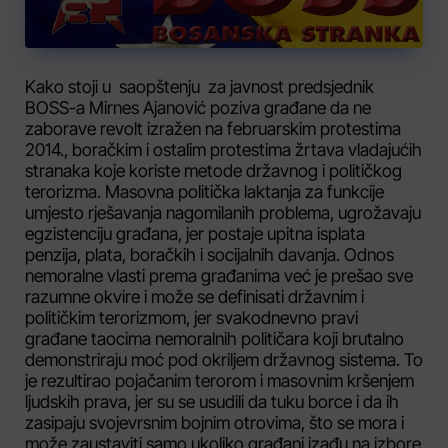
Kako stoji u saopštenju za javnost predsjednik
BOSS-a Mirnes Ajanović poziva građane da ne
zaborave revolt izražen na februarskim protestima
2014., boračkim i ostalim protestima žrtava vladajućih
stranaka koje koriste metode državnog i političkog
terorizma. Masovna politička laktanja za funkcije
umjesto rješavanja nagomilanih problema, ugrožavaju
egzistenciju građana, jer postaje upitna isplata
penzija, plata, boračkih i socijalnih davanja. Odnos
nemoralne vlasti prema građanima već je prešao sve
razumne okvire i može se definisati državnim i
političkim terorizmom, jer svakodnevno pravi
građane taocima nemoralnih političara koji brutalno
demonstriraju moć pod okriljem državnog sistema. To
je rezultirao pojačanim terorom i masovnim kršenjem
ljudskih prava, jer su se usudili da tuku borce i da ih
zasipaju svojevrsnim bojnim otrovima, što se mora i
može zaustaviti samo ukoliko građani izađu na izbore