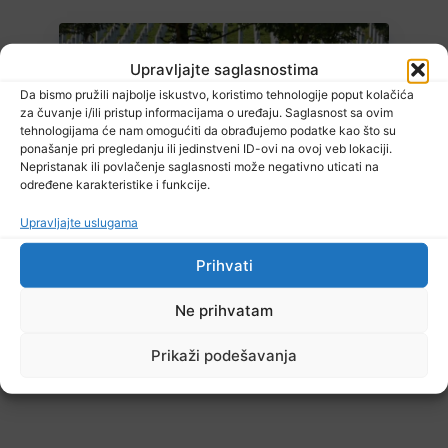
Upravljajte saglasnostima
Da bismo pružili najbolje iskustvo, koristimo tehnologije poput kolačića
za čuvanje i/ili pristup informacijama o uređaju. Saglasnost sa ovim
tehnologijama će nam omogućiti da obrađujemo podatke kao što su
ponašanje pri pregledanju ili jedinstveni ID-ovi na ovoj veb lokaciji.
Nepristanak ili povlačenje saglasnosti može negativno uticati na
7 Augusta, 2026
određene karakteristike i funkcije.
Danas nova saslušanja saradnika Memorijalnog centra Srebrenica
Upravljajte uslugama
Prihvati
Ne prihvatam
TV RASPORED
Prikaži podešavanja