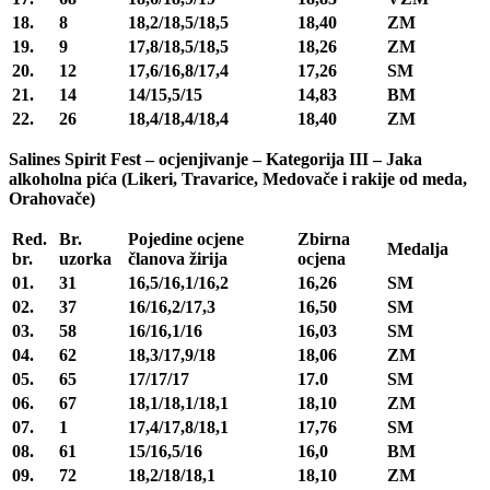
18.
8
18,2/18,5/18,5
18,40
ZM
19.
9
17,8/18,5/18,5
18,26
ZM
20.
12
17,6/16,8/17,4
17,26
SM
21.
14
14/15,5/15
14,83
BM
22.
26
18,4/18,4/18,4
18,40
ZM
Salines Spirit Fest – ocjenjivanje – Kategorija III – Jaka
alkoholna pića (Likeri, Travarice, Medovače i rakije od meda,
Orahovače)
Red.
Br.
Pojedine ocjene
Zbirna
Medalja
br.
uzorka
članova žirija
ocjena
01.
31
16,5/16,1/16,2
16,26
SM
02.
37
16/16,2/17,3
16,50
SM
03.
58
16/16,1/16
16,03
SM
04.
62
18,3/17,9/18
18,06
ZM
05.
65
17/17/17
17.0
SM
06.
67
18,1/18,1/18,1
18,10
ZM
07.
1
17,4/17,8/18,1
17,76
SM
08.
61
15/16,5/16
16,0
BM
09.
72
18,2/18/18,1
18,10
ZM