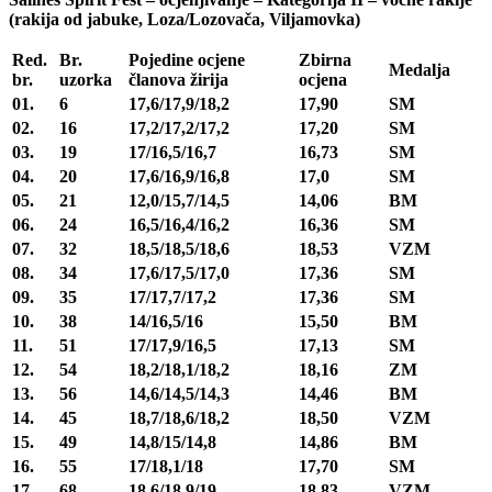
(rakija od jabuke, Loza/Lozovača, Viljamovka)
Red.
Br.
Pojedine ocjene
Zbirna
Medalja
br.
uzorka
članova žirija
ocjena
01.
6
17,6/17,9/18,2
17,90
SM
02.
16
17,2/17,2/17,2
17,20
SM
03.
19
17/16,5/16,7
16,73
SM
04.
20
17,6/16,9/16,8
17,0
SM
05.
21
12,0/15,7/14,5
14,06
BM
06.
24
16,5/16,4/16,2
16,36
SM
07.
32
18,5/18,5/18,6
18,53
VZM
08.
34
17,6/17,5/17,0
17,36
SM
09.
35
17/17,7/17,2
17,36
SM
10.
38
14/16,5/16
15,50
BM
11.
51
17/17,9/16,5
17,13
SM
12.
54
18,2/18,1/18,2
18,16
ZM
13.
56
14,6/14,5/14,3
14,46
BM
14.
45
18,7/18,6/18,2
18,50
VZM
15.
49
14,8/15/14,8
14,86
BM
16.
55
17/18,1/18
17,70
SM
17.
68
18,6/18,9/19
18,83
VZM