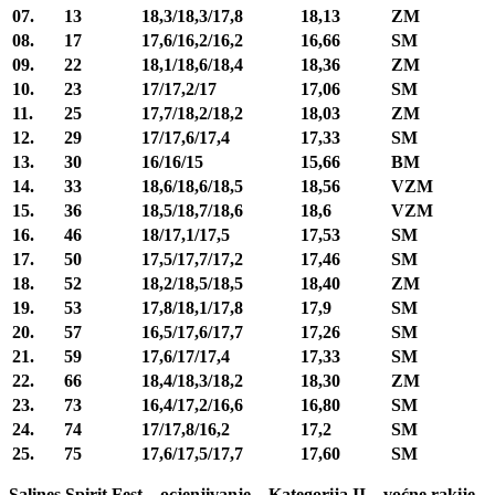
07.
13
18,3/18,3/17,8
18,13
ZM
08.
17
17,6/16,2/16,2
16,66
SM
09.
22
18,1/18,6/18,4
18,36
ZM
10.
23
17/17,2/17
17,06
SM
11.
25
17,7/18,2/18,2
18,03
ZM
12.
29
17/17,6/17,4
17,33
SM
13.
30
16/16/15
15,66
BM
14.
33
18,6/18,6/18,5
18,56
VZM
15.
36
18,5/18,7/18,6
18,6
VZM
16.
46
18/17,1/17,5
17,53
SM
17.
50
17,5/17,7/17,2
17,46
SM
18.
52
18,2/18,5/18,5
18,40
ZM
19.
53
17,8/18,1/17,8
17,9
SM
20.
57
16,5/17,6/17,7
17,26
SM
21.
59
17,6/17/17,4
17,33
SM
22.
66
18,4/18,3/18,2
18,30
ZM
23.
73
16,4/17,2/16,6
16,80
SM
24.
74
17/17,8/16,2
17,2
SM
25.
75
17,6/17,5/17,7
17,60
SM
Salines Spirit Fest – ocjenjivanje – Kategorija II – voćne rakije