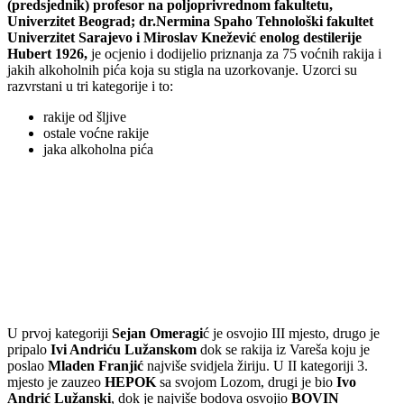
(predsjednik) profesor na poljoprivrednom fakultetu,
Univerzitet Beograd; dr.Nermina Spaho Tehnološki fakultet
Univerzitet Sarajevo i Miroslav Knežević enolog destilerije
Hubert 1926,
je ocjenio i dodijelio priznanja za 75 voćnih rakija i
jakih alkoholnih pića koja su stigla na uzorkovanje. Uzorci su
razvrstani u tri kategorije i to:
rakije od šljive
ostale voćne rakije
jaka alkoholna pića
U prvoj kategoriji
Sejan Omeragi
ć je osvojio III mjesto, drugo je
pripalo
Ivi Andriću Lužanskom
dok se rakija iz Vareša koju je
poslao
Mladen Franjić
najviše svidjela žiriju. U II kategoriji 3.
mjesto je zauzeo
HEPOK
sa svojom Lozom, drugi je bio
Ivo
Andrić Lužanski
, dok je najviše bodova osvojio
BOVIN