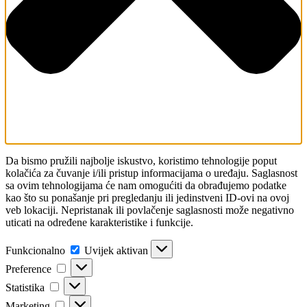
Da bismo pružili najbolje iskustvo, koristimo tehnologije poput
kolačića za čuvanje i/ili pristup informacijama o uređaju. Saglasnost
sa ovim tehnologijama će nam omogućiti da obrađujemo podatke
kao što su ponašanje pri pregledanju ili jedinstveni ID-ovi na ovoj
veb lokaciji. Nepristanak ili povlačenje saglasnosti može negativno
uticati na određene karakteristike i funkcije.
Funkcionalno
Uvijek aktivan
Preference
Statistika
Marketing