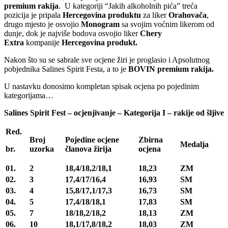
premium rakija
. U kategoriji “Jakih alkoholnih pića” treća
pozicija je pripala
Hercegovina produktu
za liker
Orahovača
,
drugo mjesto je osvojio
Monogram
sa svojim voćnim likerom od
dunje, dok je najviše bodova osvojio liker
Chery
Extra
kompanije
Hercegovina produkt.
Nakon što su se sabrale sve ocjene žiri je proglasio i Apsolutnog
pobjednika Salines Spirit Festa, a to je
BOVIN premium rakija.
U nastavku donosimo kompletan spisak ocjena po pojedinim
kategorijama…
Salines Spirit Fest – ocjenjivanje – Kategorija I – rakije od šljive
Red.
Broj
Pojedine ocjene
Zbirna
Medalja
br.
uzorka
članova žirija
ocjena
01.
2
18,4/18,2/18,1
18,23
ZM
02.
3
17,4/17/16,4
16,93
SM
03.
4
15,8/17,1/17,3
16,73
SM
04.
5
17,4/18/18,1
17,83
SM
05.
7
18/18,2/18,2
18,13
ZM
06.
10
18,1/17,8/18,2
18,03
ZM