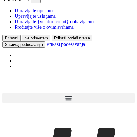
Upravljajte opcijama
Upravljajte uslugama
Upravljajte {vendor_count} dobavljačima
Pročitajte više o ovim svrhama
Prihvati
Ne prihvatam
Prikaži podešavanja
Prikaži podešavanja
Sačuvaj podešavanja