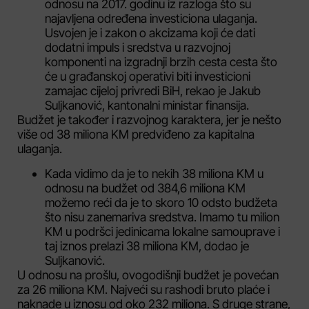
odnosu na 2017. godinu iz razloga što su
najavljena određena investiciona ulaganja.
Usvojen je i zakon o akcizama koji će dati
dodatni impuls i sredstva u razvojnoj
komponenti na izgradnji brzih cesta cesta što
će u građanskoj operativi biti investicioni
zamajac cijeloj privredi BiH, rekao je Jakub
Suljkanović, kantonalni ministar finansija.
Budžet je također i razvojnog karaktera, jer je nešto
više od 38 miliona KM predviđeno za kapitalna
ulaganja.
Kada vidimo da je to nekih 38 miliona KM u
odnosu na budžet od 384,6 miliona KM
možemo reći da je to skoro 10 odsto budžeta
što nisu zanemariva sredstva. Imamo tu milion
KM u podršci jedinicama lokalne samouprave i
taj iznos prelazi 38 miliona KM, dodao je
Suljkanović.
U odnosu na prošlu, ovogodišnji budžet je povećan
za 26 miliona KM. Najveći su rashodi bruto plaće i
naknade u iznosu od oko 232 miliona. S druge strane,