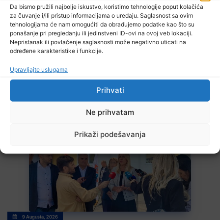
poljoprivrednim usjevima?
Da bismo pružili najbolje iskustvo, koristimo tehnologije poput kolačića
za čuvanje i/ili pristup informacijama o uređaju. Saglasnost sa ovim
tehnologijama će nam omogućiti da obrađujemo podatke kao što su
ponašanje pri pregledanju ili jedinstveni ID-ovi na ovoj veb lokaciji.
Nepristanak ili povlačenje saglasnosti može negativno uticati na
određene karakteristike i funkcije.
Upravljajte uslugama
Prihvati
9 Augusta, 2026
Sapna: Održana promocija filma Avde Hiseinovića „„Sapna –
Ne prihvatam
između čekića i nakovnja, ratni put 206. viteške ratne brigade
Zvornik“
Prikaži podešavanja
9 Augusta, 2026