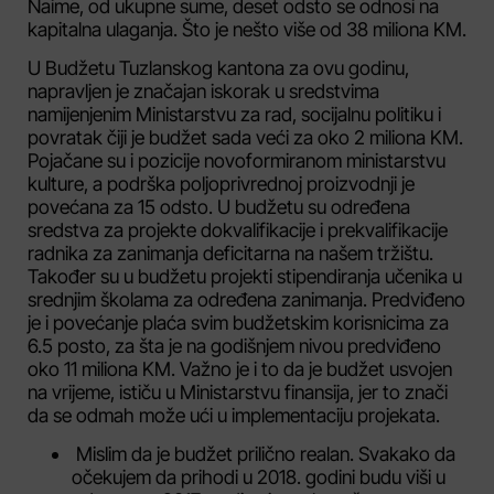
Naime, od ukupne sume, deset odsto se odnosi na
kapitalna ulaganja. Što je nešto više od 38 miliona KM.
U Budžetu Tuzlanskog kantona za ovu godinu,
napravljen je značajan iskorak u sredstvima
namijenjenim Ministarstvu za rad, socijalnu politiku i
povratak čiji je budžet sada veći za oko 2 miliona KM.
Pojačane su i pozicije novoformiranom ministarstvu
kulture, a podrška poljoprivrednoj proizvodnji je
povećana za 15 odsto. U budžetu su određena
sredstva za projekte dokvalifikacije i prekvalifikacije
radnika za zanimanja deficitarna na našem tržištu.
Također su u budžetu projekti stipendiranja učenika u
srednjim školama za određena zanimanja. Predviđeno
je i povećanje plaća svim budžetskim korisnicima za
6.5 posto, za šta je na godišnjem nivou predviđeno
oko 11 miliona KM. Važno je i to da je budžet usvojen
na vrijeme, ističu u Ministarstvu finansija, jer to znači
da se odmah može ući u implementaciju projekata.
Mislim da je budžet prilično realan. Svakako da
očekujem da prihodi u 2018. godini budu viši u