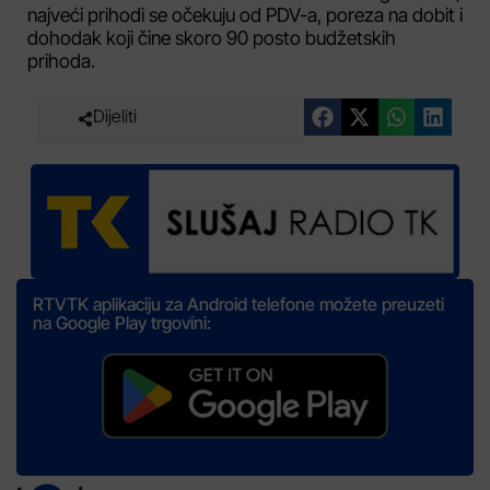
najveći prihodi se očekuju od PDV-a, poreza na dobit i
dohodak koji čine skoro 90 posto budžetskih
prihoda.
Dijeliti
RTVTK aplikaciju za Android telefone možete preuzeti
na Google Play trgovini: