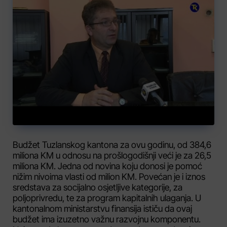
Budžet Tuzlanskog kantona za ovu godinu, od 384,6
miliona KM u odnosu na prošlogodišnji veći je za 26,5
miliona KM. Jedna od novina koju donosi je pomoć
nižim nivoima vlasti od milion KM. Povećan je i iznos
sredstava za socijalno osjetljive kategorije, za
poljoprivredu, te za program kapitalnih ulaganja. U
kantonalnom ministarstvu finansija ističu da ovaj
budžet ima izuzetno važnu razvojnu komponentu.