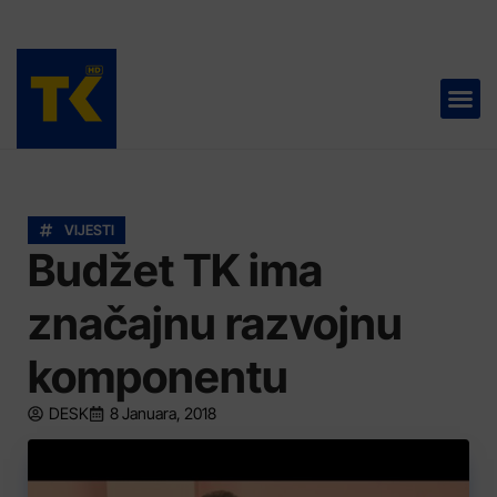
TELEVIZIJA 📺
VIJESTI
Budžet TK ima
značajnu razvojnu
komponentu
DESK
8 Januara, 2018