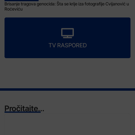
Brisanje tragova genocida: Šta se krije iza fotografije Cvijanović u
Roćeviću
TV RASPORED
Pročitajte...