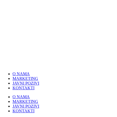
Skip
to
content
O NAMA
MARKETING
JAVNI POZIVI
KONTAKTI
O NAMA
MARKETING
JAVNI POZIVI
KONTAKTI