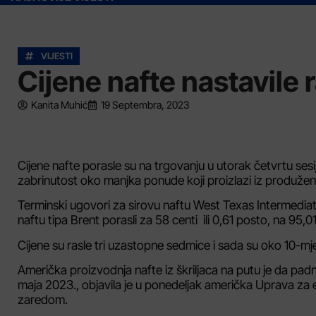
VIJESTI
Cijene nafte nastavile 
Kanita Muhić
19 Septembra, 2023
Cijene nafte porasle su na trgovanju u utorak četvrtu sesi
zabrinutost oko manjka ponude koji proizlazi iz produženo
Terminski ugovori za sirovu naftu West Texas Intermediate 
naftu tipa Brent porasli za 58 centi ili 0,61 posto, na 95,0
Cijene su rasle tri uzastopne sedmice i sada su oko 10-m
Američka proizvodnja nafte iz škriljaca na putu je da padn
maja 2023., objavila je u ponedeljak američka Uprava za 
zaredom.