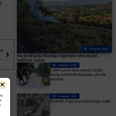
3
8 Augusta, 2026
AK
Na području Kladnja izgorjelo oko osam
ednicima i obrtnicima
hektara šume
8 Augusta, 2026
U BiH u prvih šest mjeseci 2026.
manje turističkih dolazaka, ali više
noćenja
ili
8 Augusta, 2026
ti
BIHAMK: Pojačana frekvencija vozila
a