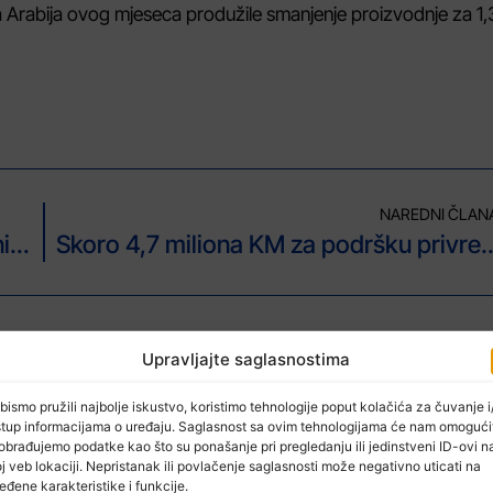
 Arabija ovog mjeseca produžile smanjenje proizvodnje za 1,
NAREDNI ČLAN
Belgijski grad Genk zatvara sve kladionice, navodeći rizik od siromaštva i mentalnih problema
Skoro 4,7 miliona KM za podršku privr
Upravljajte saglasnostima
bismo pružili najbolje iskustvo, koristimo tehnologije poput kolačića za čuvanje i/
stup informacijama o uređaju. Saglasnost sa ovim tehnologijama će nam omogući
obrađujemo podatke kao što su ponašanje pri pregledanju ili jedinstveni ID-ovi n
j veb lokaciji. Nepristanak ili povlačenje saglasnosti može negativno uticati na
eđene karakteristike i funkcije.