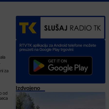
RTVTK aplikaciju za Android telefone možete
preuzeti na Google Play trgovini:
čala
.
ni za
Izdvojeno
vo od
eseca