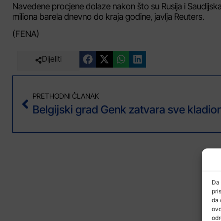
Navedene procjene dolaze nakon što su Rusija i Saudijska
miliona barela dnevno do kraja godine, javlja Reuters.
(FENA)
Dijeliti
PRETHODNI ČLANAK
Da 
pri
da 
ovo
odr