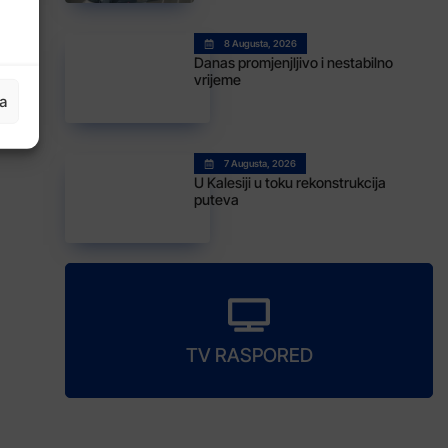
8 Augusta, 2026
Danas promjenjljivo i nestabilno
vrijeme
ja
7 Augusta, 2026
U Kalesiji u toku rekonstrukcija
puteva
TV RASPORED