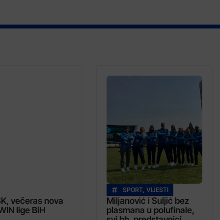
SPORT
,
VIJESTI
SK, večeras nova
Miljanović i Suljić bez
WIN lige BiH
plasmana u polufinale,
svi bh. predstavnici