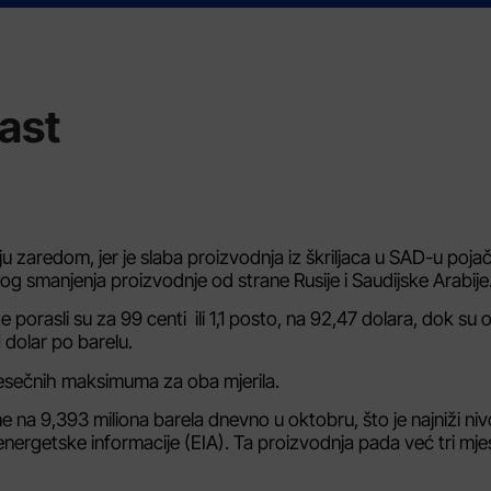
rast
ju zaredom, jer je slaba proizvodnja iz škriljaca u SAD-u poja
g smanjenja proizvodnje od strane Rusije i Saudijske Arabije
porasli su za 99 centi ili 1,1 posto, na 92,47 dolara, dok su o
1 dolar po barelu.
jesečnih maksimuma za oba mjerila.
e na 9,393 miliona barela dnevno u oktobru, što je najniži ni
energetske informacije (EIA). Ta proizvodnja pada već tri mj