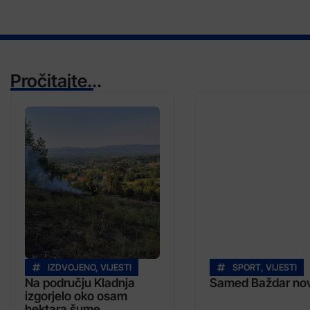
Pročitajte...
IZDVOJENO
,
VIJESTI
SPORT
,
VIJESTI
Na području Kladnja
Samed Baždar novi
izgorjelo oko osam
hektara šume