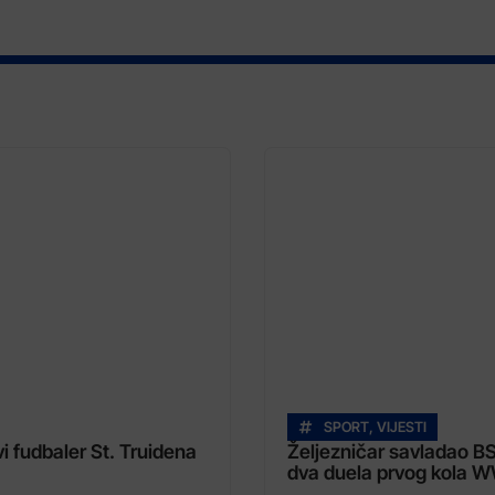
SPORT
,
VIJESTI
 fudbaler St. Truidena
Željezničar savladao B
dva duela prvog kola W