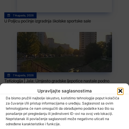
7 Augusta, 2026
U Poljicu počinje izgradnja školske sportske sale
7 Augusta, 2026
TeKologija | Jala: Umjesto gradske ljepotice nastale podno
majevičkih obronaka izvor neugodnih prizora (FOTO/VIDEO)
Upravljajte saglasnostima
Da bismo pružili najbolje iskustvo, koristimo tehnologije poput kolačića
za čuvanje i/ili pristup informacijama o uređaju. Saglasnost sa ovim
tehnologijama će nam omogućiti da obrađujemo podatke kao što su
ponašanje pri pregledanju ili jedinstveni ID-ovi na ovoj veb lokaciji.
Nepristanak ili povlačenje saglasnosti može negativno uticati na
određene karakteristike i funkcije.