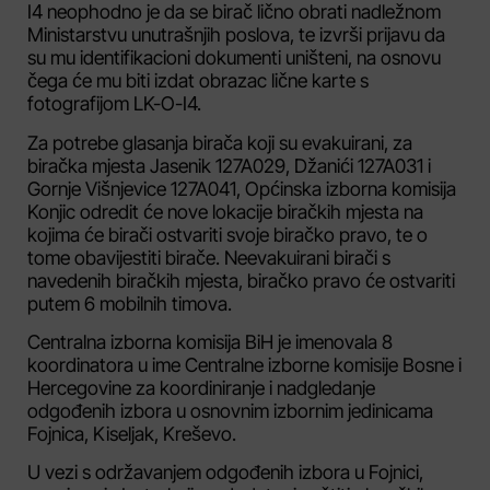
I4 neophodno je da se birač lično obrati nadležnom
Ministarstvu unutrašnjih poslova, te izvrši prijavu da
su mu identifikacioni dokumenti uništeni, na osnovu
čega će mu biti izdat obrazac lične karte s
fotografijom LK-O-I4.
Za potrebe glasanja birača koji su evakuirani, za
biračka mjesta Jasenik 127A029, Džanići 127A031 i
Gornje Višnjevice 127A041, Općinska izborna komisija
Konjic odredit će nove lokacije biračkih mjesta na
kojima će birači ostvariti svoje biračko pravo, te o
tome obavijestiti birače. Neevakuirani birači s
navedenih biračkih mjesta, biračko pravo će ostvariti
putem 6 mobilnih timova.
Centralna izborna komisija BiH je imenovala 8
koordinatora u ime Centralne izborne komisije Bosne i
Hercegovine za koordiniranje i nadgledanje
odgođenih izbora u osnovnim izbornim jedinicama
Fojnica, Kiseljak, Kreševo.
U vezi s održavanjem odgođenih izbora u Fojnici,