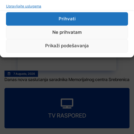
Upravljajte uslugama
7 Augusta, 2026
Sarajevo Film Festival
Prihvati
Ne prihvatam
Prikaži podešavanja
7 Augusta, 2026
Danas nova saslušanja saradnika Memorijalnog centra Srebrenica
TV RASPORED