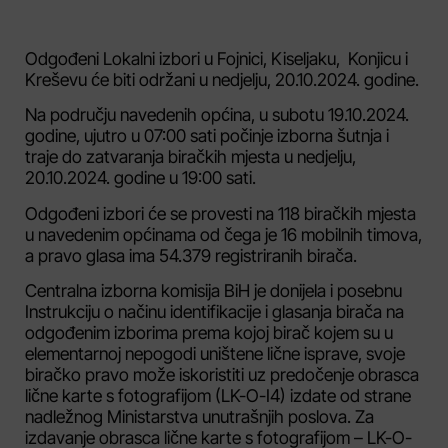
Odgođeni Lokalni izbori u Fojnici, Kiseljaku, Konjicu i
Kreševu će biti održani u nedjelju, 20.10.2024. godine.
Na području navedenih općina, u subotu 19.10.2024.
godine, ujutro u 07:00 sati počinje izborna šutnja i
traje do zatvaranja biračkih mjesta u nedjelju,
20.10.2024. godine u 19:00 sati.
Odgođeni izbori će se provesti na 118 biračkih mjesta
u navedenim općinama od čega je 16 mobilnih timova,
a pravo glasa ima 54.379 registriranih birača.
Centralna izborna komisija BiH je donijela i posebnu
Instrukciju o načinu identifikacije i glasanja birača na
odgođenim izborima prema kojoj birač kojem su u
elementarnoj nepogodi uništene lične isprave, svoje
biračko pravo može iskoristiti uz predočenje obrasca
lične karte s fotografijom (LK-O-I4) izdate od strane
nadležnog Ministarstva unutrašnjih poslova. Za
izdavanje obrasca lične karte s fotografijom – LK-O-