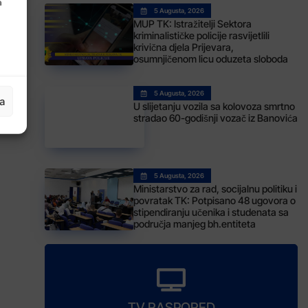
a
5 Augusta, 2026
MUP TK: Istražitelji Sektora
kriminalističke policije rasvijetlili
krivična djela Prijevara,
osumnjičenom licu oduzeta sloboda
5 Augusta, 2026
ja
U slijetanju vozila sa kolovoza smrtno
stradao 60-godišnji vozač iz Banovića
5 Augusta, 2026
Ministarstvo za rad, socijalnu politiku i
povratak TK: Potpisano 48 ugovora o
stipendiranju učenika i studenata sa
područja manjeg bh.entiteta
TV RASPORED