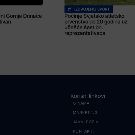
IZDVOJENO
,
SPORT
ini Gornje Drinače
Počinje Svjetsko atletsko
tivan
prvenstvo do 20 godina uz
učešće šest bh.
reprezentativaca
Korisni linkovi
O NAMA
MARKETING
JAVNI POZIVI
KONTAKTI