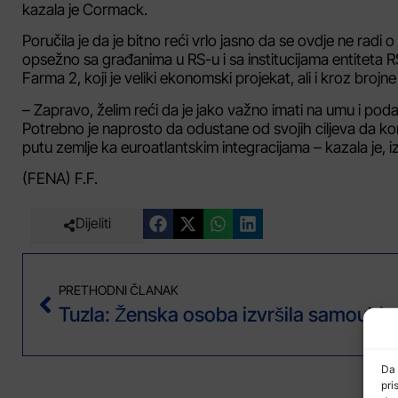
kazala je Cormack.
Poručila je da je bitno reći vrlo jasno da se ovdje ne radi
opsežno sa građanima u RS-u i sa institucijama entiteta 
Farma 2, koji je veliki ekonomski projekat, ali i kroz brojn
– Zapravo, želim reći da je jako važno imati na umu i po
Potrebno je naprosto da odustane od svojih ciljeva da ko
putu zemlje ka euroatlantskim integracijama – kazala je
(FENA) F.F.
Dijeliti
PRETHODNI ČLANAK
Da 
pri