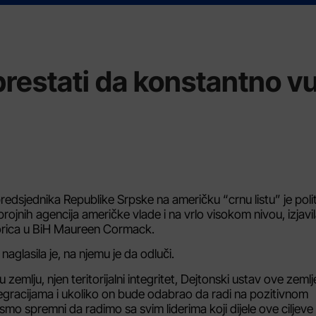
restati da konstantno v
dsjednika Republike Srpske na američku “crnu listu” je poli
ojnih agencija američke vlade i na vrlo visokom nivou, izjavil
orica u BiH Maureen Cormack.
naglasila je, na njemu je da odluči.
emlju, njen teritorijalni integritet, Dejtonski ustav ove zemlj
tegracijama i ukoliko on bude odabrao da radi na pozitivnom
o spremni da radimo sa svim liderima koji dijele ove ciljeve