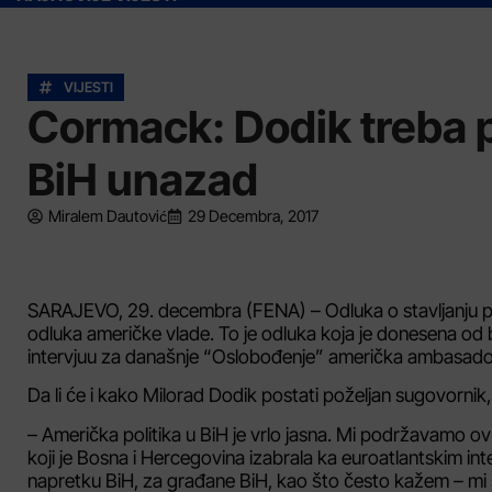
VIJESTI
Cormack: Dodik treba p
BiH unazad
Miralem Dautović
29 Decembra, 2017
SARAJEVO, 29. decembra (FENA) – Odluka o stavljanju pre
odluka američke vlade. To je odluka koja je donesena od br
intervjuu za današnje “Oslobođenje” američka ambasad
Da li će i kako Milorad Dodik postati poželjan sugovornik, 
– Američka politika u BiH je vrlo jasna. Mi podržavamo ovu z
koji je Bosna i Hercegovina izabrala ka euroatlantskim in
napretku BiH, za građane BiH, kao što često kažem – mi sm