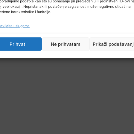
obrađujemo podatke kao što su ponašanje pri pregledanju ili jedinstveni ID-ovi n
j veb lokaciji. Nepristanak ili povlačenje saglasnosti može negativno uticati na
eđene karakteristike i funkcije.
avljajte uslugama
Prihvati
Ne prihvatam
Prikaži podešavan