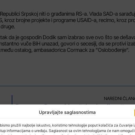
 o Republici Srpskoj niti o građanima RS-a. Vlada SAD-a sarađu
RS, kroz brojne projekte i programe USAID-a, recimo, kroz p
e druge.
datak da je gospodin Dodik sam izabrao sve ovo što se dešav
nstantno vuče BiH unazad, govori o secesiji, da se protivi i
, između ostalog, ambasadorica Cormack za “Oslobođenje”.
NAREDNI ČLAN
Tuzla: Ženska osoba izvršila samoubistvo skokom s 13. sprata
Borovac: Posvetiti pažnju pitanjima
Upravljajte saglasnostima
bismo pružili najbolje iskustvo, koristimo tehnologije poput kolačića za čuvanje i/
stup informacijama o uređaju. Saglasnost sa ovim tehnologijama će nam omogući