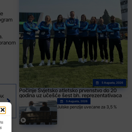
je
rogram
a.
zabranom
5 Augusta, 2026
Počinje Svjetsko atletsko prvenstvo do 20
godina uz učešće šest bh. reprezentativaca
AK
5 Augusta, 2026
 žrtava torture iz proteklog rata (VIDEO)
Julske penzije uvećane za 3,5 %
ili
ti