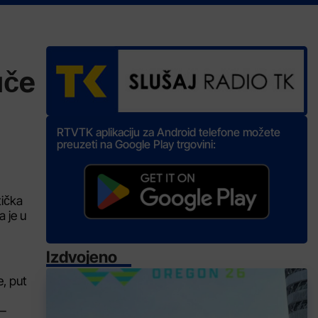
uče
RTVTK aplikaciju za Android telefone možete
preuzeti na Google Play trgovini:
tička
a je u
Izdvojeno
e, put
 –