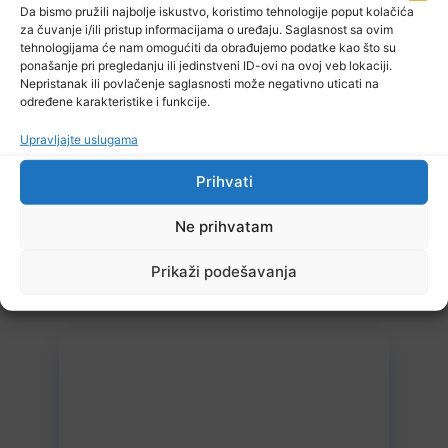
Da bismo pružili najbolje iskustvo, koristimo tehnologije poput kolačića
za čuvanje i/ili pristup informacijama o uređaju. Saglasnost sa ovim
tehnologijama će nam omogućiti da obrađujemo podatke kao što su
ponašanje pri pregledanju ili jedinstveni ID-ovi na ovoj veb lokaciji.
10 Augusta, 2026
Nepristanak ili povlačenje saglasnosti može negativno uticati na
Vrućine i suša koštaju evropsku ekonomiju stotine milijardi eura
određene karakteristike i funkcije.
Upravljajte uslugama
Prihvati
Ne prihvatam
Prikaži podešavanja
10 Augusta, 2026
Od ranog jutra kilometarske kolone na izlazu iz BiH