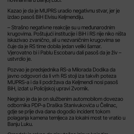
Kazao je da je MUPRS uradio negativnu stvar, jer je
izdao pasoš BiH Elvisu Keljmendiju.
– Strašno negativne reakcije su u međunarodnim
krugovima. Poštujući institucije i BiH i RS nije niko ništa
iskazivao zvanično, ali u nezvaničnim krugovima se
čuje da je RS time dobila jedan veliki šamar.
Vjerovatno bi i Pablu Escobaru dali pasoš da je živ –
ustvrdio je.
Pozvao je predsjednika RS-a Milorada Dodika da
javno odgovori da li vrh RS stoji iza takvih poteza
MUPRS-a i da li podržava da Keljmendi nosi pasoš
BiH, izdat u Policijskoj upravi Zvornik.
Negirao je da je on službenim automobilom dovezao
odbornika PDP-a Draška Stanivukovića u Čelinac,
gdje se prije dva dana dogodio incident tokom
polaganja kamena temljeca za lokalni most te vratio u
Banju Luku.