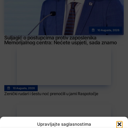
10 Augusta, 2026
Suljagić o postupcima protiv zaposlenika
Memorijalnog centra: Nećete uspjeti, sada znamo
10 Augusta, 2026
Zenički rudari i šestu noć prenoćili u jami Raspotočje
Upravljajte saglasnostima