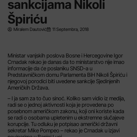
sankcijama Nikoli
Špiriću
Miralem Dautović
11 Septembra, 2018
Ministar vanjskih poslova Bosne i Hercegovine Igor
Crnadak rekao je danas da to ministarstvo nije imao
informacije da će poslaniku SNSD-a u
Predstavničkom domu Parlamenta BiH Nikoli Špiriću i
njegovoj porodici biti uvedene sankcije Sjedinjenih
Američkih Država.
– I ja sam za to čuo sinoć. Koliko sam vidio iz medija,
radi se o jednoj aktivnosti koja je provedena po
posebnom američkom zakonu, koji oni koriste kada
se radi o osobama upletenim u ekstremne slučajeve
korupcije. Tu odluku je potpisao američki državni
sekretar Mike Pompeo – rekao je Crnadak u izjavi
novinarima u Banjoj Luci.