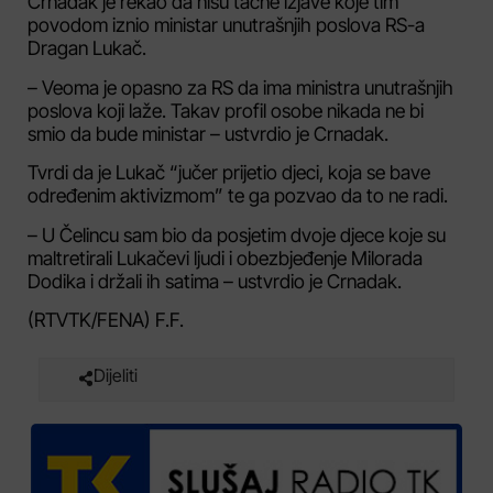
Crnadak je rekao da nisu tačne izjave koje tim
povodom iznio ministar unutrašnjih poslova RS-a
Dragan Lukač.
– Veoma je opasno za RS da ima ministra unutrašnjih
poslova koji laže. Takav profil osobe nikada ne bi
smio da bude ministar – ustvrdio je Crnadak.
Tvrdi da je Lukač “jučer prijetio djeci, koja se bave
određenim aktivizmom” te ga pozvao da to ne radi.
– U Čelincu sam bio da posjetim dvoje djece koje su
maltretirali Lukačevi ljudi i obezbjeđenje Milorada
Dodika i držali ih satima – ustvrdio je Crnadak.
(RTVTK/FENA) F.F.
Dijeliti