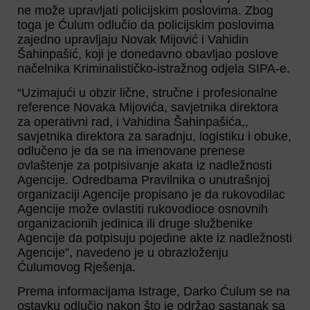
ne može upravljati policijskim poslovima. Zbog
toga je Ćulum odlučio da policijskim poslovima
zajedno upravljaju Novak Mijović i Vahidin
Šahinpašić, koji je donedavno obavljao poslove
načelnika Kriminalističko-istražnog odjela SIPA-e.
“Uzimajući u obzir lične, stručne i profesionalne
reference Novaka Mijovića, savjetnika direktora
za operativni rad, i Vahidina Šahinpašića,,
savjetnika direktora za saradnju, logistiku i obuke,
odlučeno je da se na imenovane prenese
ovlaštenje za potpisivanje akata iz nadležnosti
Agencije. Odredbama Pravilnika o unutrašnjoj
organizaciji Agencije propisano je da rukovodilac
Agencije može ovlastiti rukovodioce osnovnih
organizacionih jedinica ili druge službenike
Agencije da potpisuju pojedine akte iz nadležnosti
Agencije”, navedeno je u obrazloženju
Ćulumovog Rješenja.
Prema informacijama Istrage, Darko Ćulum se na
ostavku odlučio nakon što je održao sastanak sa