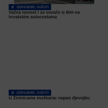
IZDVOJENO
,
VIJESTI
Važna novost i za vozače iz BiH na
hrvatskim autocestama
IZDVOJENO
,
VIJESTI
U Živinicama muškarac napao djevojku