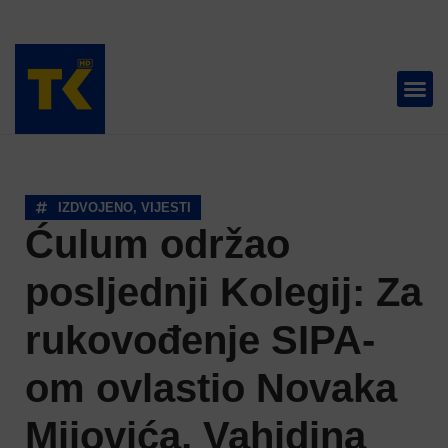
TELEVIZIJA 📺
IZDVOJENO
,
VIJESTI
Ćulum održao
posljednji Kolegij: Za
rukovođenje SIPA-
om ovlastio Novaka
Mijovića, Vahidina