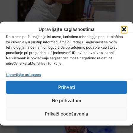
Upravljajte saglasnostima
10 Augusta, 2026
Izdato narandžasto upozorenje zbog visoke temperature zraka
Da bismo pružili najbolje iskustvo, koristimo tehnologije poput kolačića
za čuvanje i/ili pristup informacijama o uređaju. Saglasnost sa ovim
tehnologijama će nam omogućiti da obrađujemo podatke kao što su
ponašanje pri pregledanju ili jedinstveni ID-ovi na ovoj veb lokaciji.
Nepristanak ili povlačenje saglasnosti može negativno uticati na
određene karakteristike i funkcije.
Upravljajte uslugama
Prihvati
10 Augusta, 2026
Otvoren konkurs za Opće izbore: U Tuzli se traži 117 operatera,
Ne prihvatam
naknada 310 KM
Prikaži podešavanja