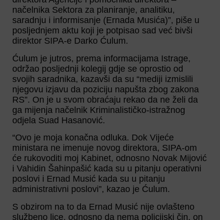
načelnika Sektora za planiranje, analitiku,
saradnju i informisanje (Ernada Musića)”, piše u
posljednjem aktu koji je potpisao sad već bivši
direktor SIPA-e Darko Ćulum.
Ćulum je jutros, prema informacijama Istrage,
održao posljednji kolegij gdje se oprostio od
svojih saradnika, kazavši da su “mediji izmislili
njegovu izjavu da poziciju napušta zbog zakona
RS”. On je u svom obraćaju rekao da ne želi da
ga mijenja načelnik Kriminalističko-istražnog
odjela Suad Hasanović.
“Ovo je moja konačna odluka. Dok Vijeće
ministara ne imenuje novog direktora, SIPA-om
će rukovoditi moj Kabinet, odnosno Novak Mijović
i Vahidin Šahinpašić kada su u pitanju operativni
poslovi i Ernad Musić kada su u pitanju
administrativni poslovi”, kazao je Ćulum.
S obzirom na to da Ernad Musić nije ovlašteno
službeno lice, odnosno da nema policijski čin, on