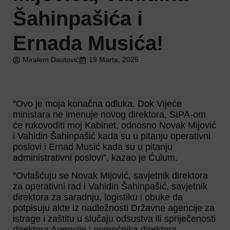
Šahinpašića i
Ernada Musića!
Miralem Dautović
19 Marta, 2025
“Ovo je moja konačna odluka. Dok Vijeće
ministara ne imenuje novog direktora, SIPA-om
će rukovoditi moj Kabinet, odnosno Novak Mijović
i Vahidin Šahinpašić kada su u pitanju operativni
poslovi i Ernad Musić kada su u pitanju
administrativni poslovi”, kazao je Ćulum.
“Ovlašćuju se Novak Mijović, savjetnik direktora
za operativni rad i Vahidin Šahinpašić, savjetnik
direktora za saradnju, logistiku i obuke da
potpisuju akte iz nadležnosti Državne agencije za
istrage i zaštitu u slučaju odsustva ili spriječenosti
direktora Agencije i pomoćnika direktora –